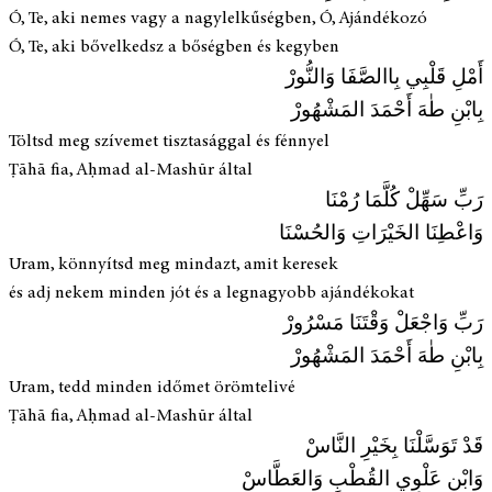
Ó, Te, aki nemes vagy a nagylelkűségben, Ó, Ajándékozó
Ó, Te, aki bővelkedsz a bőségben és kegyben
أَمْلِ قَلْبِي بِاالصَّفَا وَالنُّورْ
بِابْنِ طٰهَ أَحْمَدَ المَشْهُورْ
Töltsd meg szívemet tisztasággal és fénnyel
Ṭāhā fia, Aḥmad al-Mashūr által
رَبِّ سَهِّلْ كُلَّمَا رُمْنَا
وَاعْطِنَا الخَيْرَاتِ وَالحُسْنَا
Uram, könnyítsd meg mindazt, amit keresek
és adj nekem minden jót és a legnagyobb ajándékokat
رَبِّ وَاجْعَلْ وَقْتَنَا مَسْرُورْ
بِابْنِ طٰهَ أَحْمَدَ المَشْهُورْ
Uram, tedd minden időmet örömtelivé
Ṭāhā fia, Aḥmad al-Mashūr által
قَدْ تَوَسَّلْنَا بِخَيْرِ النَّاسْ
وَابْنِ عَلْوِي القُطْبِ وَالعَطَّاسْ