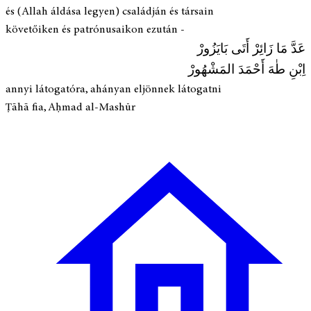
és (Allah áldása legyen) családján és társain
követőiken és patrónusaikon ezután -
عَدَّ مَا زَائِرْ أَتَى بَايَزُورْ
اِبْنِ طٰهَ أَحْمَدَ المَشْهُورْ
annyi látogatóra, ahányan eljönnek látogatni
Ṭāhā fia, Aḥmad al-Mashūr