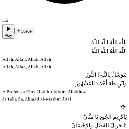
Hu
Queue
Play
اللّٰه اللّٰهُ اللّٰه اللّٰهُ
اللّٰه اللّٰهُ اللّٰه اللّٰهُ
Allah, Allah, Allah, Allah
Allah, Allah, Allah, Allah
نَتَوَسَّلْ بِالنَّبِيِّ النُّورْ
وَابْنِ طٰهَ أَحْمَدَ المَشْهُورْ
A Próféta, a Fény által fordulunk Allahhoz
és Ṭāhā fia, Aḥmad al-Mashūr által
يَاكَرِيمَ الجُودِ يَا مَنَّانْ
يَا جَزِيلَ الفَضْلِ والإِحْسَانْ