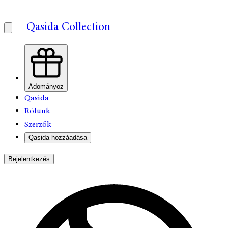
Qasida Collection
Adományoz
Qasida
Rólunk
Szerzők
Qasida hozzáadása
Bejelentkezés