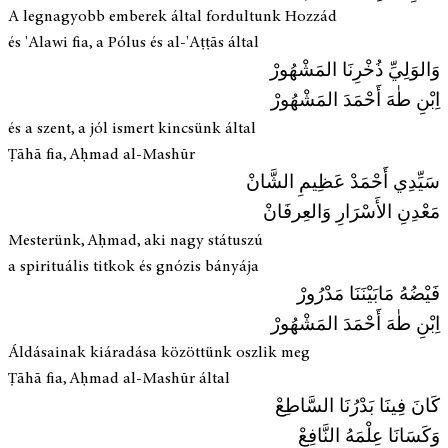
A legnagyobb emberek által fordultunk Hozzád
és 'Alawi fia, a Pólus és al-'Aṭṭās által
وَالوَلِيِّ ذُخْرِنَا المَشْهُورْ
اِبْنِ طٰهَ أَحْمَدَ المَشْهُورْ
és a szent, a jól ismert kincsünk által
Ṭāhā fia, Aḥmad al-Mashūr
سَيِّدِي أَحْمَدْ عَظِیمِ الشَّانْ
مَعْدِنِ الأَسْرَارِ وَالعِرفَانْ
Mesterünk, Aḥmad, aki nagy státuszú
a spirituális titkok és gnózis bányája
فَيْضُهُ مَابَيْنَنَا مَدْرُورْ
اِبْنِ طٰهَ أَحْمَدَ المَشْهُورْ
Áldásainak kiáradása közöttünk oszlik meg
Ṭāhā fia, Aḥmad al-Mashūr által
كَانَ فِينَا بَدْرُنَا السَّاطِعْ
وَكَسَانَا عِلْمَهُ النَّافِعْ