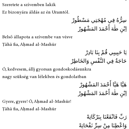
Szeretete a szívemben lakik
Ez bizonyára áldás az én Uramtól.
سِرُّهُ فِي مُهْجَتِي مَسْطُورْ
اِبْنِ طٰهَ أَحْمَدَ المَشْهُورْ
Belső állapota a szívembe van vésve
Ṭāhā fia, Aḥmad al-Mashūr
يَا حَبِيبِي قُمْ بِنَا بَادِرْ
حَاجَةٌ فِي النَّفْسِ وَالخَاطِرْ
Ó, kedvesem, állj gyorsan gondoskodásunkra
nagy szükség van lélekben és gondolatban
هَيَّا هَيَّا أَحْمَدَ المَشْهُورْ
اِبْنِ طٰهَ أَحْمَدَ المَشْهُورْ
Gyere, gyere! Ó, Aḥmad al-Mashūr!
Ṭāhā fia, Aḥmad al-Mashūr
رَبِّ فَانْفَعْنَا بِبَرْكَاتِهْ
وَاعْطِنَا مِنْ سِرِّ نَفْحَاتِهْ