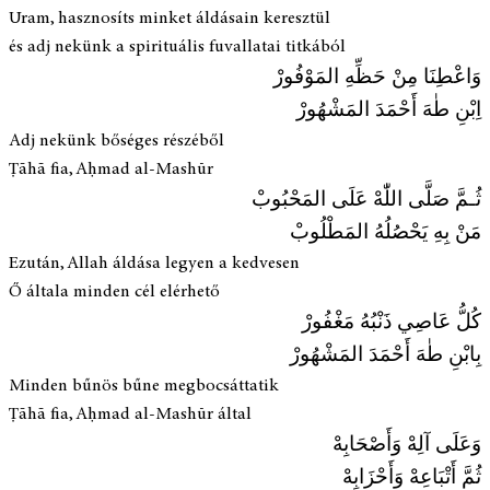
Uram, hasznosíts minket áldásain keresztül
és adj nekünk a spirituális fuvallatai titkából
وَاعْطِنَا مِنْ حَظِّهِ المَوْفُورْ
اِبْنِ طٰهَ أَحْمَدَ المَشْهُورْ
Adj nekünk bőséges részéből
Ṭāhā fia, Aḥmad al-Mashūr
ثُـمَّ صَلَّى اللّٰهْ عَلَى المَحْبُوبْ
مَنْ بِهِ يَحْصُلُهُ المَطْلُوبْ
Ezután, Allah áldása legyen a kedvesen
Ő általa minden cél elérhető
كُلُّ عَاصِي ذَنْبُهُ مَغْفُورْ
بِابْنِ طٰهَ أَحْمَدَ المَشْهُورْ
Minden bűnös bűne megbocsáttatik
Ṭāhā fia, Aḥmad al-Mashūr által
وَعَلَى آلِهْ وَأَصْحَابِهْ
ثُمَّ أَتْبَاعِهْ وَأَحْزَابِهْ