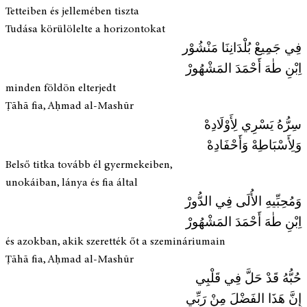
Tetteiben és jellemében tiszta
Tudása körülölelte a horizontokat
فِي جَمِيعْ بُلْدَانِنَا مَنْشُوْر
اِبْنِ طٰهَ أَحْمَدَ المَشْهُورْ
minden földön elterjedt
Ṭāhā fia, Aḥmad al-Mashūr
سِرُّهُ يَسْرِي لِأَوْلَادِهْ
وَلِأَسْبَاطِهْ وَأَحْفَادِهْ
Belső titka tovább él gyermekeiben,
unokáiban, lánya és fia által
وَمُحِبِّيهِ الأُلَى فِي الدُّورْ
اِبْنِ طٰهَ أَحْمَدَ المَشْهُورْ
és azokban, akik szerették őt a szemináriumain
Ṭāhā fia, Aḥmad al-Mashūr
حُبُّهُ قَدْ حَلَّ فِي قَلْبِي
إِنَّ هَذَا الفَضْلَ مِنْ رَبِّي