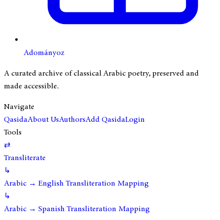
Adományoz
A curated archive of classical Arabic poetry, preserved and
made accessible.
Navigate
Qasida
About Us
Authors
Add Qasida
Login
Tools
⇄
Transliterate
↳
Arabic → English Transliteration Mapping
↳
Arabic → Spanish Transliteration Mapping