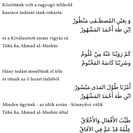
Közöttünk volt a ragyogó telihold
hasznos tudását ránk ruházta
وَ بِعَيْنِ المُصطَـفَى مَنْظُورْ
اِبْنِ طٰهَ أَحْمَدَ المَشْهُورْ
és a Kiválasztott szeme vigyáz rá
Ṭāhā fia, Aḥmad al-Mashūr
كَمْ رَوَيْنَا عَنْهُ مِنْ عُلُومْ
وشَرِبْنَا كَاسَهُ المَخْتُومْ
Hány tudást meséltünk el tőle
és ittunk az ő lezárt italából
أَمْرُنَا طُوْلَ المَدَى مَيْسُورْ
ابْنِ طٰهَ أَحْمَدَ المَشْهُورْ
Minden ügyünk - az idők során - könnyűvé válik
Ṭāhā fia, Aḥmad al-Mashūr által
طَيِّبُ الأَفْعَالِ وَالأَخْلَاقْ
عِلْمُهُ قَدْ عَمَّ فِي الآفَاقْ