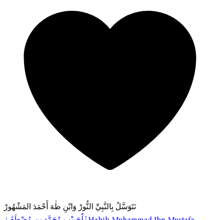
نَتَوَسَّلُ بِالنَّبِيِّ النُّورْ وَابْنِ طٰهَ أَحْمَدَ المَشْهُورْ
ٱلْحَبِيْب مُحَمَّد بن مُصْطَفَىٰ
Habib Muhammad Ibn Mustafa