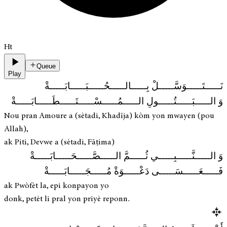
Ht
Queue
Play
نَـــــتَـــــوَسَّـــــلْ بِـــــالـــــحُـــــبَـــــابَـــــةْ
وَ الـــــبَـــــتُـــــولِ الـــــمُـــــسْـــــتَـــــطَـــــابَـــــةْ
Nou pran Amoure a (sètadi, Khadīja) kòm yon mwayen (pou
Allah),
ak Piti, Devwe a (sètadi, Fāṭima)
وَ الـــــنَّـــــبِـــــي ثُـــــمَّ الـــــصَّـــــحَـــــابَـــــةْ
فَـــــعَـــــسَـــــى دَعْـــــوَةْ مُـــــجَـــــابَـــــةْ
ak Pwòfèt la, epi konpayon yo
donk, petèt li pral yon priyè reponn.