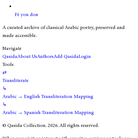
Fè yon don
A curated archive of classical Arabic poetry, preserved and
made accessible.
Navigate
Qasida
About Us
Authors
Add Qasida
Login
Tools
⇄
Transliterate
↳
Arabic → English Transliteration Mapping
↳
Arabic → Spanish Transliteration Mapping
© Qasida Collection.
2026
. All rights reserved.