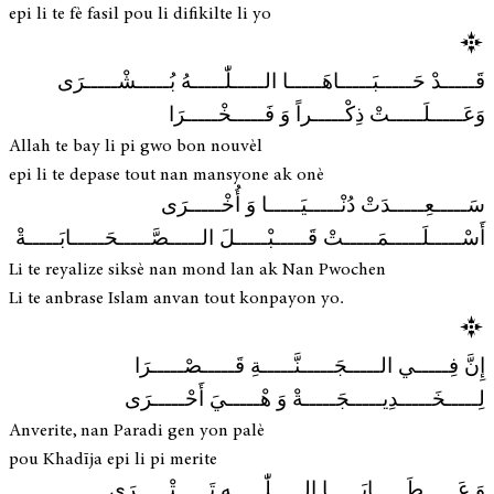
epi li te fè fasil pou li difikilte li yo
قَـــــدْ حَـــــبَـــــاهَـــــا الـــــلّٰـــــهُ بُـــــشْـــــرَى
وَعَـــــلَـــــتْ ذِكْـــــراً وَ فَـــــخْـــــرَا
Allah te bay li pi gwo bon nouvèl
epi li te depase tout nan mansyone ak onè
سَـــــعِـــــدَتْ دُنْـــــيَـــــا وَ أُخْـــــرَى
أَسْـــــلَـــــمَـــــتْ قَـــــبْـــــلَ الـــــصَّـــــحَـــــابَـــــةْ
Li te reyalize siksè nan mond lan ak Nan Pwochen
Li te anbrase Islam anvan tout konpayon yo.
إِنَّ فِـــــي الـــــجَـــــنَّـــــةِ قَـــــصْـــــرَا
لِـــــخَـــــدِيـــــجَـــــةْ وَ هْـــــيَ أَحْـــــرَى
Anverite, nan Paradi gen yon palè
pou Khadīja epi li pi merite
وَ عَـــــطَـــــايَـــــا الـــــلّٰـــــهِ تَـــــتْـــــرَى