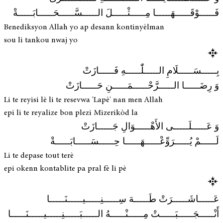
فَـــــوْقَـــــهَـــــا مِـــــثْـــــلَ الـــــسَّـــــحَـــــابَـــــةْ
Benediksyon Allah yo ap desann kontinyèlman
sou li tankou nwaj yo
بِـــــسَـــــلَامِ الـــــلّٰـــــهِ فَـــــازَتْ
وَ رِضَـــــا الـــــرَّحْـــــمَـــــنِ حَـــــازَتْ
Li te reyisi lè li te resevwa 'Lapè' nan men Allah
epi li te reyalize bon plezi Mizerikòd la
وَ عَـــــلَـــــى الأَهْـــــوَالِ جَـــــازَتْ
لَـــــمْ يُـــــرَوِّعْـــــهَـــــا حِـــــسَـــــابَـــــةْ
Li te depase tout terè
epi okenn kontablite pa pral fè li pè
عَـــــاشَـــــرَتْ طَـــــهَ سِـــــنِـــــيـــــنَـــــا
أَنْـــــجَـــــبَـــــتْ مِـــــنْـــــهُ الـــــبَـــــنِـــــيـــــنَـــــا