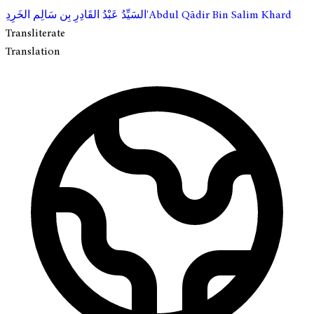
ِ'Abdul Qādir Bin Salim Khard
السَيِّدُ عَبْدُ القَادِرِ بِن سَالِم الخَرِد
Transliterate
Translation