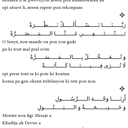
Renmen li se pwovizyon mwen pou Rasanbleman an
epi atravè li, mwen espere pou rekonpans
رَبَّـــــنَـــــا نَـــــسْـــــأَلَـــــكْ نَـــــظْـــــرَةْ
تَـــــنْـــــتَـــــفِـــــي عَـــــنَّـــــا الـــــمَـــــضَـــــرَّةْ
O Senyè, nou mande ou pou yon gade
pa ki tout mal pral evite
وَ تُـــــعَـــــجِّـــــلْ بِـــــالـــــمَـــــسَـــــرَّةْ
لَا تُـــــرَى فِـــــيـــــنَـــــا كَـــــآبَـــــةْ
epi prese tout sa ki pote kè kontan
konsa pa gen okenn tribilasyon ki rete pou nou.
أَرِنَـــــا وَجْـــــهَ الـــــرَّسُـــــولِ
وَ خَـــــدِيـــــجَـــــةْ وَ الـــــبَـــــتُـــــولِ
Montre nou figi Mesaje a
Khadīja ak Devwe a