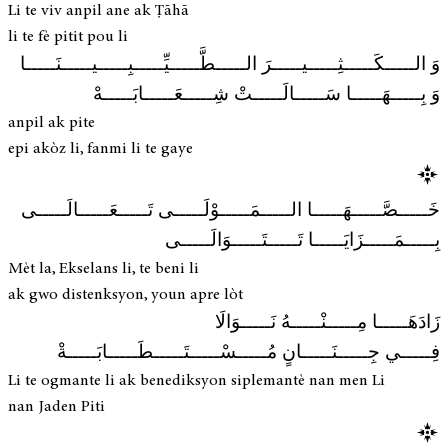
Li te viv anpil ane ak Ṭāhā
li te fè pitit pou li
وَ الـــــكَـــــثِـــــيـــــرَ الـــــطَّـــــيِّـــــبِـــــيـــــنَـــــا
وَ بِـــــهَـــــا سَـــــالَـــــتْ شِـــــعَـــــابَـــــهْ
anpil ak pite
epi akòz li, fanmi li te gaye
خَـــــصَّـــــهَـــــا الـــــمَـــــوْلَـــــى تَـــــعَـــــالَـــــى
بِـــــمَـــــزَايَـــــا تَـــــتَـــــوَالَـــــى
Mèt la, Ekselans li, te beni li
ak gwo distenksyon, youn apre lòt
زَادَهَـــــا مِـــــنْـــــهُ نَـــــوَالَا
فِـــــي جِـــــنَـــــانٍ مُـــــسْـــــتَـــــطَـــــابَـــــةْ
Li te ogmante li ak benediksyon siplemantè nan men Li
nan Jaden Piti