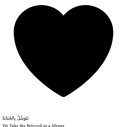
نَتَوَسَّلْ بِالحُبَابَةْ
We Take the Beloved as a Means