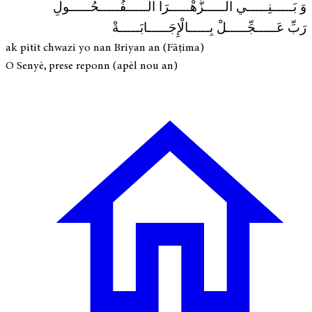
وَ بَـــــنِـــــي الـــــزَّهْـــــرَا الـــــفُـــــحُـــــولِ
رَبِّ عَـــــجِّـــــلْ بِـــــالْإِجَـــــابَـــــةْ
ak pitit chwazi yo nan Briyan an (Fāṭima)
O Senyè, prese reponn (apèl nou an)