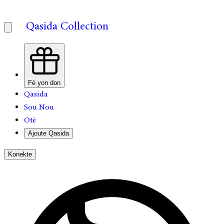
Qasida Collection
Fè yon don
Qasida
Sou Nou
Otè
Ajoute Qasida
Konekte