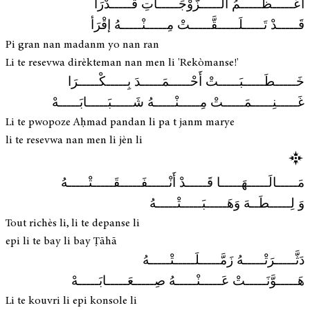
أَعْـــــظَـــــمُ الـــــزَّوْجَـــــاتِ قَـــــدْرَا
قَـــــدْ تَـــــلَـــــقَّـــــتْ مِـــــنْـــــهُ إقْرَأ
Pi gran nan madanm yo nan ran
Li te resevwa dirèkteman nan men li 'Rekòmanse!'
خَـــــطَـــــبَـــــتْ أَحْـــــمَـــــدَ بِـــــكْـــــرَا
غَـــــنِـــــمَـــــتْ مِـــــنْـــــهُ شَـــــبَـــــابَـــــهْ
Li te pwopoze Aḥmad pandan li pa t janm marye
li te resevwa nan men li jèn li
مَـــــالَـــــهَـــــا قَـــــدْ أَنْـــــفَـــــقَـــــتْـــــهُ
وَ لِـــــطَــهَ وَهَـــــبَـــــتْـــــهُ
Tout richès li, li te depanse li
epi li te bay li bay Ṭāhā
دَثَّـــــرَتْـــــهُ زَمَّـــــلَـــــتْـــــهُ
هَـــــوَّنَـــــتْ عَـــــنْـــــهُ صِـــــعَـــــابَـــــهْ
Li te kouvri li epi konsole li