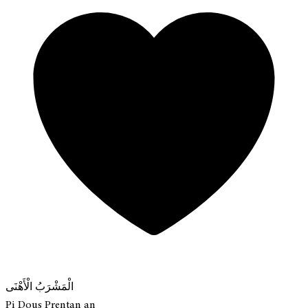
الْمَشْرَبُ الْأَهْنَى
Pi Dous Prentan an