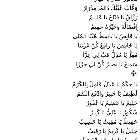
وَهَّابُ غَيْثُكْ دَائِمًا مِدْرَارُ
رَزَّاقُ يَا فَتَّاحُ يَا عَلِـيمُ
إِِفْضَالُهُ وَخَيْرُهُ عَمِيمُ
يَا قَابِضُ يَا بَاسِطُ هَبْنَا المُنَى
يَا خَافِضُ يَا رَافِعُ كُنْ عَوْنَنَا
مُعِزُّ يَا مُذِلُّ هَبْ لِي عِزًّا
سَمِيعُ يَا بَصِيرُ كُنْ لِي حِرْزًا
يَا حَكَمُ يَا عَدْلُ عَامِلْ بِالكَرَمْ
لَطِيفُ يَا خَبِيرُ وَادْفَعِ النِّقَمَ
حَلِيمُ يَا عَظِيمُ يَا غَفُورُ
شَكُورُ يَا عَلِيُّ يَا كَبِيرُ
حَفِيظُ يَا مُقِيتُ يَا حَسِيبُ
جَلِيلُ يَا كَرِيمُ يَا رَقِيبُ