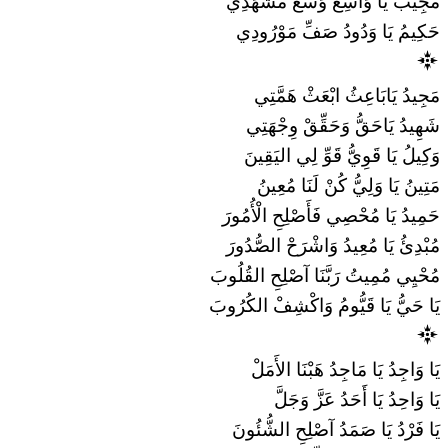
مُجِيبُ يَا وَاسِعُ وَسِّعْ مَشْهَدِي
حَكِيمُ يَا وَدُودُ صَفِّ مَوْرُودِي
مَجِيدُ يَابَاعِثُ ابْعَثْ هَمَّتِي
شَهِيدُ يَاحَقُّ وَحَقِّقْ وِجْهَتِي
وَكِيلُ يَا قَوِيُّ قَوِّ لِي اليَقِينَ
مَتِينُ يَا وَلِيُّ كُنْ لَنَا مُعِينُ
حَمِيدُ يَا مُحْصِي فَأَصْلِحِ الْأُمُورَ
مُبْدِئُ يَا مُعِيدُ وَاشْرَحْ الصُّدُورَ
مُحْيِي مُمِيتُ رَبَّنَا آصْلِحِ القُلُوبَ
يَا حَيُّ يَا قَيُّومُ وَاكْشِفْ الكُرُوبَ
يَا وَاجِدُ يَا مَاجِدُ هَبْنَا الأَمَلْ
يَا وَاحِدُ يَا أَحَدُ عَزَّ وَجَلَّ
يَا فَرْدُ يَا صَمَدُ آصْلِحِ الشُّئُونَ