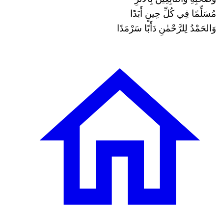
مُسَلِّمًا فِي كُلِّ حِينٍ أَبَدًا
وَالحَمْدُ لِلرَّحْمٰنِ دَأَبًا سَرْمَدًا