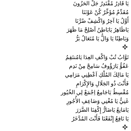
يَا قَادِرُ مُقْتَدِرُ جَلِّ الحَزُونَ
مُقَدِّمٌ مُؤَخِّرٌ كُنْ عَوْنَنَا
أَوَّلُ يَا آخِرُ وَاكْشِفْ ضُرَّنَا
يَاظَاهِرُ يَابَاطِنُ آصْلِحْ مَا ظَهَرَ
وَبَاطِنًا يَا وَالُّ يَا مُتَعَالُ بَرُّ
تَوَّابُ تُبْ وَاكْفِ العِدَا يَامُنتَقِمُ
عَفُوُّ يَارَؤُوفُ سَامِحْ مِنْ نَدِم
يَا مَالِكَ المُلْكِ اَعْطِنِي مَرَامِي
فَأَنْتَ ذُو الجَلَالِ وَالإِكْرَامِ
مُقْسِطُ يَاجَامِعُ اِجْمَعْ لِي الخُيُور
غَنِيُّ يَا مُغْنِي وَضَاعِفِ الأُجُورِ
يَامَانِعُ يَاضَارُّ إِكْفِنَا الضَّرَرَ
يَا نَافِعُ إِنْفَعْنَا فَأَنْتَ المُدَّخَرُ