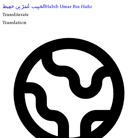
Habib Umar Bin Hafiz
الحَبِيب عُمَرْ بِن حَفِيظ
Transliterate
Translation