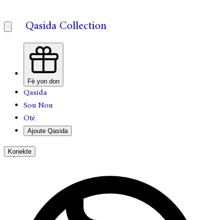
Qasida Collection
Fè yon don
Qasida
Sou Nou
Otè
Ajoute Qasida
Konekte