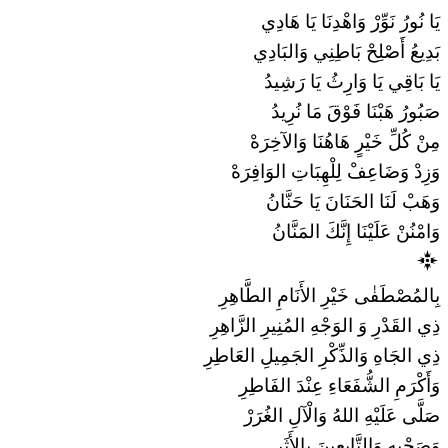
يَا نُورُ نَوِّرْ وَاهْدِنَا يَا هَادِي
بَدِيعُ أَصْلِحْ بَاطِنِي وَالبَادِي
يَا بَاقِي يَا وَارِثُ يَا رَشِيدُ
صَبُورُ هَبْنَا فَوْقَ مَا نُرِيدُ
مِنْ كُلِّ خَيْرٍ هَاهُنَا وَالآخِرَهْ
وَزِدْ وَضَاعِفْ لِلْهِبَاتِ الوَافِرَهْ
وَهَبْ لَنَا الحَنَانَ يَا حَنَّانُ
وَامْنُنْ عَلَيْنَا إِنَّكَ المَنَّانُ
بِالمُصْطَفٰى خَيْرِ الأَنَامِ الطَّاهِرِ
ذِي القَدْرِ وَ الوَجْهِ المُنِيرِ الزَّاهِرِ
ذِي الجَاهِ وَالذِّكْرِ الجَمِيلِ العَاطِرِ
وَأَكْرَمِ الشُّفَعَاءِ عِنْدَ الفَاطِرِ
صَلَّى عَلَيْهِ اللهُ وَالْآلِ الغُرَرْ
وَصَحْبِهِ وَالتَّابِعِينَ بِالأَثَرِ