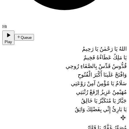
Ht
Queue
Play
اللهُ يَا رَحْمٰنُ يَا رَحِيمُ
يَا مَلِكُ عَطَاءُهُ فَخِيمُ
قُدُّوسُ قَدِّسْ بِالصَّفَاءِ رُوحِي
وَافْتَحْ عَلَينَا أَكْبَرَ الْفُتُوحِ
سَلَامُ يَا مُؤْمِنُ آمِنْ رَوْعَتِي
مُهَيْمِنٌ عَزِيزُ اِرْفَعْ رُتْبَتِي
جَبَّارُ يَا مُتَكَبِّرُ يَا خَالِقُ
يَا بَارِئُ إِنِّي بِفَضْلِكَ وَاثِقُ
مُصَوِّرُ غَفَّارُ يَا قَهَّارُ