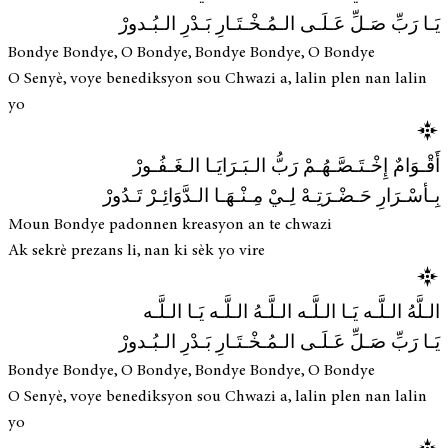
يَـا رَبِّ صَـلِّ عَـلَـى الـمُـخْـتَـارِ بَـدْرِ الـبُـدورْ
Bondye Bondye, O Bondye, Bondye Bondye, O Bondye
O Senyè, voye benediksyon sou Chwazi a, lalin plen nan lalin
yo
أَقْـوَامٌ إِخْـتَـصَّـهُـمْ رَبُّ الـبَـرَايَـا الـغَـفُـورْ
بِـأسْـرَارِ حَـضْـرَتِـهْ لِـيْ مِـنْـهَـا الـدَّوَائِـرْ تَـدُورْ
Moun Bondye padonnen kreasyon an te chwazi
Ak sekrè prezans li, nan ki sèk yo vire
الـلَّهُ الـلَّـه يَـا الـلَّـه الـلَّـهُ الـلَّـه يَـا الـلَّـه
يَـا رَبِّ صَـلِّ عَـلَـى الـمُـخْـتَـارِ بَـدْرِ الـبُـدورْ
Bondye Bondye, O Bondye, Bondye Bondye, O Bondye
O Senyè, voye benediksyon sou Chwazi a, lalin plen nan lalin
yo