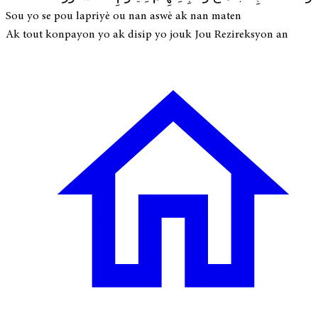
Sou yo se pou lapriyè ou nan aswè ak nan maten
Ak tout konpayon yo ak disip yo jouk Jou Rezireksyon an