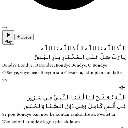
Ht
Queue
Play
الـلَّهُ الـلَّـه يَـا الـلَّـه الـلَّـهُ الـلَّـه يَـا الـلَّـه
يَـا رَبِّ صَـلِّ عَـلَـى الـمُـخْـتَـارِ بَـدْرِ الـبُـدورْ
Bondye Bondye, O Bondye, Bondye Bondye, O Bondye
O Senyè, voye benediksyon sou Chwazi a, lalin plen nan lalin
yo
الـلَّـهُ يُـحَـقِّـقْ لَـنَـا لُـقْـيَـا الـنَّـبِـيِّ فِـي سُـرُورْ
فِـي أُنْـسٍ كَـامِـلْ وَفِـي ذَوْقِ الـصَّـفَـا وَالـحُـبُـورِ
Se pou Bondye ban nou kè kontan rankontre ak Pwofèt la
Nan amoni konplè ak gou pite ak lajwa