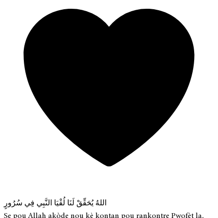
اللهُ يُحَقِّقْ لَنَا لُقْيَا النَّبِي فِي سُرُورٍ
Se pou Allah akòde nou kè kontan pou rankontre Pwofèt la.