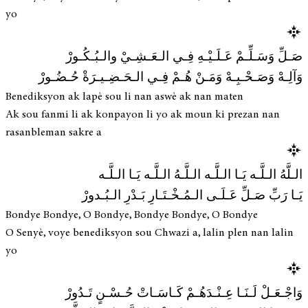
yo
صَـلِّ وَسَـلِّـمْ عَـلَـيْـهِ فِـي الـعَـشِـيْ والـبُـكُـورْ
وَآلِـهْ وَصَـحْـبِـهْ وَمَـنْ هُـمْ فِـي الـحَـضِـيـرَةْ حُـضُـورْ
Benediksyon ak lapè sou li nan aswè ak nan maten
Ak sou fanmi li ak konpayon li yo ak moun ki prezan nan
rasanbleman sakre a
الـلَّهُ الـلَّـه يَـا الـلَّـه الـلَّـهُ الـلَّـه يَـا الـلَّـه
يَـا رَبِّ صَـلِّ عَـلَـى الـمُـخْـتَـارِ بَـدْرِ الـبُـدورْ
Bondye Bondye, O Bondye, Bondye Bondye, O Bondye
O Senyè, voye benediksyon sou Chwazi a, lalin plen nan lalin
yo
وَاجْـعَـلْ لَـنَـا عِـنْـدَهُـمْ كَـاسَـاتْ حُـسْـنٍ تَـدُورْ