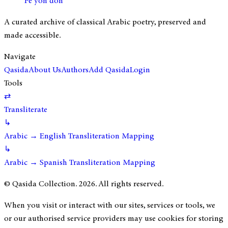
Fè yon don
A curated archive of classical Arabic poetry, preserved and
made accessible.
Navigate
Qasida
About Us
Authors
Add Qasida
Login
Tools
⇄
Transliterate
↳
Arabic → English Transliteration Mapping
↳
Arabic → Spanish Transliteration Mapping
© Qasida Collection.
2026
. All rights reserved.
When you visit or interact with our sites, services or tools, we
or our authorised service providers may use cookies for storing