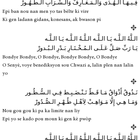
فِـيـهَـا الـهُـدَى وَالـمَـعَـارِفْ وَالـشَّـرَابِ الـطَّـهُـورْ
Epi ban nou nan men yo tas bèlte ki vire
Ki gen ladann gidans, konesans, ak bwason pi
الـلَّهُ الـلَّـه يَـا الـلَّـه الـلَّـهُ الـلَّـه يَـا الـلَّـه
يَـا رَبِّ صَـلِّ عَـلَـى الـمُـخْـتَـارِ بَـدْرِ الـبُـدورْ
Bondye Bondye, O Bondye, Bondye Bondye, O Bondye
O Senyè, voye benediksyon sou Chwazi a, lalin plen nan lalin
yo
نَـذُوقُ أَذْوَاقٌ مَـا قَـطّ تَـنْـضَـبِـط فِـي الـسُّـطُـور
وَمَـا هِـي إِلَّا مَـوَاهِـبْ لِاَهْـلِ طُـهْـرِ الـصُّـدُورْ
Nou gou gou ki pa ka limite nan liy
Epi yo se kado pou moun ki gen kè pwòp
الـلَّهُ الـلَّـه يَـا الـلَّـه الـلَّـهُ الـلَّـه يَـا الـلَّـه