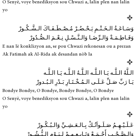
O Senyè, voye benediksyon sou Chwazi a, lalin plen nan lalin
yo
وَسَـاعَـةُ الـخَـتْـمِ يَـحْـضُـرْ مُـصْـطَـفَـاكَ الـشَّـكُـورْ
وَفَـاطِـمَـةْ وَالـرِّضَـا وَالـنَّـسْـلِ نِـعْـمَ الـصُّـدُورْ
E nan lè konklizyon an, se pou Chwazi rekonesan ou a prezan
Ak Fatimah ak Al-Rida ak desandan nòb la
الـلَّهُ الـلَّـه يَـا الـلَّـه الـلَّـهُ الـلَّـه يَـا الـلَّـه
يَـا رَبِّ صَـلِّ عَـلَـى الـمُـخْـتَـارِ بَـدْرِ الـبُـدورْ
Bondye Bondye, O Bondye, Bondye Bondye, O Bondye
O Senyè, voye benediksyon sou Chwazi a, lalin plen nan lalin
yo
عَـلَـيْـهِـمُ صَـلَـواَتُـكْ بِـالـعَـشِـيِّ وَالـبُـكُـورْ
وَالـصَّـحْـبِ أَجْـمَـعْ وَتَـابِـعِـهِـمْ لِـيَـوْمِ الـنُّـشُـورْ