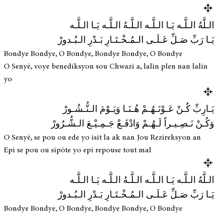
الـلَّهُ الـلَّـه يَـا الـلَّـه الـلَّـهُ الـلَّـه يَـا الـلَّـه
يَـا رَبِّ صَـلِّ عَـلَـى الـمُـخْـتَـارِ بَـدْرِ الـبُـدورْ
Bondye Bondye, O Bondye, Bondye Bondye, O Bondye
O Senyè, voye benediksyon sou Chwazi a, lalin plen nan lalin
yo
يَـارِبِّ كُـنْ عَـوْنَـهُـمْ هُـنَـا وَيَـوْمَ الـنُّـشُـورْ
وَكُـنْ نَـصِـيـراً لَـهُـمْ وَادْفَـعْ جَـمِـيْـعَ الـشُّـرُورْ
O Senyè, se pou ou ede yo isit la ak nan Jou Rezireksyon an
Epi se pou ou sipòte yo epi repouse tout mal
الـلَّهُ الـلَّـه يَـا الـلَّـه الـلَّـهُ الـلَّـه يَـا الـلَّـه
يَـا رَبِّ صَـلِّ عَـلَـى الـمُـخْـتَـارِ بَـدْرِ الـبُـدورْ
Bondye Bondye, O Bondye, Bondye Bondye, O Bondye