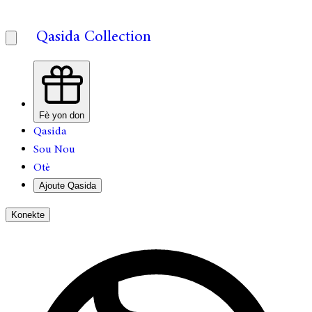
Qasida Collection
Fè yon don
Qasida
Sou Nou
Otè
Ajoute Qasida
Konekte