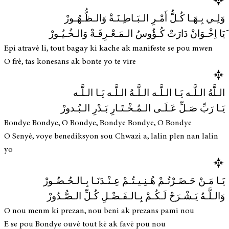
وَلِـي بِـهَـا كُـلُّ أَمْـرِ الـبَـاطِـنَـةْ وَالـظُّـهُـورْ
َیَا اِخْـوَانْ دَارَتْ كُـؤُوسُ الـمَـعْـرِفَـةْ وَالـخُـيُـورْ
Epi atravè li, tout bagay ki kache ak manifeste se pou mwen
O frè, tas konesans ak bonte yo te vire
الـلَّهُ الـلَّـه يَـا الـلَّـه الـلَّـهُ الـلَّـه يَـا الـلَّـه
يَـا رَبِّ صَـلِّ عَـلَـى الـمُـخْـتَـارِ بَـدْرِ الـبُـدورْ
Bondye Bondye, O Bondye, Bondye Bondye, O Bondye
O Senyè, voye benediksyon sou Chwazi a, lalin plen nan lalin
yo
يَـا مَـنْ حَـضَـرْتُـمْ هُـنِـيـتُـمْ عِـنْـدَنَـا بِـالـحُـضُـورْ
وَالـلَّـهُ يَـشْـرَحْ لَـكُـمْ بِـالـفَـضْـلِ كُـلِّ الـصُّـدُورْ
O nou menm ki prezan, nou beni ak prezans pami nou
E se pou Bondye ouvè tout kè ak favè pou nou