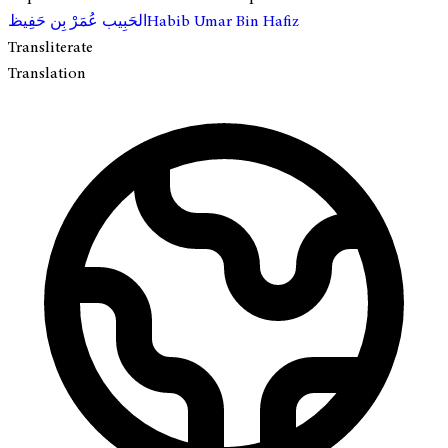
الحَبِيب عُمَرْ بِن حَفِيظ
Habib Umar Bin Hafiz
Transliterate
Translation