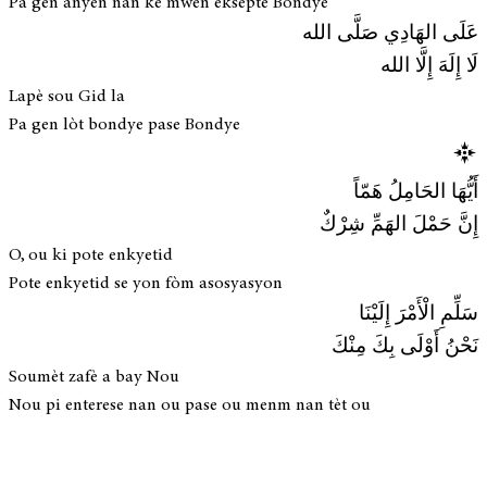
Pa gen anyen nan kè mwen eksepte Bondye
عَلَى الهَادِي صَلَّى الله
لَا إِلَهَ إِلَّا الله
Lapè sou Gid la
Pa gen lòt bondye pase Bondye
أَيُّهَا الحَامِلُ هَمّاً
إِنَّ حَمْلَ الهَمِّ شِرْكٌ
O, ou ki pote enkyetid
Pote enkyetid se yon fòm asosyasyon
سَلِّمِ الْأَمْرَ إِلَيْنَا
نَحْنُ أَوْلَى بِكَ مِنْكَ
Soumèt zafè a bay Nou
Nou pi enterese nan ou pase ou menm nan tèt ou