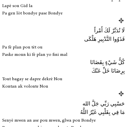
Lapè sou Gid la
Pa gen lòt bondye pase Bondye
لَا تُدَبِّرْ لَكَ أَمْراً
فَذَوُوا التَّدْبِيرِ هَلْكَى
Pa fè plan pou tèt ou
Paske moun ki fè plan yo fini mal
كُلُّ شَيْءٍ بِقَضَانَا
بِرِضَانَا خَلِّ عَنْكَ
Tout bagay se dapre dekrè Nou
Kontan ak volonte Nou
حَسْبِي رَبِّي جَلَّ الله
مَا فِي بِقَلْبِي غَيْرُ اللَّهُ
Senyè mwen an ase pou mwen, glwa pou Bondye