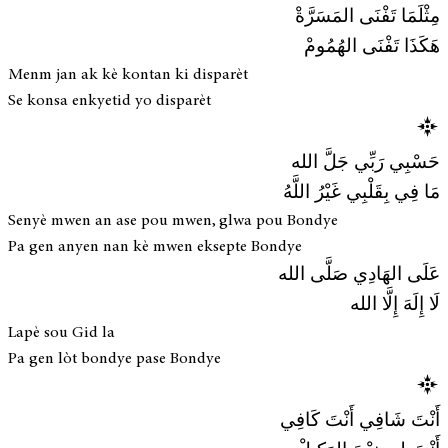
مِثْلَمَا تَفْنَى المَسَرَّةْ
هَكَذَا تَفْنَى الهُمُومْ
Menm jan ak kè kontan ki disparèt
Se konsa enkyetid yo disparèt
حَسْبِي رَبِّي جَلَّ الله
مَا فِي بِقَلْبِي غَيْرُ اللَّهُ
Senyè mwen an ase pou mwen, glwa pou Bondye
Pa gen anyen nan kè mwen eksepte Bondye
عَلَى الهَادِي صَلَّى الله
لَا إِلَهَ إِلَّا الله
Lapè sou Gid la
Pa gen lòt bondye pase Bondye
أَنْتَ شَافِي أَنْتَ كَافِي