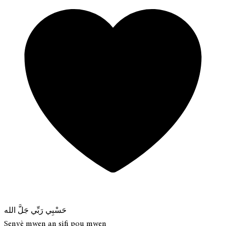
حَسْبِي رَبِّي جَلَّ الله
Senyè mwen an sifi pou mwen