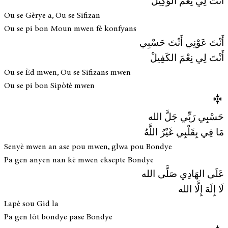
أَنْتَ لِي نِعْمَ الوَكِيلْ
Ou se Gèrye a, Ou se Sifizan
Ou se pi bon Moun mwen fè konfyans
أَنْتَ عَوْنِي أَنْتَ حَسْبِي
أَنْتَ لِي نِعْمَ الكَفِيلْ
Ou se Èd mwen, Ou se Sifizans mwen
Ou se pi bon Sipòtè mwen
حَسْبِي رَبِّي جَلَّ الله
مَا فِي بِقَلْبِي غَيْرُ اللَّهُ
Senyè mwen an ase pou mwen, glwa pou Bondye
Pa gen anyen nan kè mwen eksepte Bondye
عَلَى الهَادِي صَلَّى الله
لَا إِلَهَ إِلَّا الله
Lapè sou Gid la
Pa gen lòt bondye pase Bondye