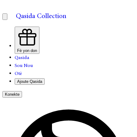
Qasida Collection
Fè yon don
Qasida
Sou Nou
Otè
Ajoute Qasida
Konekte