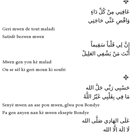
عَافِنِي مِنْ كُلِّ دَاءٍ
وَاقْضِ عَنِّي حَاجَتِي
Geri mwen de tout maladi
Satisfè bezwen mwen
إِنَّ لِي قَلْباً سَقِيماً
أَنْتَ مَنْ يَشْفِي العَلِيلْ
Mwen gen yon kè malad
Ou se sèl ki geri moun ki soufri
حَسْبِي رَبِّي جَلَّ الله
مَا فِي بِقَلْبِي غَيْرُ اللَّهُ
Senyè mwen an ase pou mwen, glwa pou Bondye
Pa gen anyen nan kè mwen eksepte Bondye
عَلَى الهَادِي صَلَّى الله
لَا إِلَهَ إِلَّا الله