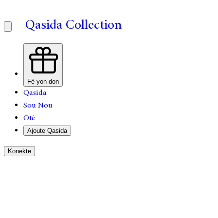
Qasida Collection
Fè yon don
Qasida
Sou Nou
Otè
Ajoute Qasida
Konekte