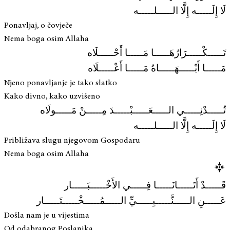
لَا إِلَـــــه إِلَّا الـــــلـــــه
Ponavljaj, o čovječe
Nema boga osim Allaha
تَـــــكْـــــرَارُهَـــــا مَـــــا أَحْـــــلَاه
مَـــــا أَبْـــــهَـــــاهُ مَـــــا أَعْـــــلَاه
Njeno ponavljanje je tako slatko
Kako divno, kako uzvišeno
تُـــــدْنِـــــي الـــــعَـــــبْـــــدَ مِـــــنْ مَـــــولَاه
لَا إِلَـــــه إِلَّا الـــــلـــــه
Približava slugu njegovom Gospodaru
Nema boga osim Allaha
قَـــــدْ أَتَـــــانَـــــا فِـــــي الأَخْـــــبَـــــار
عَـــــنِ الـــــنَّـــــبِـــــيِّ الـــــمُـــــخْـــــتَـــــار
Došla nam je u vijestima
Od odabranog Poslanika