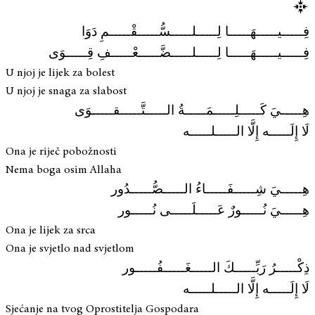
فِـــــيـــــهَـــــا لِـــــلـــــسُّـــــقْـــــمِ دَوَا
فِـــــيـــــهَـــــا لِـــــلـــــضَّـــــعْـــــفِ قِـــــوَى
U njoj je lijek za bolest
U njoj je snaga za slabost
هِـــــيَ كَـــــلِـــــمَـــــةُ الـــــتَّـــــقـــــوَى
لَا إِلَـــــه إِلَّا الـــــلـــــه
Ona je riječ pobožnosti
Nema boga osim Allaha
هِـــــيَ شِـــــفَـــــاءُ الـــــصُّـــــدُور
هِـــــيَ نُـــــورٌ عَـــــلَـــــى نُـــــور
Ona je lijek za srca
Ona je svjetlo nad svjetlom
ذِكْـــــرُ رَبِّـــــكَ الـــــغَـــــفُـــــور
لَا إِلَـــــه إِلَّا الـــــلـــــه
Sjećanje na tvog Oprostitelja Gospodara