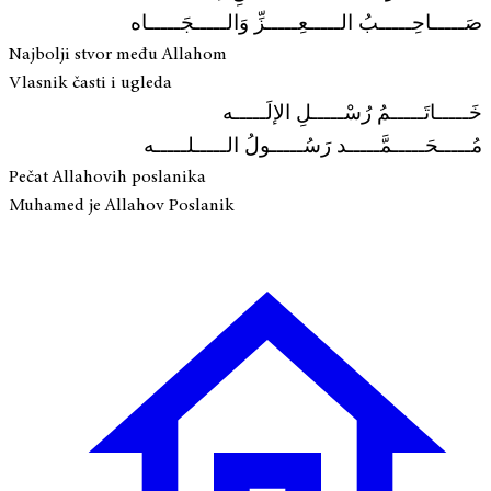
صَـــــاحِـــــبُ الـــــعِـــــزِّ وَالـــــجَـــــاه
Najbolji stvor među Allahom
Vlasnik časti i ugleda
خَـــــاتَـــــمُ رُسْـــــلِ الإلَـــــه
مُـــــحَـــــمَّـــــد رَسُـــــولُ الـــــلـــــه
Pečat Allahovih poslanika
Muhamed je Allahov Poslanik