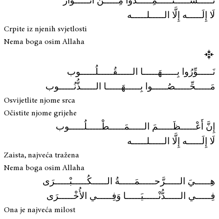
تَـــــســـــتَـــــمِـــــدُّوا مِـــــنْ أَنْـــــوَار
لَا إِلَـــــه إِلَّا الـــــلـــــه
Crpite iz njenih svjetlosti
Nema boga osim Allaha
نَـــــوِّرُوا بِـــــهَـــــا الـــــقُـــــلُـــــوب
مَـــــحِّـــــصُـــــوا بِـــــهَـــــا الـــــذُّنُـــــوب
Osvijetlite njome srca
Očistite njome grijehe
إِنَّ أَعْـــــظَـــــمَ الـــــمَـــــطْـــــلُـــــوب
لَا إِلَـــــه إِلَّا الـــــلـــــه
Zaista, najveća tražena
Nema boga osim Allaha
هِـــــيَ الـــــرَّحـــــمَـــــةُ الـــــكُـــــبْـــــرَى
فِـــــي الـــــدُّنْـــــيَـــــا وَفِـــــي الأُخْـــــرَى
Ona je najveća milost