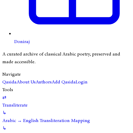
Doniraj
A curated archive of classical Arabic poetry, preserved and
made accessible.
Navigate
Qasida
About Us
Authors
Add Qasida
Login
Tools
⇄
Transliterate
↳
Arabic → English Transliteration Mapping
↳