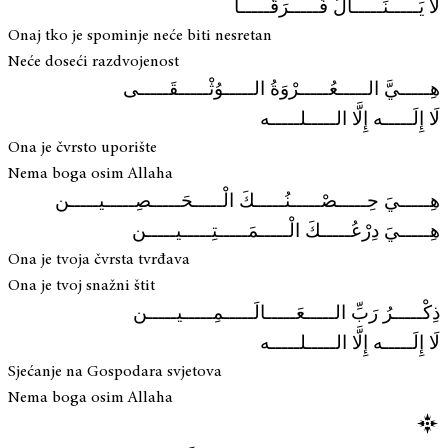
لا يَـــــنَـــــالُ فَـــــرَقَـــــا
Onaj tko je spominje neće biti nesretan
Neće doseći razdvojenost
هِـــــيَّ الـــــعُـــــرْوَةُ الـــــوُثْـــــقَـــــى
لَا إِلَـــــه إِلَّا الـــــلـــــه
Ona je čvrsto uporište
Nema boga osim Allaha
هِـــــيَ حِـــــصْـــــنُـــــكَ الْـــــحَـــــصِـــــيـــــن
هِـــــيَ دِرْعُـــــكَ الْـــــمَـــــتِـــــيـــــن
Ona je tvoja čvrsta tvrđava
Ona je tvoj snažni štit
ذِكْـــــرُ رَبِّ الـــــعَـــــالَـــــمِـــــيـــــن
لَا إِلَـــــه إِلَّا الـــــلـــــه
Sjećanje na Gospodara svjetova
Nema boga osim Allaha