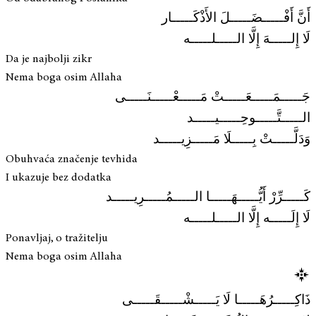
أَنَّ أَفْـــــضَـــــلَ الأَذْكَـــــار
لَا إِلـــــهَ إِلَّا الـــــلـــــه
Da je najbolji zikr
Nema boga osim Allaha
جَـــــمَـــــعَـــــتْ مَـــــعْـــــنَـــــى
الـــــتَّـــــوحِـــــيـــــد
وَدَلَّـــــتْ بِـــــلَا مَـــــزِيـــــد
Obuhvaća značenje tevhida
I ukazuje bez dodatka
كَـــــرِّرْ أَيُّـــــهَـــــا الـــــمُـــــرِيـــــد
لَا إِلَـــــه إِلَّا الـــــلـــــه
Ponavljaj, o tražitelju
Nema boga osim Allaha
ذَاكِـــــرُهَـــــا لَا يَـــــشْـــــقَـــــى