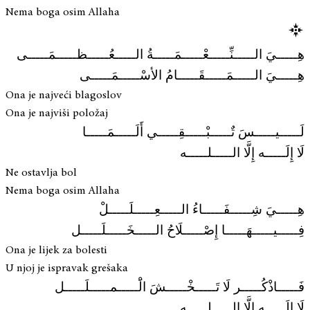
Nema boga osim Allaha
هِـــــيَ الـــــنِّـــــعْـــــمَـــــةُ الـــــعُـــــظـــــمَـــــى
هِـــــيَ الـــــمَـــــقَـــــامُ الأسْـــــمَـــــى
Ona je najveći blagoslov
Ona je najviši položaj
لَـــــيـــــسَ تٌـــــبْـــــقِـــــي أَلَـــــمَـــــا
لَا إِلَـــــه إِلَّا الـــــلـــــه
Ne ostavlja bol
Nema boga osim Allaha
هِـــــيَ شِـــــفَـــــاءُ الـــــعِـــــلَـــــلْ
فِـــــيـــــهَـــــا إِصْـــــلَاحُ الـــــخَـــــلَـــــل
Ona je lijek za bolesti
U njoj je ispravak grešaka
فَـــــاذْكُـــــر لَا تَـــــخْـــــشَ الَْـــــمـــــلَـــــل
لَا إِلَـــــه إِلَّا الـــــلـــــه