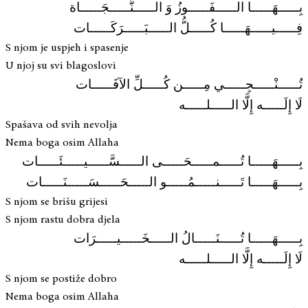
بِـــــهَـــــا الـــــفَـــــوزُ وَ الـــــنَّـــــجَـــــاة
فِـــــيـــــهَـــــا كُـــــلُّ الـــــبَـــــرَكَـــــات
S njom je uspjeh i spasenje
U njoj su svi blagoslovi
تُـــــنْـــــجِـــــي مِـــــن كُـــــلِّ الآفَـــــات
لَا إِلَـــــه إِلَّا الـــــلـــــه
Spašava od svih nevolja
Nema boga osim Allaha
بِـــــهَـــــا تُـــــمـــــحَـــــى الـــــسَّـــــيـــــئَـــــات
بِـــــهَـــــا تَـــــنـــــمُـــــو الـــــحَـــــسَـــــنَـــــات
S njom se brišu grijesi
S njom rastu dobra djela
بِـــــهَـــــا تُـــــنَـــــالُ الـــــخَـــــيـــــرَات
لَا إِلَـــــه إِلَّا الـــــلـــــه
S njom se postiže dobro
Nema boga osim Allaha