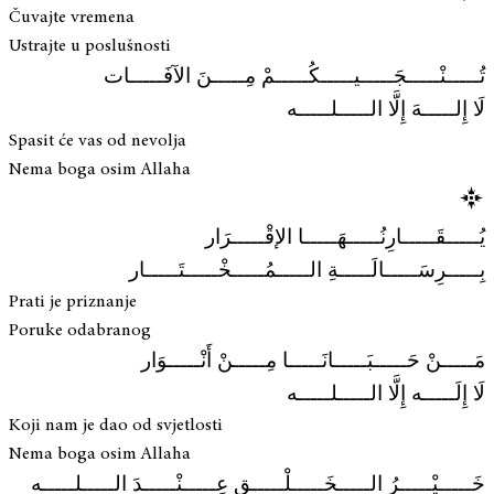
Čuvajte vremena
Ustrajte u poslušnosti
تُـــــنْـــــجَـــــيـــــكُـــــمْ مِـــــنَ الآفَـــــات
لَا إِلـــــهَ إِلَّا الـــــلـــــه
Spasit će vas od nevolja
Nema boga osim Allaha
يُـــــقَـــــارِنُـــــهَـــــا الإقْـــــرَار
بِـــــرِسَـــــالَـــــةِ الـــــمُـــــخْـــــتَـــــار
Prati je priznanje
Poruke odabranog
مَـــــنْ حَـــــبَـــــانَـــــا مِـــــنْ أَنْـــــوَار
لَا إِلَـــــه إِلَّا الـــــلـــــه
Koji nam je dao od svjetlosti
Nema boga osim Allaha
خَـــــيْـــــرُ الـــــخَـــــلْـــــقِ عِـــــنْـــــدَ الـــــلـــــه