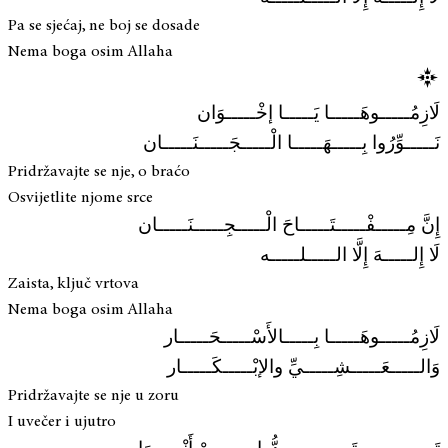
Pa se sjećaj, ne boj se dosade
Nema boga osim Allaha
لَازِمُـــــوهَـــــا يَـــــا إخْـــــوَان
نَـــــوِّرُوا بِـــــهَـــــا الْـــــجَـــــنَـــــان
Pridržavajte se nje, o braćo
Osvijetlite njome srce
إِنَّ مِـــــفْـــــتَـــــاحَ الْـــــجِـــــنَـــــان
لَا إِلـــــهَ إِلَّا الـــــلـــــه
Zaista, ključ vrtova
Nema boga osim Allaha
لَازِمُـــــوهَـــــا بِـــــالأَسْـــــحَـــــار
وَالـــــعَـــــشِـــــيِّ والإبْـــــكَـــــار
Pridržavajte se nje u zoru
I uvečer i ujutro