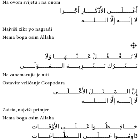
Na ovom svijetu i na onom
أَعْـــــلَـــــى الأَذْكَـــــارِ أَجْـــــرَا
لَا إِلَـــــه إِلَّا الـــــلـــــه
Najviši zikr po nagradi
Nema boga osim Allaha
لَا تَـــــغْـــــفُـــــلْ عَـــــنْـــــهَـــــا وَلَا
تَـــــتْـــــرُك تَـــــنْـــــزِيـــــهَ الـــــمَـــــوْلَـــــى
Ne zanemarujte je niti
Ostavite veličanje Gospodara
إِنَّ الـــــمَـــــثَـــــلَ الأَعْـــــلَـــــى
لَا إِلَـــــه إِلَّا الـــــلـــــه
Zaista, najviši primjer
Nema boga osim Allaha
حَـــــافِـــــظُـــــوا عَـــــلَـــــى الأَوْقَـــــات
دَاوِمُـــــوا عَـــــلَـــــى الـــــطَّـــــاعَـــــات