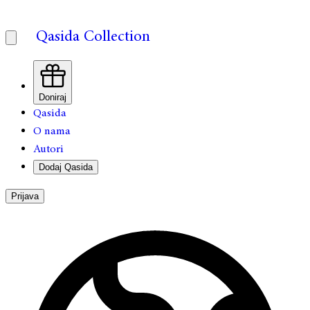
Qasida Collection
Doniraj
Qasida
O nama
Autori
Dodaj Qasida
Prijava