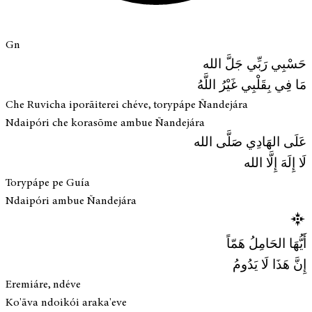
Gn
حَسْبِي رَبِّي جَلَّ الله
مَا فِي بِقَلْبِي غَيْرُ اللَّهُ
Che Ruvicha iporãiterei chéve, torypápe Ñandejára
Ndaipóri che korasõme ambue Ñandejára
عَلَى الهَادِي صَلَّى الله
لَا إِلَهَ إِلَّا الله
Torypápe pe Guía
Ndaipóri ambue Ñandejára
أَيُّهَا الحَامِلُ هَمّاً
إِنَّ هَذَا لَا يَدُومُ
Eremiáre, ndéve
Ko'ãva ndoikói araka'eve