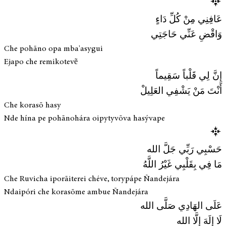
عَافِنِي مِنْ كُلِّ دَاءٍ
وَاقْضِ عَنِّي حَاجَتِي
Che pohãno opa mba'asygui
Ejapo che remikotevẽ
إِنَّ لِي قَلْباً سَقِيماً
أَنْتَ مَنْ يَشْفِي العَلِيلْ
Che korasõ hasy
Nde hína pe pohãnohára oipytyvõva hasývape
حَسْبِي رَبِّي جَلَّ الله
مَا فِي بِقَلْبِي غَيْرُ اللَّهُ
Che Ruvicha iporãiterei chéve, torypápe Ñandejára
Ndaipóri che korasõme ambue Ñandejára
عَلَى الهَادِي صَلَّى الله
لَا إِلَهَ إِلَّا الله