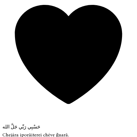
حَسْبِي رَبِّي جَلَّ الله
Chejára iporãiterei chéve g̃uarã.