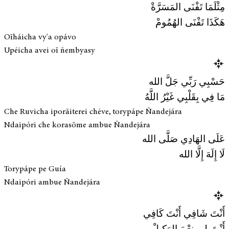
مِثْلَمَا تَفْنَى المَسَرَّةْ
هَكَذَا تَفْنَى الهُمُومْ
Oĩháicha vy'a opávo
Upéicha avei oĩ ñembyasy
حَسْبِي رَبِّي جَلَّ الله
مَا فِي بِقَلْبِي غَيْرُ اللَّهُ
Che Ruvicha iporãiterei chéve, torypápe Ñandejára
Ndaipóri che korasõme ambue Ñandejára
عَلَى الهَادِي صَلَّى الله
لَا إِلَهَ إِلَّا الله
Torypápe pe Guía
Ndaipóri ambue Ñandejára
أَنْتَ شَافِي أَنْتَ كَافِي