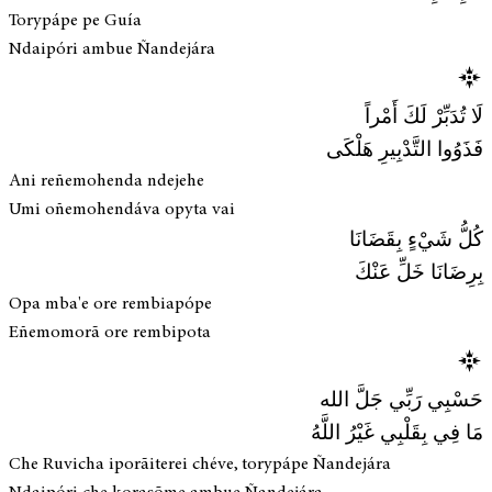
Torypápe pe Guía
Ndaipóri ambue Ñandejára
لَا تُدَبِّرْ لَكَ أَمْراً
فَذَوُوا التَّدْبِيرِ هَلْكَى
Ani reñemohenda ndejehe
Umi oñemohendáva opyta vai
كُلُّ شَيْءٍ بِقَضَانَا
بِرِضَانَا خَلِّ عَنْكَ
Opa mba'e ore rembiapópe
Eñemomorã ore rembipota
حَسْبِي رَبِّي جَلَّ الله
مَا فِي بِقَلْبِي غَيْرُ اللَّهُ
Che Ruvicha iporãiterei chéve, torypápe Ñandejára