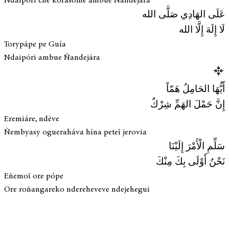
Ndaipóri che korasõme ambue Ñandejára
عَلَى الهَادِي صَلَّى الله
لَا إِلَهَ إِلَّا الله
Torypápe pe Guía
Ndaipóri ambue Ñandejára
أَيُّهَا الحَامِلُ هَمّاً
إِنَّ حَمْلَ الهَمِّ شِرْكٌ
Eremiáre, ndéve
Ñembyasy ogueraháva hína peteĩ jerovia
سَلِّمِ الْأَمْرَ إِلَيْنَا
نَحْنُ أَوْلَى بِكَ مِنْكَ
Eñemoĩ ore pópe
Ore roñangareko ndereheveve ndejehegui