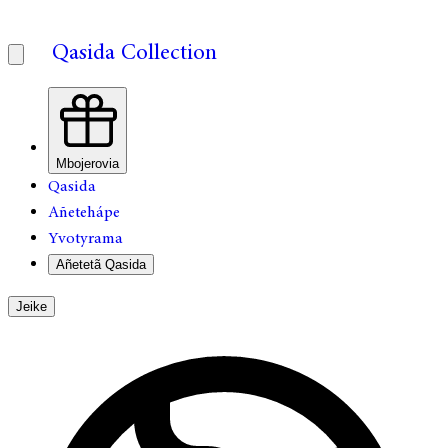
Qasida Collection
Mbojerovia
Qasida
Añetehápe
Yvotyrama
Añetetã Qasida
Jeike