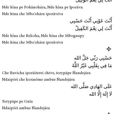
أَنْتَ لِي نِعْمَ الوَكِيلْ
Nde hína pe Pohãnohára, Nde hína pe Iporãva
Nde hína che Mbo'ehára iporãvéva
أَنْتَ عَوْنِي أَنْتَ حَسْبِي
أَنْتَ لِي نِعْمَ الكَفِيلْ
Nde hína che Rekoha, Nde hína che Mboguapy
Nde hína che Mbo'ehára iporãvéva
حَسْبِي رَبِّي جَلَّ الله
مَا فِي بِقَلْبِي غَيْرُ اللَّهُ
Che Ruvicha iporãiterei chéve, torypápe Ñandejára
Ndaipóri che korasõme ambue Ñandejára
عَلَى الهَادِي صَلَّى الله
لَا إِلَهَ إِلَّا الله
Torypápe pe Guía
Ndaipóri ambue Ñandejára