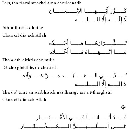
Leis, tha tèarainteachd air a choileanadh
كَـــــرِّر أَيُّـــــهَـــــا الإنْـــــسَـــــان
لَا إِلَـــــه إِلَّا الـــــلـــــه
Ath-aithris, a dhuine
Chan eil dia ach Allah
تَـــــكْـــــرَارُهَـــــا مَـــــا أَحْـــــلَاه
مَـــــا أَبْـــــهَـــــاهُ مَـــــا أَعْـــــلَاه
Tha a ath-aithris cho milis
Dè cho glèidhte, dè cho àrd
تُـــــدْنِـــــي الـــــعَـــــبْـــــدَ مِـــــنْ مَـــــولَاه
لَا إِلَـــــه إِلَّا الـــــلـــــه
Tha e a’ toirt an seirbhisich nas fhaisge air a Mhaighstir
Chan eil dia ach Allah
قَـــــدْ أَتَـــــانَـــــا فِـــــي الأَخْـــــبَـــــار
عَـــــنِ الـــــنَّـــــبِـــــيِّ الـــــمُـــــخْـــــتَـــــار