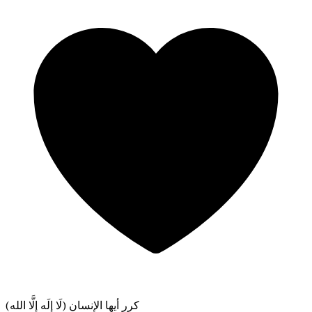
كرر أيها الإنسان (لَا إِلَه إِلَّا الله)