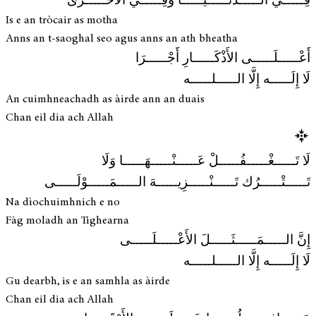
فِـــــي الـــــدُّنْـــــيَـــــا وَفِـــــي الأُخْـــــرَى
Is e an tròcair as motha
Anns an t-saoghal seo agus anns an ath bheatha
أَعْـــــلَـــــى الأَذْكَـــــارِ أَجْـــــرَا
لَا إِلَـــــه إِلَّا الـــــلـــــه
An cuimhneachadh as àirde ann an duais
Chan eil dia ach Allah
لَا تَـــــغْـــــفُـــــلْ عَـــــنْـــــهَـــــا وَلَا
تَـــــتْـــــرُك تَـــــنْـــــزِيـــــهَ الـــــمَـــــوْلَـــــى
Na dìochuimhnich e no
Fàg moladh an Tighearna
إِنَّ الـــــمَـــــثَـــــلَ الأَعْـــــلَـــــى
لَا إِلَـــــه إِلَّا الـــــلـــــه
Gu dearbh, is e an samhla as àirde
Chan eil dia ach Allah