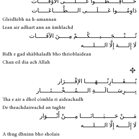
حَـــــافِـــــظُـــــوا عَـــــلَـــــى الأَوْقَـــــات
دَاوِمُـــــوا عَـــــلَـــــى الـــــطَّـــــاعَـــــات
Gleidhibh na h-amannan
Lean air adhart ann an ùmhlachd
تُـــــنْـــــجَـــــيـــــكُـــــمْ مِـــــنَ الآفَـــــات
لَا إِلـــــهَ إِلَّا الـــــلـــــه
Bidh e gad shàbhaladh bho thrioblaidean
Chan eil dia ach Allah
يُـــــقَـــــارِنُـــــهَـــــا الإقْـــــرَار
بِـــــرِسَـــــالَـــــةِ الـــــمُـــــخْـــــتَـــــار
Tha e air a dhol còmhla ri aideachadh
De theachdaireachd an taghte
مَـــــنْ حَـــــبَـــــانَـــــا مِـــــنْ أَنْـــــوَار
لَا إِلَـــــه إِلَّا الـــــلـــــه
A thug dhuinn bho sholais