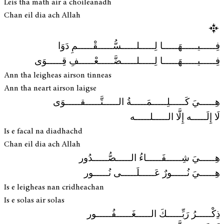
Leis tha math air a choileanadh
Chan eil dia ach Allah
فِـــــيـــــهَـــــا لِـــــلـــــسُّـــــقْـــــمِ دَوَا
فِـــــيـــــهَـــــا لِـــــلـــــضَّـــــعْـــــفِ قِـــــوَى
Ann tha leigheas airson tinneas
Ann tha neart airson laigse
هِـــــيَ كَـــــلِـــــمَـــــةُ الـــــتَّـــــقـــــوَى
لَا إِلَـــــه إِلَّا الـــــلـــــه
Is e facal na diadhachd
Chan eil dia ach Allah
هِـــــيَ شِـــــفَـــــاءُ الـــــصُّـــــدُور
هِـــــيَ نُـــــورٌ عَـــــلَـــــى نُـــــور
Is e leigheas nan cridheachan
Is e solas air solas
ذِكْـــــرُ رَبِّـــــكَ الـــــغَـــــفُـــــور