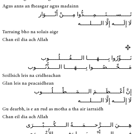
Agus anns an fheasgar agus madainn
تَـــــســـــتَـــــمِـــــدُّوا مِـــــنْ أَنْـــــوَار
لَا إِلَـــــه إِلَّا الـــــلـــــه
Tarraing bho na solais aige
Chan eil dia ach Allah
نَـــــوِّرُوا بِـــــهَـــــا الـــــقُـــــلُـــــوب
مَـــــحِّـــــصُـــــوا بِـــــهَـــــا الـــــذُّنُـــــوب
Soillsich leis na cridheachan
Glan leis na peacaidhean
إِنَّ أَعْـــــظَـــــمَ الـــــمَـــــطْـــــلُـــــوب
لَا إِلَـــــه إِلَّا الـــــلـــــه
Gu dearbh, is e an rud as motha a tha air iarraidh
Chan eil dia ach Allah
هِـــــيَ الـــــرَّحـــــمَـــــةُ الـــــكُـــــبْـــــرَى