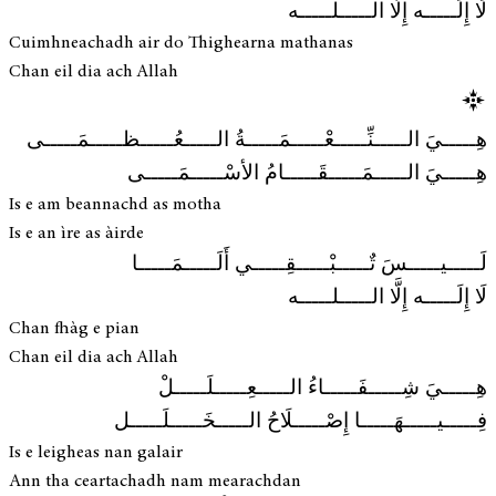
لَا إِلَـــــه إِلَّا الـــــلـــــه
Cuimhneachadh air do Thighearna mathanas
Chan eil dia ach Allah
هِـــــيَ الـــــنِّـــــعْـــــمَـــــةُ الـــــعُـــــظـــــمَـــــى
هِـــــيَ الـــــمَـــــقَـــــامُ الأسْـــــمَـــــى
Is e am beannachd as motha
Is e an ìre as àirde
لَـــــيـــــسَ تٌـــــبْـــــقِـــــي أَلَـــــمَـــــا
لَا إِلَـــــه إِلَّا الـــــلـــــه
Chan fhàg e pian
Chan eil dia ach Allah
هِـــــيَ شِـــــفَـــــاءُ الـــــعِـــــلَـــــلْ
فِـــــيـــــهَـــــا إِصْـــــلَاحُ الـــــخَـــــلَـــــل
Is e leigheas nan galair
Ann tha ceartachadh nam mearachdan