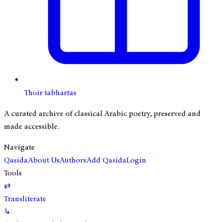
Thoir tabhartas
A curated archive of classical Arabic poetry, preserved and
made accessible.
Navigate
Qasida
About Us
Authors
Add Qasida
Login
Tools
⇄
Transliterate
↳