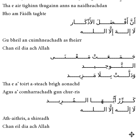
Tha e air tighinn thugainn anns na naidheachdan
Bho am Fàidh taghte
أَنَّ أَفْـــــضَـــــلَ الأَذْكَـــــار
لَا إِلـــــهَ إِلَّا الـــــلـــــه
Gu bheil an cuimhneachadh as fheàrr
Chan eil dia ach Allah
جَـــــمَـــــعَـــــتْ مَـــــعْـــــنَـــــى
الـــــتَّـــــوحِـــــيـــــد
وَدَلَّـــــتْ بِـــــلَا مَـــــزِيـــــد
Tha e a’ toirt a-steach brìgh aonachd
Agus a’ comharrachadh gun chur-ris
كَـــــرِّرْ أَيُّـــــهَـــــا الـــــمُـــــرِيـــــد
لَا إِلَـــــه إِلَّا الـــــلـــــه
Ath-aithris, a shireadh
Chan eil dia ach Allah