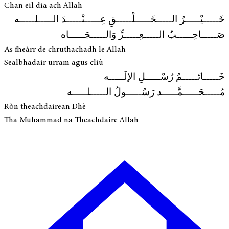
Chan eil dia ach Allah
خَـــــيْـــــرُ الـــــخَـــــلْـــــقِ عِـــــنْـــــدَ الـــــلـــــه
صَـــــاحِـــــبُ الـــــعِـــــزِّ وَالـــــجَـــــاه
As fheàrr de chruthachadh le Allah
Sealbhadair urram agus cliù
خَـــــاتَـــــمُ رُسْـــــلِ الإلَـــــه
مُـــــحَـــــمَّـــــد رَسُـــــولُ الـــــلـــــه
Ròn theachdairean Dhè
Tha Muhammad na Theachdaire Allah