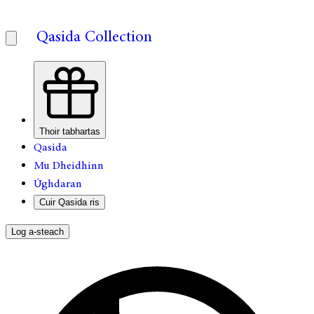
Qasida Collection
Thoir tabhartas
Qasida
Mu Dheidhinn
Úghdaran
Cuir Qasida ris
Log a-steach