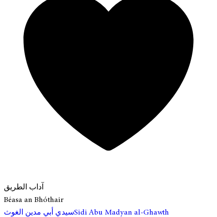
آداب الطريق
Béasa an Bhóthair
سيدي أبي مدين الغوث
Sidi Abu Madyan al-Ghawth