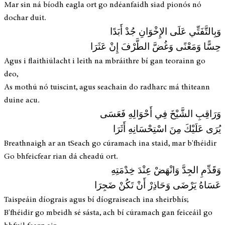
Mar sin ná bíodh eagla ort go ndéanfaidh siad pionós nó
dochar duit.
وَبِالتَّفَتِّي عَلَى الإِخْوَانِ جُدْ أَبَدًا
حِسًّا وَمَعْنًى وَغُضَّ الطَّرْفَ إِنْ عَثَرَا
Agus i flaithiúlacht i leith na mbráithre bí gan teorainn go
deo,
As mothú nó tuiscint, agus seachain do radharc má thiteann
duine acu.
وَرَاقِبِ الشَّيْخَ فِي أَحْوَالِهِ فَعَسَى
يُرَى عَلَيْكَ مِنَ اسْتِحْسَانِهِ أَثَرَا
Breathnaigh ar an tSeach go cúramach ina staid, mar b'fhéidir
Go bhfeicfear rian dá cheadú ort.
وَقَدِّمِ الجِدَّ وَانْهَضْ عِنْدَ خِدْمَتِهِ
عَسَاهُ يَرْضَى وَحَاذِرْ أَنْ تَكُنْ ضَجِرَا
Taispeáin díograis agus bí díograiseach ina sheirbhís;
B'fhéidir go mbeidh sé sásta, ach bí cúramach gan feiceáil go