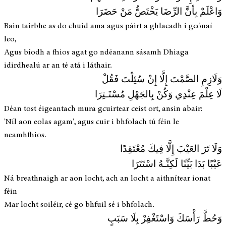
وَاعْلَمْ بِأنَّ الرِّضَا يَخْتَصُّ مَنْ حَضَرَا
Bain tairbhe as do chuid ama agus páirt a ghlacadh i gcónaí
leo,
Agus bíodh a fhios agat go ndéanann sásamh Dhiaga
idirdhealú ar an té atá i láthair.
وَلَازِمِ الصَّمْتَ إِلَّا إِنْ سُئِلْتَ فَقُلْ
لَا عِلْمَ عِنْدِي وَكُنْ بِالجَهْلِ مُسْتَـتِرَا
Déan tost éigeantach mura gcuirtear ceist ort, ansin abair:
'Níl aon eolas agam', agus cuir i bhfolach tú féin le
neamhfhios.
وَلَا تَرَ العَيْبَ إِلَّا فِيكَ مُعْتَقِدًا
عَيْبًا بَدَا بَيِّنًا لَكِنَّـهُ اسْتَتَرَا
Ná breathnaigh ar aon locht, ach an locht a aithnítear ionat
féin
Mar locht soiléir, cé go bhfuil sé i bhfolach.
وَحُطَّ رَأْسَكَ وَاسْتَغْفِرْ بِلَا سَبَبٍ