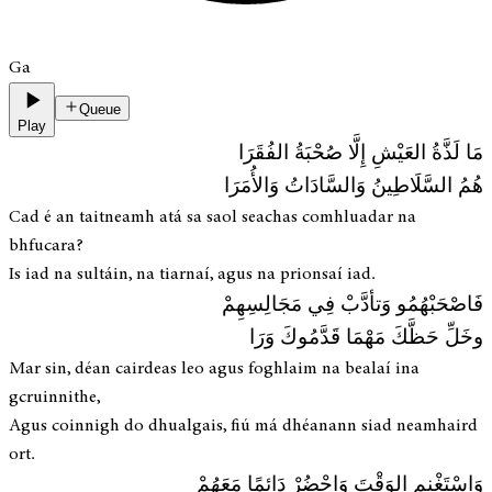
Ga
Queue
Play
مَا لَذَّةُ العَيْشِ إِلَّا صُحْبَةُ الفُقَرَا
هُمُ السَّلَاطِينُ وَالسَّادَاتُ وَالأُمَرَا
Cad é an taitneamh atá sa saol seachas comhluadar na
bhfucara?
Is iad na sultáin, na tiarnaí, agus na prionsaí iad.
فَاصْحَبْهُمُو وَتأدَّبْ فِي مَجَالِسِهِمْ
وخَلِّ حَظَّكَ مَهْمَا قَدَّمُوكَ وَرَا
Mar sin, déan cairdeas leo agus foghlaim na bealaí ina
gcruinnithe,
Agus coinnigh do dhualgais, fiú má dhéanann siad neamhaird
ort.
وَاسْتَغْنِمِ الوَقْتَ وَاحْضُرْ دَائِمًا مَعَهُمْ