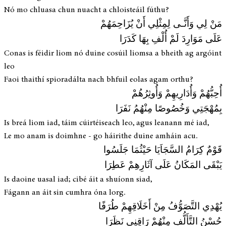
Nó mo chluasa chun nuacht a chloisteáil fúthu?
مَنْ لِي وَأَنَّـى لِمِثْلِي أَنْ يُزَاحِمَهُمْ
عَلَى مَوَارِدَ لَمْ أُلْفِ بِهَا كَدَرَا
Conas is féidir liom nó duine cosúil liomsa a bheith ag argóint
leo
Faoi thaithí spioradálta nach bhfuil eolas agam orthu?
أُحِبُّهُمْ وَأُدَارِيهِمْ وَأُوثِرُهُمْ
بِمُهْجَتِي وَخُصُوصًا مِنْهُمُ نَفَرَا
Is breá liom iad, táim cúirtéiseach leo, agus leanann mé iad,
Le mo anam is doimhne - go háirithe duine amháin acu.
قَوْمٌ كِرَامُ السَّجَاَيَا حَيْثُمَا جَلَسُوا
يَبْقَى المَكَانُ عَلَى آثَارِهِمْ عَطِرَا
Is daoine uasal iad; cibé áit a shuíonn siad,
Fágann an áit sin cumhra óna lorg.
يُهْدِي التَّصَوُّفُ مِنْ أَخَلَاقِهِمْ طُرَفًا
حُسْنُ التَّأَلُّفِ مِنْهُمْ رَاقِنِي نَظَرَا