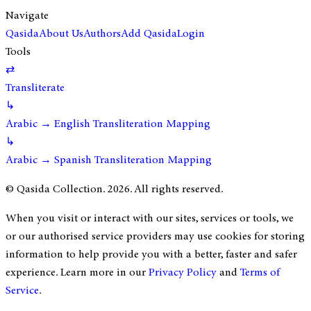
Navigate
Qasida
About Us
Authors
Add Qasida
Login
Tools
⇄
Transliterate
↳
Arabic → English Transliteration Mapping
↳
Arabic → Spanish Transliteration Mapping
© Qasida Collection.
2026
. All rights reserved.
When you visit or interact with our sites, services or tools, we
or our authorised service providers may use cookies for storing
information to help provide you with a better, faster and safer
experience. Learn more in our
Privacy Policy
and
Terms of
Service
.