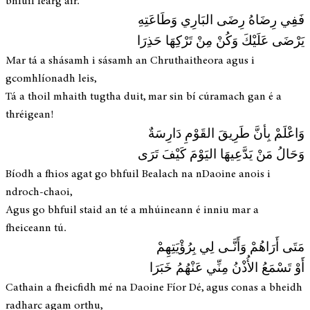
bhfuil fearg air.
فَفِي رِضَاهُ رِضَى البَارِي وَطَاعَتِهِ
يَرْضَى عَلَيْكَ وَكُنْ مِنْ تَرْكِهَا حَذِرَا
Mar tá a shásamh i sásamh an Chruthaitheora agus i
gcomhlíonadh leis,
Tá a thoil mhaith tugtha duit, mar sin bí cúramach gan é a
thréigean!
وَاعْلَمْ بِأنَّ طَرِيقَ القَوْمِ دَارِسَةٌ
وَحَالُ مَنْ يَدَّعِيهَا اليَوْمَ كَيْفَ تَرَى
Bíodh a fhios agat go bhfuil Bealach na nDaoine anois i
ndroch-chaoi,
Agus go bhfuil staid an té a mhúineann é inniu mar a
fheiceann tú.
مَتَى أَرَاهُمْ وَأَنَّـى لِي بِرُؤْيَتِهِمْ
أَوْ تَسْمَعُ الأُذْنُ مِنِّي عَنْهُمُ خَبَرَا
Cathain a fheicfidh mé na Daoine Fíor Dé, agus conas a bheidh
radharc agam orthu,