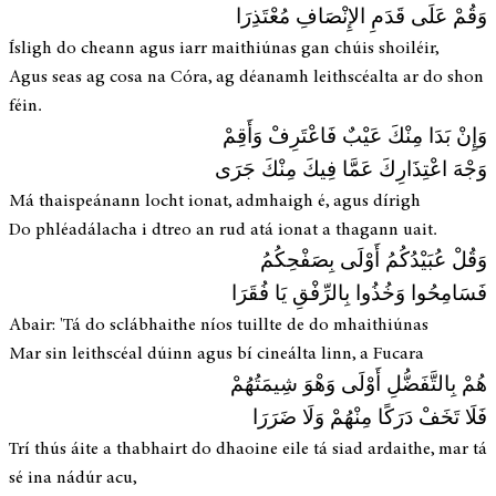
وَقُمْ عَلَى قَدَمِ الإِنْصَافِ مُعْتَذِرَا
Ísligh do cheann agus iarr maithiúnas gan chúis shoiléir,
Agus seas ag cosa na Córa, ag déanamh leithscéalta ar do shon
féin.
وَإِنْ بَدَا مِنْكَ عَيْبٌ فَاعْتَرِفْ وَأَقِمْ
وَجْهَ اعْتِذَارِكَ عَمَّا فِيكَ مِنْكَ جَرَى
Má thaispeánann locht ionat, admhaigh é, agus dírigh
Do phléadálacha i dtreo an rud atá ionat a thagann uait.
وَقُلْ عُبَيْدُكُمُ أَوْلَى بِصَفْحِكُمُ
فَسَامِحُوا وَخُذُوا بِالرِّفْقِ يَا فُقَرَا
Abair: 'Tá do sclábhaithe níos tuillte de do mhaithiúnas
Mar sin leithscéal dúinn agus bí cineálta linn, a Fucara
هُمْ بِالتَّفَضُّلِ أَوْلَى وَهْوَ شِيمَتُهُمْ
فَلَا تَخَفْ دَرَكًا مِنْهُمْ وَلَا ضَرَرَا
Trí thús áite a thabhairt do dhaoine eile tá siad ardaithe, mar tá
sé ina nádúr acu,