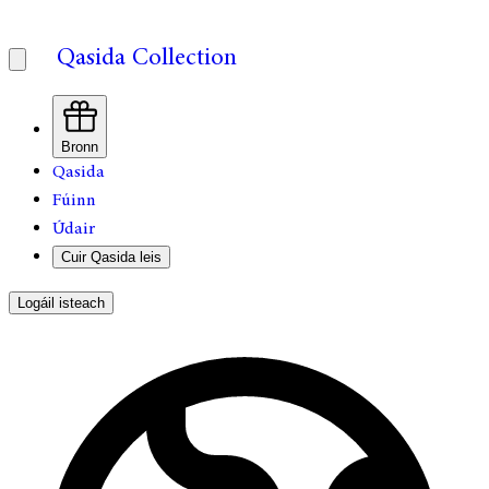
Qasida Collection
Bronn
Qasida
Fúinn
Údair
Cuir Qasida leis
Logáil isteach