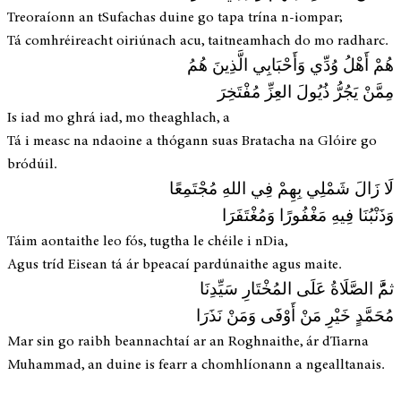
Treoraíonn an tSufachas duine go tapa trína n-iompar;
Tá comhréireacht oiriúnach acu, taitneamhach do mo radharc.
هُمْ أَهْلُ وُدِّي وَأَحْبَابِي الَّذِينَ هُمُ
مِمَّنْ يَجُرُّ ذُيُولَ العِزِّ مُفْتَخِرَ
Is iad mo ghrá iad, mo theaghlach, a
Tá i measc na ndaoine a thógann suas Bratacha na Glóire go
bródúil.
لَا زَالَ شَمْلِي بِهِمْ فِي اللهِ مُجْتَمِعًا
وَذَنْبُنَا فِيهِ مَغْفُورًا وَمُغْتَفَرَا
Táim aontaithe leo fós, tugtha le chéile i nDia,
Agus tríd Eisean tá ár bpeacaí pardúnaithe agus maite.
ثمَُّ الصَّلَاةُ عَلَى المُخْتَارِ سَيِّدِنَا
مُحَمَّدٍ خَيْرِ مَنْ أَوْفَى وَمَنْ نَذَرَا
Mar sin go raibh beannachtaí ar an Roghnaithe, ár dTiarna
Muhammad, an duine is fearr a chomhlíonann a ngealltanais.