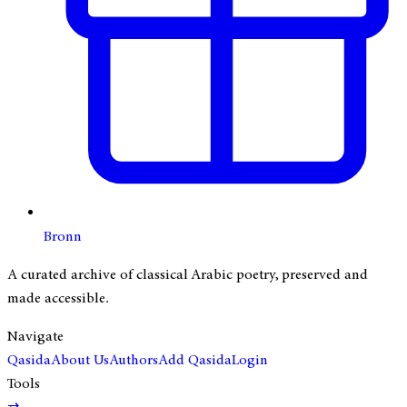
Bronn
A curated archive of classical Arabic poetry, preserved and
made accessible.
Navigate
Qasida
About Us
Authors
Add Qasida
Login
Tools