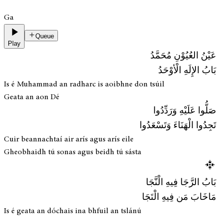
Ga
Queue
Play
عَيْنُ العُيُوْنِ مُحَمَّدُ
بَابُ الإِلَهِ الْأوْحَدُ
Is é Muhammad an radharc is aoibhne don tsúil
Geata an aon Dé
صَلُّوا عَلَيْهِ وَرَدِّدُوا
تَجِدُوا الْهَنَاءَ وَتَسْعَدُوا
Cuir beannachtaí air arís agus arís eile
Gheobhaidh tú sonas agus beidh tú sásta
بَابُ الرَّجَا فِيهِ الْنَّجَا
مَاخَابَ مَن فِيهِ الْتَجَا
Is é geata an dóchais ina bhfuil an tslánú