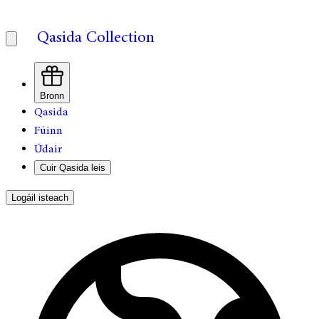
Qasida Collection
Bronn
Qasida
Fúinn
Údair
Cuir Qasida leis
Logáil isteach