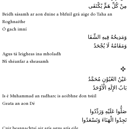
مِنْ كُلِّ هَمٍّ يُكْتَفَى
Beidh sásamh ar aon duine a bhfuil grá aige do Taha an
Roghnaithe
Ó gach imní
وَمَدِيحُهُ فِيهِ الشِّفَا
وَمَقَامُهُ لَا يُجْحَدُ
Agus tá leigheas ina mholadh
Ní shéanfar a sheasamh
عَيْنُ العُيُوْنِ مُحَمَّدُ
بَابُ الإِلَهِ الْأوْحَدُ
Is é Muhammad an radharc is aoibhne don tsúil
Geata an aon Dé
صَلُّوا عَلَيْهِ وَرَدِّدُوا
تَجِدُوا الْهَنَاءَ وَتَسْعَدُوا
Cuir beannachtaí air arís agus arís eile