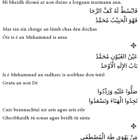
Ní bheidh díomá ar aon duine a lorgann tearmann ann.
فَابْسُطْ لَهُ كَفَّ الرَّجَا
فَهْوَ الْحَبِيْبُ مُحَمَّدُ
Mar sin sín chuige an lámh chas den dóchas
Óir is é an Muhammad is ansa
عَيْنُ العُيُوْنِ مُحَمَّدُ
بَابُ الإِلَهِ الْأوْحَدُ
Is é Muhammad an radharc is aoibhne don tsúil
Geata an aon Dé
صَلُّوا عَلَيْهِ وَرَدِّدُوا
تَجِدُوا الْهَنَاءَ وَتَسْعَدُوا
Cuir beannachtaí air arís agus arís eile
Gheobhaidh tú sonas agus beidh tú sásta
مَنْ يَهْوَى طَهَ الْمُصْطَفَى