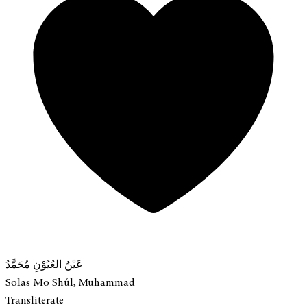
عَيْنُ العُيُوْنِ مُحَمَّدُ
Solas Mo Shúl, Muhammad
Transliterate