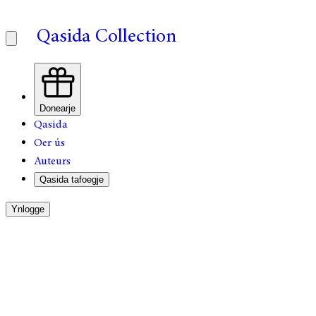
Qasida Collection
Donearje
Qasida
Oer ús
Auteurs
Qasida tafoegje
Ynlogge