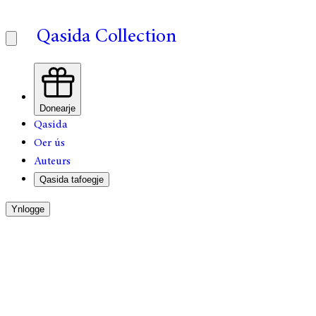
Qasida Collection
Donearje
Qasida
Oer ús
Auteurs
Qasida tafoegje
Ynlogge