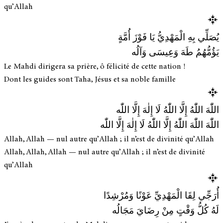
qu’Allah
يُصَلِّي بِهِ الْمَهْدِيُّ يَا فَوْزَ أُمَّةٍ
يَؤُمُّهُمُ طَهَ وَعِيسَى وَآلُه
Le Mahdi dirigera sa prière, ô félicité de cette nation !
Dont les guides sont Taha, Jésus et sa noble famille
اللّٰهَ اللّٰهُ إِلَّا اللّٰهُ لَا إِلٰهَ إِلَّا اللّٰه
اللّٰهَ اللّٰهَ اللّٰهُ إِلَّا اللّٰهُ لَا إِلٰهَ إِلَّا اللّٰه
Allah, Allah — nul autre qu’Allah ; il n’est de divinité qu’Allah
Allah, Allah, Allah — nul autre qu’Allah ; il n’est de divinité
qu’Allah
أُرَجِّي لِقَا الْمَهْدِيِّ عَوْنًا وَمُرْشِدًا
لَهُ كُلُّ وَقْتٍ مِنْ رِضَايَ مَجَالُه