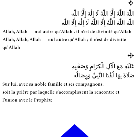
اللّٰهَ اللّٰهُ إِلَّا اللّٰهُ لَا إِلٰهَ إِلَّا اللّٰه
اللّٰهَ اللّٰهَ اللّٰهُ إِلَّا اللّٰهُ لَا إِلٰهَ إِلَّا اللّٰه
Allah, Allah — nul autre qu’Allah ; il n’est de divinité qu’Allah
Allah, Allah, Allah — nul autre qu’Allah ; il n’est de divinité
qu’Allah
عَلَيْهِ مَعَ الْآلِ الْكِرَامِ وَصَحْبِهِ
صَلَاةً بِهَا لُقْيَا النَّبِيِّ وَوِصَالُه
Sur lui, avec sa noble famille et ses compagnons,
soit la prière par laquelle s'accomplissent la rencontre et
l'union avec le Prophète