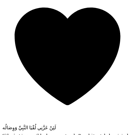
لَئِنْ عَزَّنِي لُقْيَا النَّبِيِّ وَوِصَالُه