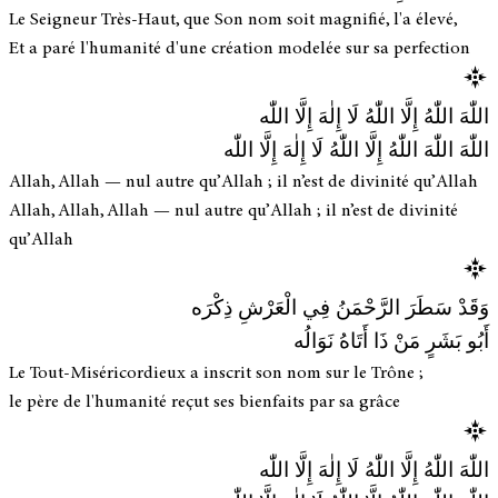
Le Seigneur Très-Haut, que Son nom soit magnifié, l'a élevé,
Et a paré l'humanité d'une création modelée sur sa perfection
اللّٰهَ اللّٰهُ إِلَّا اللّٰهُ لَا إِلٰهَ إِلَّا اللّٰه
اللّٰهَ اللّٰهَ اللّٰهُ إِلَّا اللّٰهُ لَا إِلٰهَ إِلَّا اللّٰه
Allah, Allah — nul autre qu’Allah ; il n’est de divinité qu’Allah
Allah, Allah, Allah — nul autre qu’Allah ; il n’est de divinité
qu’Allah
وَقَدْ سَطَرَ الرَّحْمَنُ فِي الْعَرْشِ ذِكْرَه
أَبُو بَشَرٍ مَنْ ذَا أَتَاهُ نَوَالُه
Le Tout-Miséricordieux a inscrit son nom sur le Trône ;
le père de l'humanité reçut ses bienfaits par sa grâce
اللّٰهَ اللّٰهُ إِلَّا اللّٰهُ لَا إِلٰهَ إِلَّا اللّٰه