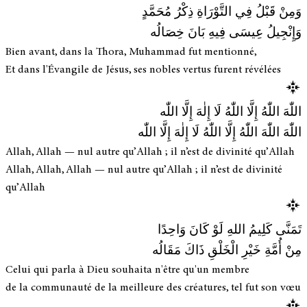
وَمِنْ قَبْلُ فِي التَّوْرَاةِ ذِكْرُ مُحَمَّدٍ
وَإِنْجِيلُ عِيسَى فِيهِ بَانَ خِصَالُه
Bien avant, dans la Thora, Muhammad fut mentionné,
Et dans l'Évangile de Jésus, ses nobles vertus furent révélées
اللّٰهَ اللّٰهُ إِلَّا اللّٰهُ لَا إِلٰهَ إِلَّا اللّٰه
اللّٰهَ اللّٰهَ اللّٰهُ إِلَّا اللّٰهُ لَا إِلٰهَ إِلَّا اللّٰه
Allah, Allah — nul autre qu’Allah ; il n’est de divinité qu’Allah
Allah, Allah, Allah — nul autre qu’Allah ; il n’est de divinité
qu’Allah
تَمَنَّى كَلِيمُ اللهِ لَوْ كَانَ وَاحِدًا
مِنْ أُمَّةِ خَيْرِ الْخَلْقِ ذَاكَ مَقَالُه
Celui qui parla à Dieu souhaita n'être qu'un membre
de la communauté de la meilleure des créatures, tel fut son vœu