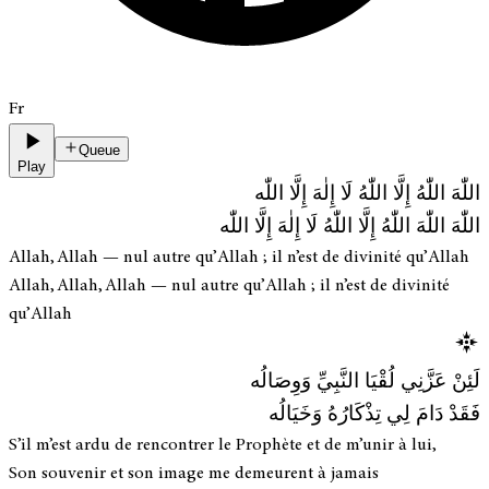
Fr
Queue
Play
اللّٰهَ اللّٰهُ إِلَّا اللّٰهُ لَا إِلٰهَ إِلَّا اللّٰه
اللّٰهَ اللّٰهَ اللّٰهُ إِلَّا اللّٰهُ لَا إِلٰهَ إِلَّا اللّٰه
Allah, Allah — nul autre qu’Allah ; il n’est de divinité qu’Allah
Allah, Allah, Allah — nul autre qu’Allah ; il n’est de divinité
qu’Allah
لَئِنْ عَزَّنِي لُقْيَا النَّبِيِّ وَوِصَالُه
فَقَدْ دَامَ لِي تِذْكَارُهُ وَخَيَالُه
S’il m’est ardu de rencontrer le Prophète et de m’unir à lui,
Son souvenir et son image me demeurent à jamais