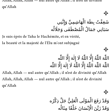
Allah, Allah, Allah — nul autre qu’Allah ; il n’est de divinité
qu’Allah
شَغِفْتُ بِطَهَ الْهَاشِمِيِّ وَإِنَّنِي
سَبَانِي جَمَالُ الْمُصْطَفَى وَجَلَالُه
Je suis épris de Taha le Hachémite, et en vérité,
la beauté et la majesté de l'Élu m'ont subjugué
اللّٰهَ اللّٰهُ إِلَّا اللّٰهُ لَا إِلٰهَ إِلَّا اللّٰه
اللّٰهَ اللّٰهَ اللّٰهُ إِلَّا اللّٰهُ لَا إِلٰهَ إِلَّا اللّٰه
Allah, Allah — nul autre qu’Allah ; il n’est de divinité qu’Allah
Allah, Allah, Allah — nul autre qu’Allah ; il n’est de divinité
qu’Allah
وَقَدْ رَفَعَ الْمَوْلَى الْعَلِيُّ جَلَّ ذِكْرُه
وَقَدْ زَيَّنَ الْإِنْسَانَ خَلْقًا مِثَالُه