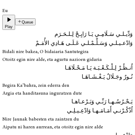
Eu
Queue
Play
وَدِّيـلـي سَـلَامِـي يَـا رَايِـحْ لِـلـحَـرَم
وَادْعـيـلـي وَسَـلِّـمْـلـي عَـلَـى هَـادِي الأُمَـمْ
Bidali nire bakea, O bidaiaria Santutegira
Otoitz egin nire alde, eta agurtu nazioen gidaria
اُنـظُـرْ لِـلْـكَـعْـبَـة يَـا مَـحْـلَاهَـا
نُـورٌ وجَـلَالٌ يَـغْـشَـاهَـا
Begira Ka‘bahra, zein ederra den
Argia eta handitasuna inguratzen dute
يَـحْـرُسُـهـا رَبِّـي وَيَـرْعـاهـا
اُذْكُـرْنـي أَمَـامَـهـا وَادْعِـيـلِـي
Nire Jaunak babesten eta zaintzen du
Aipatu ni haren aurrean, eta otoitz egin nire alde