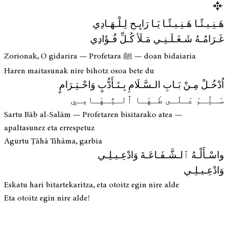
هَـنِـيـئًـا هَـنِـيـئًـا يَـا رَايِـح لِـلْـهَـادِي
غَـرَامُـهُ شَـغَـلَـنِـي مَـلَأ كُـلِّ فُـؤَادِي
Zorionak, O gidarira — Profetara ﷺ — doan bidaiaria
Haren maitasunak nire bihotz osoa bete du
اُدْخُـلْ مِـنْ بَـابِ الـسَّـلَامِ بِـتَـأَدُّبٍ وَاحْـتِـرَامٍ
سَـلِّـمْ عَـلَـى طٰـهَـا ٱلـتِّـهَـامِـي
Sartu Bāb al-Salām — Profetaren bisitarako atea —
apaltasunez eta errespetuz
Agurtu Ṭāhā Tihāma, garbia
واسْـأَلْـهُ ٱلـشَّـفَـاعَـةَ وَادْعِـيـلِـي
وَادْعِـيـلِـي
Eskatu hari bitartekaritza, eta otoitz egin nire alde
Eta otoitz egin nire alde!