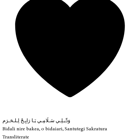
وَدِّيـلِـي سَـلَامِـي يَـا رَايِـحْ لِـلـحَـرَم
Bidali nire bakea, o bidaiari, Santutegi Sakratura
Transliterate