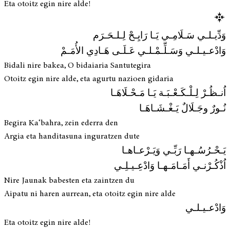
Eta otoitz egin nire alde!
وَدِّيـلـي سَـلَامِـي يَـا رَايِـحْ لِـلـحَـرَم
وَادْعـيـلـي وَسَـلِّـمْـلـي عَـلَـى هَـادِي الأُمَـمْ
Bidali nire bakea, O bidaiaria Santutegira
Otoitz egin nire alde, eta agurtu nazioen gidaria
اُنـظُـرْ لِـلْـكَـعْـبَـة يَـا مَـحْـلَاهَـا
نُـورٌ وجَـلَالٌ يَـغْـشَـاهَـا
Begira Ka‘bahra, zein ederra den
Argia eta handitasuna inguratzen dute
يَـحْـرُسُـهـا رَبِّـي وَيَـرْعـاهـا
اُذْكُـرْنـي أَمَـامَـهـا وَادْعِـيـلِـي
Nire Jaunak babesten eta zaintzen du
Aipatu ni haren aurrean, eta otoitz egin nire alde
وَادْعـيـلـي
Eta otoitz egin nire alde!