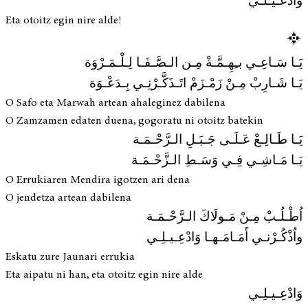
وَادْعـيـلـي
Eta otoitz egin nire alde!
يَـا سَـاعِـي بـِهِـمَّـةْ مِـن الـصَّـفَـا لِـلْـمَـرْوَة
يَـا شَـارِبْ مِـنْ زَمْـزَمْ اتَـذَكَّـرْنِـي بِـدَعْـوَة
O Safo eta Marwah artean ahaleginez dabilena
O Zamzamen edaten duena, gogoratu ni otoitz batekin
يَـا طَـالِـعْ عَـلَـى جَـبَـلِ الـرَّحْـمَـة
يَـا مَـاشِـي فِـي وَسَـطِ الـزَّحْـمَـة
O Errukiaren Mendira igotzen ari dena
O jendetza artean dabilena
اُطْـلُـبْ مِـنْ مَـولَاكَ الـرَّحْـمَـة
واُذْكُـرْنـي أَمَـامَـهـا وَادْعِـيـلِـي
Eskatu zure Jaunari errukia
Eta aipatu ni han, eta otoitz egin nire alde
وَادْعِـيـلِـي