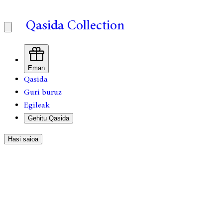
Qasida Collection
Eman
Qasida
Guri buruz
Egileak
Gehitu Qasida
Hasi saioa