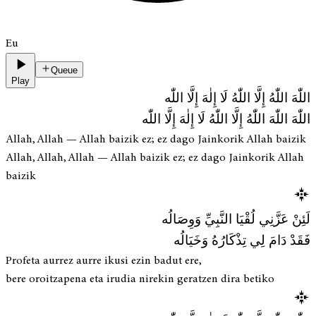
Eu
Queue
Play
اللّٰهَ اللّٰهُ إِلَّا اللّٰهُ لَا إِلٰهَ إِلَّا اللّٰه
اللّٰهَ اللّٰهَ اللّٰهُ إِلَّا اللّٰهُ لَا إِلٰهَ إِلَّا اللّٰه
Allah, Allah — Allah baizik ez; ez dago Jainkorik Allah baizik
Allah, Allah, Allah — Allah baizik ez; ez dago Jainkorik Allah
baizik
لَئِنْ عَزَّنِي لُقْيَا النَّبِيِّ وَوِصَالُه
فَقَدْ دَامَ لِي تِذْكَارُهُ وَخَيَالُه
Profeta aurrez aurre ikusi ezin badut ere,
bere oroitzapena eta irudia nirekin geratzen dira betiko