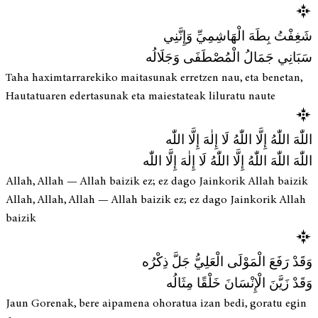
شَغِفْتُ بِطَهَ الْهَاشِمِيِّ وَإِنَّنِي
سَبَانِي جَمَالُ الْمُصْطَفَى وَجَلَالُه
Taha haximtarrarekiko maitasunak erretzen nau, eta benetan,
Hautatuaren edertasunak eta maiestateak liluratu naute
اللّٰهَ اللّٰهُ إِلَّا اللّٰهُ لَا إِلٰهَ إِلَّا اللّٰه
اللّٰهَ اللّٰهَ اللّٰهُ إِلَّا اللّٰهُ لَا إِلٰهَ إِلَّا اللّٰه
Allah, Allah — Allah baizik ez; ez dago Jainkorik Allah baizik
Allah, Allah, Allah — Allah baizik ez; ez dago Jainkorik Allah
baizik
وَقَدْ رَفَعَ الْمَوْلَى الْعَلِيُّ جَلَّ ذِكْرُه
وَقَدْ زَيَّنَ الْإِنْسَانَ خَلْقًا مِثَالُه
Jaun Gorenak, bere aipamena ohoratua izan bedi, goratu egin