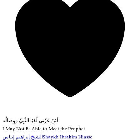
لَئِنْ عَزَّنِي لُقْيَا النَّبِيِّ وَوِصَالُه
I May Not Be Able to Meet the Prophet
الشيخ إبراهيم إنياس
Shaykh Ibrahim Niasse