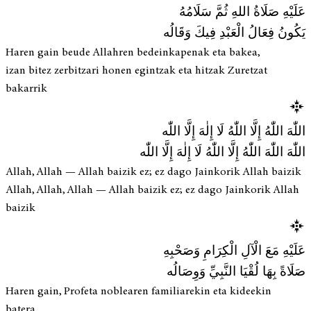
عَلَيْهِ صَلَاةُ اللهِ ثُمَّ سَلَامُهُ
يَكُونُ فِعَالُ الْعَبْدِ فِيكَ وَقَالُه
Haren gain beude Allahren bedeinkapenak eta bakea,
izan bitez zerbitzari honen egintzak eta hitzak Zuretzat
bakarrik
اللّٰهَ اللّٰهُ إِلَّا اللّٰهُ لَا إِلٰهَ إِلَّا اللّٰه
اللّٰهَ اللّٰهَ اللّٰهُ إِلَّا اللّٰهُ لَا إِلٰهَ إِلَّا اللّٰه
Allah, Allah — Allah baizik ez; ez dago Jainkorik Allah baizik
Allah, Allah, Allah — Allah baizik ez; ez dago Jainkorik Allah
baizik
عَلَيْهِ مَعَ الْآلِ الْكِرَامِ وَصَحْبِهِ
صَلَاةً بِهَا لُقْيَا النَّبِيِّ وَوِصَالُه
Haren gain, Profeta noblearen familiarekin eta kideekin
batera,