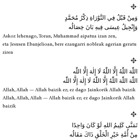
وَمِنْ قَبْلُ فِي التَّوْرَاةِ ذِكْرُ مُحَمَّدٍ
وَإِنْجِيلُ عِيسَى فِيهِ بَانَ خِصَالُه
Askoz lehenago, Toran, Muhammad aipatua izan zen,
eta Jesusen Ebanjelioan, bere ezaugarri nobleak agerian geratu
ziren
اللّٰهَ اللّٰهُ إِلَّا اللّٰهُ لَا إِلٰهَ إِلَّا اللّٰه
اللّٰهَ اللّٰهَ اللّٰهُ إِلَّا اللّٰهُ لَا إِلٰهَ إِلَّا اللّٰه
Allah, Allah — Allah baizik ez; ez dago Jainkorik Allah baizik
Allah, Allah, Allah — Allah baizik ez; ez dago Jainkorik Allah
baizik
تَمَنَّى كَلِيمُ اللهِ لَوْ كَانَ وَاحِدًا
مِنْ أُمَّةِ خَيْرِ الْخَلْقِ ذَاكَ مَقَالُه