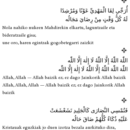
أُرَجِّي لِقَا الْمَهْدِيِّ عَوْنًا وَمُرْشِدًا
لَهُ كُلُّ وَقْتٍ مِنْ رِضَايَ مَجَالُه
Nola nahiko nukeen Mahdirekin elkartu, laguntzaile eta
bideratzaile gisa;
une oro, haren egintzak gogobetegarri zaizkit
اللّٰهَ اللّٰهُ إِلَّا اللّٰهُ لَا إِلٰهَ إِلَّا اللّٰه
اللّٰهَ اللّٰهَ اللّٰهُ إِلَّا اللّٰهُ لَا إِلٰهَ إِلَّا اللّٰه
Allah, Allah — Allah baizik ez; ez dago Jainkorik Allah baizik
Allah, Allah, Allah — Allah baizik ez; ez dago Jainkorik Allah
baizik
فَتُمْسِي النَّصَارَى كَالْجَلِيدِ تَشَعْشَعَتْ
عَلَيْهِ ذُكَاءٌ كُلُّهُمْ ضَاقَ حَالُه
Kristauak eguzkiak jo duen izotza bezala aurkituko dira,