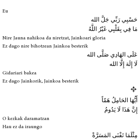
Eu
حَسْبِي رَبِّي جَلَّ الله
مَا فِي بِقَلْبِي غَيْرُ اللَّهُ
Nire Jauna nahikoa da niretzat, Jainkoari gloria
Ez dago nire bihotzean Jainkoa besterik
عَلَى الهَادِي صَلَّى الله
لَا إِلَهَ إِلَّا الله
Gidariari bakea
Ez dago Jainkorik, Jainkoa besterik
أَيُّهَا الحَامِلُ هَمّاً
إِنَّ هَذَا لَا يَدُومُ
O kezkak daramatzan
Hau ez da iraungo
مِثْلَمَا تَفْنَى المَسَرَّةْ