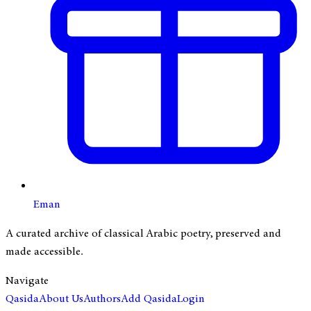
Eman
A curated archive of classical Arabic poetry, preserved and
made accessible.
Navigate
Qasida
About Us
Authors
Add Qasida
Login