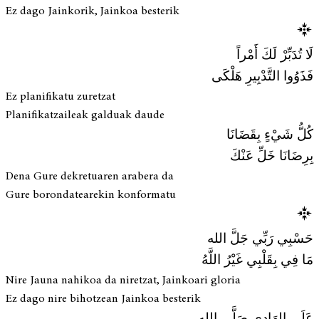
Ez dago Jainkorik, Jainkoa besterik
لَا تُدَبِّرْ لَكَ أَمْراً
فَذَوُوا التَّدْبِيرِ هَلْكَى
Ez planifikatu zuretzat
Planifikatzaileak galduak daude
كُلُّ شَيْءٍ بِقَضَانَا
بِرِضَانَا خَلِّ عَنْكَ
Dena Gure dekretuaren arabera da
Gure borondatearekin konformatu
حَسْبِي رَبِّي جَلَّ الله
مَا فِي بِقَلْبِي غَيْرُ اللَّهُ
Nire Jauna nahikoa da niretzat, Jainkoari gloria
Ez dago nire bihotzean Jainkoa besterik