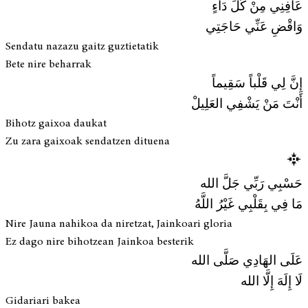
عَافِنِي مِنْ كُلِّ دَاءٍ
وَاقْضِ عَنِّي حَاجَتِي
Sendatu nazazu gaitz guztietatik
Bete nire beharrak
إِنَّ لِي قَلْباً سَقِيماً
أَنْتَ مَنْ يَشْفِي العَلِيلْ
Bihotz gaixoa daukat
Zu zara gaixoak sendatzen dituena
حَسْبِي رَبِّي جَلَّ الله
مَا فِي بِقَلْبِي غَيْرُ اللَّهُ
Nire Jauna nahikoa da niretzat, Jainkoari gloria
Ez dago nire bihotzean Jainkoa besterik
عَلَى الهَادِي صَلَّى الله
لَا إِلَهَ إِلَّا الله
Gidariari bakea