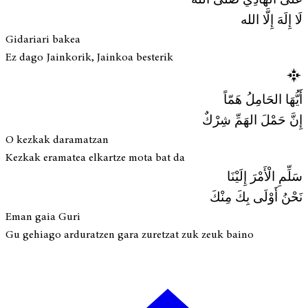
عَلَى الهَادِي صَلَّى الله
لَا إِلَهَ إِلَّا الله
Gidariari bakea
Ez dago Jainkorik, Jainkoa besterik
أَيُّهَا الحَامِلُ هَمّاً
إِنَّ حَمْلَ الهَمِّ شِرْكٌ
O kezkak daramatzan
Kezkak eramatea elkartze mota bat da
سَلِّمِ الْأَمْرَ إِلَيْنَا
نَحْنُ أَوْلَى بِكَ مِنْكَ
Eman gaia Guri
Gu gehiago arduratzen gara zuretzat zuk zeuk baino