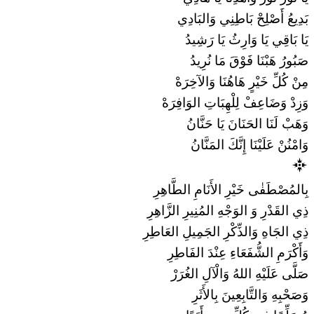
بَدِيعُ أَصْلِحْ بَاطِنِي وَالبَادِي
يَا بَاقِي يَا وَارِثُ يَا رَشِيدُ
صَبُورُ هَبْنَا فَوْقَ مَا نُرِيدُ
مِنْ كُلِّ خَيْرٍ هَاهُنَا وَالآخِرَهْ
وَزِدْ وَضَاعِفْ لِلْهِبَاتِ الوَافِرَهْ
وَهَبْ لَنَا الحَنَانَ يَا حَنَّانُ
وَامْنُنْ عَلَيْنَا إِنَّكَ المَنَّانُ
بِالمُصْطَفٰى خَيْرِ الأَنَامِ الطَّاهِرِ
ذِي القَدْرِ وَ الوَجْهِ المُنِيرِ الزَّاهِرِ
ذِي الجَاهِ وَالذِّكْرِ الجَمِيلِ العَاطِرِ
وَأَكْرَمِ الشُّفَعَاءِ عِنْدَ الفَاطِرِ
صَلَّى عَلَيْهِ اللهُ وَالْآلِ الغُرَرْ
وَصَحْبِهِ وَالتَّابِعِينَ بِالأَثَرِ