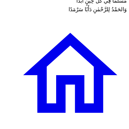
مُسَلِّمًا فِي كُلِّ حِينٍ أَبَدًا
وَالحَمْدُ لِلرَّحْمٰنِ دَأَبًا سَرْمَدًا