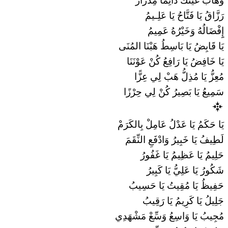
وَهَّابُ غَيْثُكْ دَائِمًا مِدْرَارُ
رَزَّاقُ يَا فَتَّاحُ يَا عَلِـيمُ
إِِفْضَالُهُ وَخَيْرُهُ عَمِيمُ
يَا قَابِضُ يَا بَاسِطُ هَبْنَا المُنَى
يَا خَافِضُ يَا رَافِعُ كُنْ عَوْنَنَا
مُعِزُّ يَا مُذِلُّ هَبْ لِي عِزًّا
سَمِيعُ يَا بَصِيرُ كُنْ لِي حِرْزًا
يَا حَكَمُ يَا عَدْلُ عَامِلْ بِالكَرَمْ
لَطِيفُ يَا خَبِيرُ وَادْفَعِ النِّقَمَ
حَلِيمُ يَا عَظِيمُ يَا غَفُورُ
شَكُورُ يَا عَلِيُّ يَا كَبِيرُ
حَفِيظُ يَا مُقِيتُ يَا حَسِيبُ
جَلِيلُ يَا كَرِيمُ يَا رَقِيبُ
مُجِيبُ يَا وَاسِعُ وَسِّعْ مَشْهَدِي