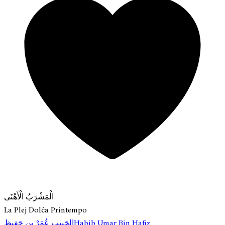
الْمَشْرَبُ الْأَهْنَى
La Plej Dolĉa Printempo
Habib Umar Bin Hafiz
الحَبِيب عُمَرْ بِن حَفِيظ