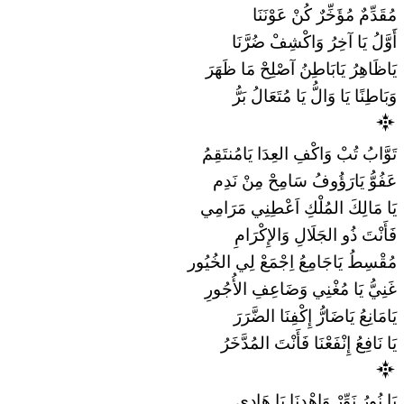
مُقَدِّمٌ مُؤَخِّرٌ كُنْ عَوْنَنَا
أَوَّلُ يَا آخِرُ وَاكْشِفْ ضُرَّنَا
يَاظَاهِرُ يَابَاطِنُ آصْلِحْ مَا ظَهَرَ
وَبَاطِنًا يَا وَالُّ يَا مُتَعَالُ بَرُّ
تَوَّابُ تُبْ وَاكْفِ العِدَا يَامُنتَقِمُ
عَفُوُّ يَارَؤُوفُ سَامِحْ مِنْ نَدِم
يَا مَالِكَ المُلْكِ اَعْطِنِي مَرَامِي
فَأَنْتَ ذُو الجَلَالِ وَالإِكْرَامِ
مُقْسِطُ يَاجَامِعُ اِجْمَعْ لِي الخُيُور
غَنِيُّ يَا مُغْنِي وَضَاعِفِ الأُجُورِ
يَامَانِعُ يَاضَارُّ إِكْفِنَا الضَّرَرَ
يَا نَافِعُ إِنْفَعْنَا فَأَنْتَ المُدَّخَرُ
يَا نُورُ نَوِّرْ وَاهْدِنَا يَا هَادِي