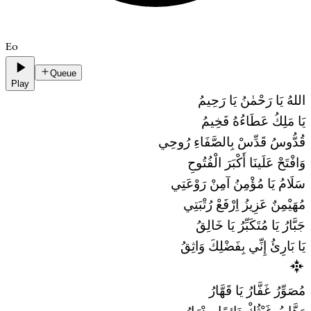
Eo
Queue
Play
اللهُ يَا رَحْمٰنُ يَا رَحِيمُ
يَا مَلِكُ عَطَاءُهُ فَخِيمُ
قُدُّوسُ قَدِّسْ بِالصَّفَاءِ رُوحِي
وَافْتَحْ عَلَينَا أَكْبَرَ الْفُتُوحِ
سَلَامُ يَا مُؤْمِنُ آمِنْ رَوْعَتِي
مُهَيْمِنٌ عَزِيزُ اِرْفَعْ رُتْبَتِي
جَبَّارُ يَا مُتَكَبِّرُ يَا خَالِقُ
يَا بَارِئُ إِنِّي بِفَضْلِكَ وَاثِقُ
مُصَوِّرُ غَفَّارُ يَا قَهَّارُ