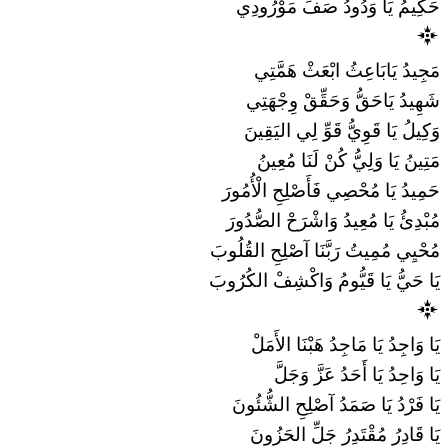
حَكِيمُ يَا وَدُودُ صَفِّ مَوْرُودِي
مَجِيدُ يَابَاعِثُ ابْعَثْ هَمَّتِي
شَهِيدُ يَاحَقُّ وَحَقِّقْ وِجْهَتِي
وَكِيلُ يَا قَوِيُّ قَوِّ لِي اليَقِينَ
مَتِينُ يَا وَلِيُّ كُنْ لَنَا مُعِينُ
حَمِيدُ يَا مُحْصِي فَأَصْلِحِ الْأُمُورَ
مُبْدِئُ يَا مُعِيدُ وَاشْرَحْ الصُّدُورَ
مُحْيِي مُمِيتُ رَبَّنَا آصْلِحِ القُلُوبَ
يَا حَيُّ يَا قَيُّومُ وَاكْشِفْ الكُرُوبَ
يَا وَاجِدُ يَا مَاجِدُ هَبْنَا الأَمَلْ
يَا وَاحِدُ يَا أَحَدُ عَزَّ وَجَلَّ
يَا فَرْدُ يَا صَمَدُ آصْلِحِ الشُّئُونَ
يَا قَادِرُ مُقْتَدِرُ جَلِّ الحَزُونَ