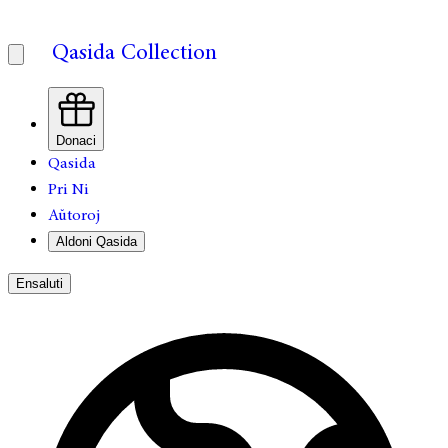
Qasida Collection
Donaci
Qasida
Pri Ni
Aŭtoroj
Aldoni Qasida
Ensaluti