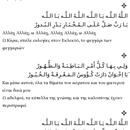
الـلَّهُ الـلَّـه يَـا الـلَّـه الـلَّـهُ الـلَّـه يَـا الـلَّـه
يَـا رَبِّ صَـلِّ عَـلَـى الـمُـخْـتَـارِ بَـدْرِ الـبُـدورْ
Αλλάχ Αλλάχ, ω Αλλάχ, Αλλάχ Αλλάχ, ω Αλλάχ
Ω Κύριε, στείλε ευλογίες στον Εκλεκτό, το φεγγάρι των
φεγγαριών
وَلِـي بِـهَـا كُـلُّ أَمْـرِ الـبَـاطِـنَـةْ وَالـظُّـهُـورْ
َیَا اِخْـوَانْ دَارَتْ كُـؤُوسُ الـمَـعْـرِفَـةْ وَالـخُـيُـورْ
Και μέσω αυτού, όλα τα θέματα του αόρατου και του φανερού
είναι δικά μου
Ω αδελφοί, τα κύπελλα της γνώσης και της καλοσύνης έχουν
περιστραφεί
الـلَّهُ الـلَّـه يَـا الـلَّـه الـلَّـهُ الـلَّـه يَـا الـلَّـه