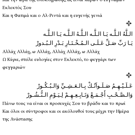
Εκλεκτός Σου
Και η Φατιμά και ο Αλ-Ριντά και η ευγενής γενιά
الـلَّهُ الـلَّـه يَـا الـلَّـه الـلَّـهُ الـلَّـه يَـا الـلَّـه
يَـا رَبِّ صَـلِّ عَـلَـى الـمُـخْـتَـارِ بَـدْرِ الـبُـدورْ
Αλλάχ Αλλάχ, ω Αλλάχ, Αλλάχ Αλλάχ, ω Αλλάχ
Ω Κύριε, στείλε ευλογίες στον Εκλεκτό, το φεγγάρι των
φεγγαριών
عَـلَـيْـهِـمُ صَـلَـواَتُـكْ بِـالـعَـشِـيِّ وَالـبُـكُـورْ
وَالـصَّـحْـبِ أَجْـمَـعْ وَتَـابِـعِـهِـمْ لِـيَـوْمِ الـنُّـشُـورْ
Πάνω τους να είναι οι προσευχές Σου το βράδυ και το πρωί
Και όλοι οι σύντροφοι και οι ακόλουθοί τους μέχρι την Ημέρα
της Ανάστασης