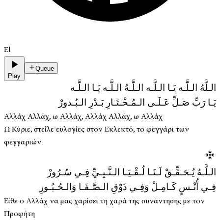
El
Queue
Play
الـلَّهُ الـلَّـه يَـا الـلَّـه الـلَّـهُ الـلَّـه يَـا الـلَّـه
يَـا رَبِّ صَـلِّ عَـلَـى الـمُـخْـتَـارِ بَـدْرِ الـبُـدورْ
Αλλάχ Αλλάχ, ω Αλλάχ, Αλλάχ Αλλάχ, ω Αλλάχ
Ω Κύριε, στείλε ευλογίες στον Εκλεκτό, το φεγγάρι των
φεγγαριών
الـلَّـهُ يُـحَـقِّـقْ لَـنَـا لُـقْـيَـا الـنَّـبِـيِّ فِـي سُـرُورْ
فِـي أُنْـسٍ كَـامِـلْ وَفِـي ذَوْقِ الـصَّـفَـا وَالـحُـبُـورِ
Είθε ο Αλλάχ να μας χαρίσει τη χαρά της συνάντησης με τον
Προφήτη