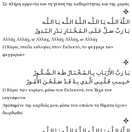
Σε πλήρη αρμονία και τη γεύση της καθαρότητας και της χαράς
الـلَّهُ الـلَّـه يَـا الـلَّـه الـلَّـهُ الـلَّـه يَـا الـلَّـه
يَـا رَبِّ صَـلِّ عَـلَـى الـمُـخْـتَـارِ بَـدْرِ الـبُـدورْ
Αλλάχ Αλλάχ, ω Αλλάχ, Αλλάχ Αλλάχ, ω Αλλάχ
Ω Κύριε, στείλε ευλογίες στον Εκλεκτό, το φεγγάρι των
φεγγαριών
يَـا رَبَّ الأَرْبَـابِ بِـالـمُـخْـتَـارْ طَـهَ الـشَّـكُـورْ
حَـبِـيـبِ قَـلْـبِـي الَّـذِي بِـهْ قَـدْ صَـلَـحْـنَ الأُمُـورْ
Ω Κύριε των κυρίων, μέσω του Εκλεκτού, του Τάχα του
ευγνώμονα
Αγαπημένε της καρδιάς μου, μέσω του οποίου τα θέματα έχουν
διορθωθεί
الـلَّهُ الـلَّـه يَـا الـلَّـه الـلَّـهُ الـلَّـه يَـا الـلَّـه