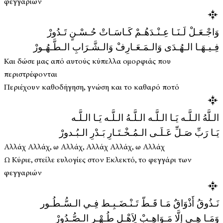
φεγγαριών
وَاجْـعَـلْ لَـنَـا عِـنْـدَهُـمْ كَـاسَـاتْ حُـسْـنٍ تَـدُورْ
فِـيـهَـا الـهُـدَى وَالـمَـعَـارِفْ وَالـشَّـرَابِ الـطَّـهُـورْ
Και δώσε μας από αυτούς κύπελλα ομορφιάς που
περιστρέφονται
Περιέχουν καθοδήγηση, γνώση και το καθαρό ποτό
الـلَّهُ الـلَّـه يَـا الـلَّـه الـلَّـهُ الـلَّـه يَـا الـلَّـه
يَـا رَبِّ صَـلِّ عَـلَـى الـمُـخْـتَـارِ بَـدْرِ الـبُـدورْ
Αλλάχ Αλλάχ, ω Αλλάχ, Αλλάχ Αλλάχ, ω Αλλάχ
Ω Κύριε, στείλε ευλογίες στον Εκλεκτό, το φεγγάρι των
φεγγαριών
نَـذُوقُ أَذْوَاقٌ مَـا قَـطّ تَـنْـضَـبِـط فِـي الـسُّـطُـور
وَمَـا هِـي إِلَّا مَـوَاهِـبْ لِاَهْـلِ طُـهْـرِ الـصُّـدُورْ