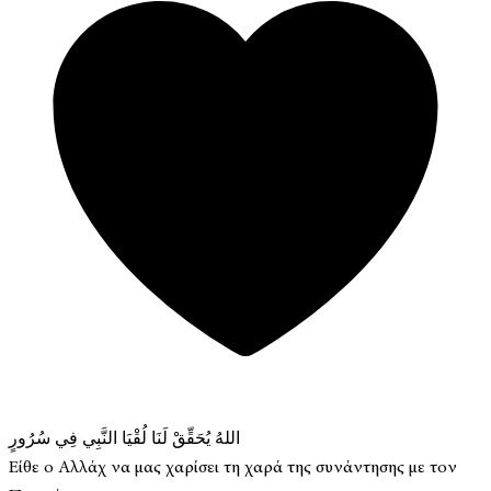
اللهُ يُحَقِّقْ لَنَا لُقْيَا النَّبِي فِي سُرُورٍ
Είθε ο Αλλάχ να μας χαρίσει τη χαρά της συνάντησης με τον