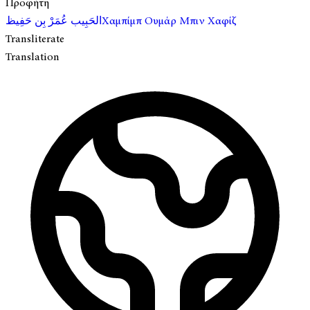
Προφήτη
الحَبِيب عُمَرْ بِن حَفِيظ
Χαμπίμπ Ουμάρ Μπιν Χαφίζ
Transliterate
Translation