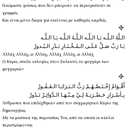
Γευόμαστε γεύσεις που δεν μπορούν να περιοριστούν σε
γραμμές
Και είναι μόνο δώρα για εκείνους με καθαρές καρδιές
الـلَّهُ الـلَّـه يَـا الـلَّـه الـلَّـهُ الـلَّـه يَـا الـلَّـه
يَـا رَبِّ صَـلِّ عَـلَـى الـمُـخْـتَـارِ بَـدْرِ الـبُـدورْ
Αλλάχ Αλλάχ, ω Αλλάχ, Αλλάχ Αλλάχ, ω Αλλάχ
Ω Κύριε, στείλε ευλογίες στον Εκλεκτό, το φεγγάρι των
φεγγαριών
أَقْـوَامٌ إِخْـتَـصَّـهُـمْ رَبُّ الـبَـرَايَـا الـغَـفُـورْ
بِـأسْـرَارِ حَـضْـرَتِـهْ لِـيْ مِـنْـهَـا الـدَّوَائِـرْ تَـدُورْ
Άνθρωποι που επιλέχθηκαν από τον συγχωρητικό Κύριο της
δημιουργίας
Με τα μυστικά της παρουσίας Του, από τα οποία οι κύκλοι
περιστρέφονται