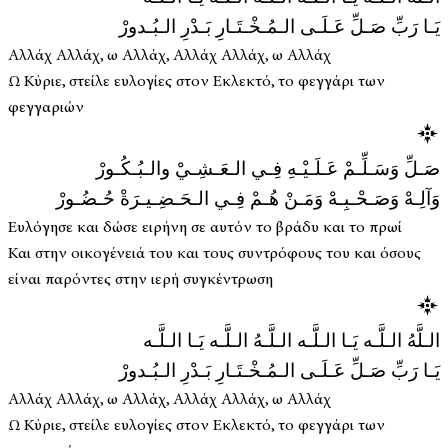
يَـا رَبِّ صَـلِّ عَـلَـى الـمُـخْـتَـارِ بَـدْرِ الـبُـدورْ
Αλλάχ Αλλάχ, ω Αλλάχ, Αλλάχ Αλλάχ, ω Αλλάχ
Ω Κύριε, στείλε ευλογίες στον Εκλεκτό, το φεγγάρι των
φεγγαριών
صَـلِّ وَسَـلِّـمْ عَـلَـيْـهِ فِـي الـعَـشِـيْ والـبُـكُـورْ
وَآلِـهْ وَصَـحْـبِـهْ وَمَـنْ هُـمْ فِـي الـحَـضِـيـرَةْ حُـضُـورْ
Ευλόγησε και δώσε ειρήνη σε αυτόν το βράδυ και το πρωί
Και στην οικογένειά του και τους συντρόφους του και όσους
είναι παρόντες στην ιερή συγκέντρωση
الـلَّهُ الـلَّـه يَـا الـلَّـه الـلَّـهُ الـلَّـه يَـا الـلَّـه
يَـا رَبِّ صَـلِّ عَـلَـى الـمُـخْـتَـارِ بَـدْرِ الـبُـدورْ
Αλλάχ Αλλάχ, ω Αλλάχ, Αλλάχ Αλλάχ, ω Αλλάχ
Ω Κύριε, στείλε ευλογίες στον Εκλεκτό, το φεγγάρι των