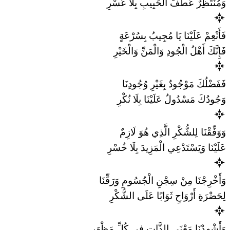
وَمُنْتَظِرٌ عَطْفَ الْحَبِيبِ بِلَا عُسْرِ
فَأَنْعِمْ عَلَيْنَا يَا مُجِيبُ بِسُرْعَةٍ
فَإِنَّكَ أَهْلُ الْجُودِ وَالْمَنِّ وَالْخَيْرِ
فَفَضْلُكَ مَوْجُودٌ بِغَيْرِ وُجُودِنَا
وَجُودُكَ مَسْدُولٌ عَلَيْنَا بِلَا نُكْرِ
وَوَفِّقْنَا لِلشُّكْرِ الَّذِي هُوَ لَازِمٌ
عَلَيْنَا وَيَسْتَدْعِي الْمَزِيدَ بِلَا خُسْرِ
وَأَخْرِجْنَا مِنْ سِجْنِ الْجُسُومِ وَرَقِّنَا
لِحَضْرَةِ أَرْوَاحِ ثَوَابًا عَلَى الشُّكْرِ
وَأَشْهِدْنَا مَعْنَى الذَّاتِ فِي كُلِّ مَظْهَرِ