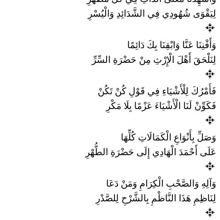
لِيَقْوَى شُهُودِي فِي الشَّدَائِدِ وَالْيُسْرِ
وَأَفْنِنَا عَنَّا وَابْقِنَا بِكَ دَائِمًا
لِنَلْحَقَ أَهْلَ الْإِرْثِ مِنْ حَضْرَةِ السِّرِّ
فَأَمْرُكَ لِلْأَشْيَاءِ فِي قَوْلِ كُنْ تَكُنْ
فَكَوِّنْ لَنَا الْأَشْيَاءَ عَزْمًا بِلَا مَكْرِ
وَصَلِّ بِأَنْوَاعِ الْكَمَالَاتِ كُلِّهَا
عَلَى أَحْمَدَ الْهَادِي إِلَى حَضْرَةِ الطُّهْرِ
وَآلِهِ وَالصَّحْبِ الْكِرَامِ وَمَنْ دَعَا
لِنَاظِمِ هَذَا النَّاظْمِ بِالشَّرْحِ لِلصَّدْرِ