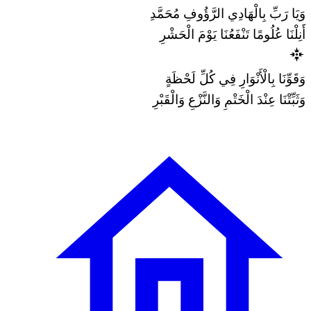
وَيَا رَبِّ بِالْهَادِي الرَّؤُوفِ مُحَمَّدِ
أَنِلْنَا عُلُومًا تَنْفَعُنَا يَوْمَ الْحَشْرِ
وَقَوِّنَا بِالْأَنْوَارِ فِي كُلِّ لَحْظَةٍ
وَثَبِّتْنَا عِنْدَ الْخَتْمِ وَالنَّزْعِ وَالْقَبْرِ