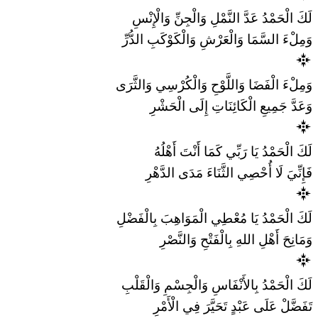
لَكَ الْحَمْدُ عَدَّ النَّمْلِ وَالْجِنِّ وَالْإِنْسِ
وَمِلْءَ السَّمَا وَالْعَرْشِ وَالْكَوْكَبِ الدُّرِّ
وَمِلْءَ الْفَضَا وَاللَّوْحِ وَالْكُرْسِي وَالثَّرَى
وَعَدَّ جَمِيعِ الْكَائِنَاتِ إِلَى الْحَشْرِ
لَكَ الْحَمْدُ يَا رَبِّي كَمَا أَنْتَ أَهْلُهُ
فَإِنِّيَ لَا أُحْصِي الثَّنَاءَ مَدَى الدَّهْرِ
لَكَ الْحَمْدُ يَا مُعْطِي الْمَوَاهِبَ بِالْفَضْلِ
وَمَانِحَ أَهْلِ اللهِ بِالْفَتْحِ وَالنَّصْرِ
لَكَ الْحَمْدُ بِالأَنْفَاسِ وَالْجِسْمِ وَالْقَلْبِ
تَفَضَّلْ عَلَى عَبْدٍ تَحَيَّرَ فِي الْأَمْرِ