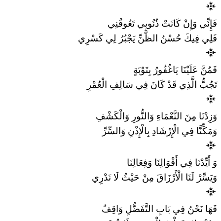
فَإِنِّي وَإِنْ كَانَتْ ذُنُوبِي تَعُوقُنِي
فَلِي فِيكَ حُسْنُ الظَّنِّ يَجْبُرُ لِي كَسْرِي
فَمُنَّ عَلَيْنَا يَاغُفُورُ بِتَوْبَةٍ
تَجُبُّ الَّذِي قَدْ كَانَ فِي سَالِفِ الْعُمْرِ
وَزِدْنَا مِنَ النَّعْمَاءِ وَالنُّورِ وَالْكَشْفِ
وَمَكِّنَّا فِي الْإِرْشَادِ بِالْإِذْنِ وَالسِّرِّ
وَ أَيِّدْنَا فِي أَقْوَالِنَا وَفِعَالِنَا
وَيَسِّرْ لَنَا الْأَرْزَاقَ مِنْ حَيْثُ لَا نَدْرِي
فَهَا نَحْنُ فِي بَابِ التَّفَضُّلِ وَاقِفٌ