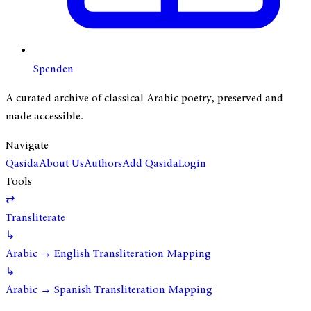
Spenden
A curated archive of classical Arabic poetry, preserved and
made accessible.
Navigate
Qasida
About Us
Authors
Add Qasida
Login
Tools
⇄
Transliterate
↳
Arabic → English Transliteration Mapping
↳
Arabic → Spanish Transliteration Mapping