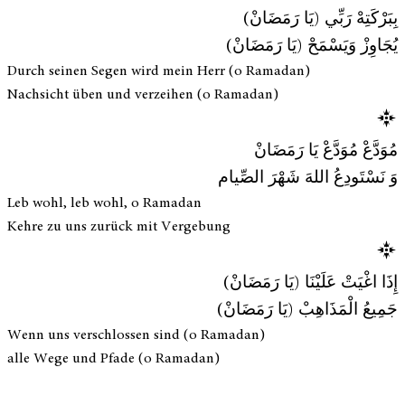
بِبَرْكَتِهْ رَبِّي (يَا رَمَضَانْ)
يُجَاوِزْ وَيَسْمَحْ (يَا رَمَضَانْ)
Durch seinen Segen wird mein Herr (o Ramadan)
Nachsicht üben und verzeihen (o Ramadan)
مُوَدَّعْ مُوَدَّعْ يَا رَمَضَانْ
وَ نَسْتَودِعُ اللهَ شَهْرَ الصِّيام
Leb wohl, leb wohl, o Ramadan
Kehre zu uns zurück mit Vergebung
إِذَا اغْيَتْ عَلَيْنَا (يَا رَمَضَانْ)
جَمِيعُ الْمَذَاهِبْ (يَا رَمَضَانْ)
Wenn uns verschlossen sind (o Ramadan)
alle Wege und Pfade (o Ramadan)