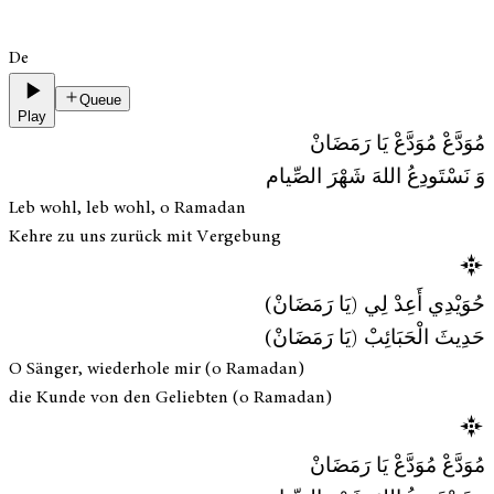
De
Queue
Play
مُوَدَّعْ مُوَدَّعْ يَا رَمَضَانْ
وَ نَسْتَودِعُ اللهَ شَهْرَ الصِّيام
Leb wohl, leb wohl, o Ramadan
Kehre zu uns zurück mit Vergebung
حُوَيْدِي أَعِدْ لِي (يَا رَمَضَانْ)
حَدِيثَ الْحَبَائِبْ (يَا رَمَضَانْ)
O Sänger, wiederhole mir (o Ramadan)
die Kunde von den Geliebten (o Ramadan)
مُوَدَّعْ مُوَدَّعْ يَا رَمَضَانْ