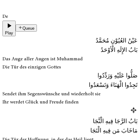
De
Queue
Play
عَيْنُ العُيُوْنِ مُحَمَّدُ
بَابُ الإِلَهِ الْأوْحَدُ
Das Auge aller Augen ist Muhammad
Die Tür des einzigen Gottes
صَلُّوا عَلَيْهِ وَرَدِّدُوا
تَجِدُوا الْهَنَاءَ وَتَسْعَدُوا
Sendet ihm Segenswünsche und wiederholt sie
Ihr werdet Glück und Freude finden
بَابُ الرَّجَا فِيهِ الْنَّجَا
مَاخَابَ مَن فِيهِ الْتَجَا
Die Tür der Hoffnung, in der das Heil liegt