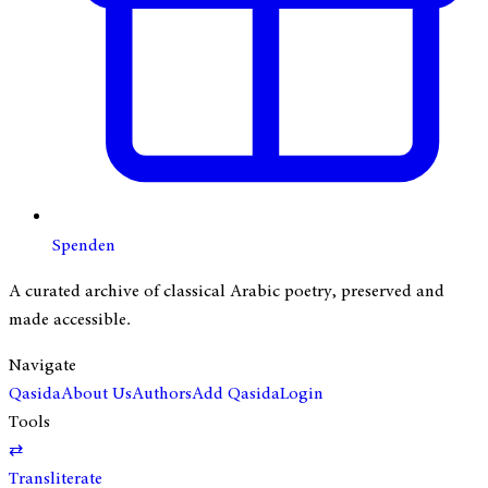
Spenden
A curated archive of classical Arabic poetry, preserved and
made accessible.
Navigate
Qasida
About Us
Authors
Add Qasida
Login
Tools
⇄
Transliterate