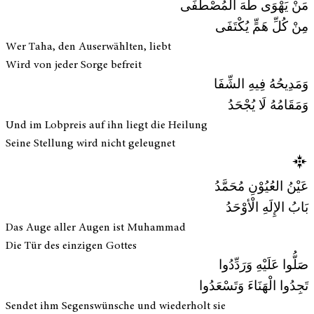
مَنْ يَهْوَى طَهَ الْمُصْطَفَى
مِنْ كُلِّ هَمٍّ يُكْتَفَى
Wer Taha, den Auserwählten, liebt
Wird von jeder Sorge befreit
وَمَدِيحُهُ فِيهِ الشِّفَا
وَمَقَامُهُ لَا يُجْحَدُ
Und im Lobpreis auf ihn liegt die Heilung
Seine Stellung wird nicht geleugnet
عَيْنُ العُيُوْنِ مُحَمَّدُ
بَابُ الإِلَهِ الْأوْحَدُ
Das Auge aller Augen ist Muhammad
Die Tür des einzigen Gottes
صَلُّوا عَلَيْهِ وَرَدِّدُوا
تَجِدُوا الْهَنَاءَ وَتَسْعَدُوا
Sendet ihm Segenswünsche und wiederholt sie