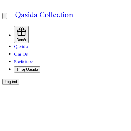
Qasida Collection
Donér
Qasida
Om Os
Forfattere
Tilføj Qasida
Log ind