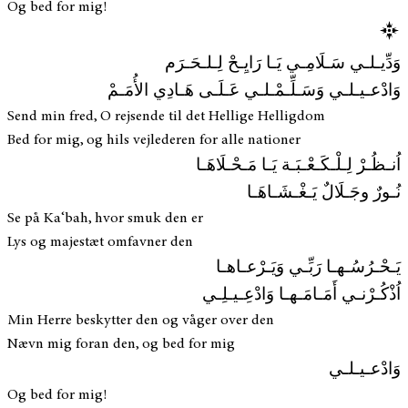
Og bed for mig!
وَدِّيـلـي سَـلَامِـي يَـا رَايِـحْ لِـلـحَـرَم
وَادْعـيـلـي وَسَـلِّـمْـلـي عَـلَـى هَـادِي الأُمَـمْ
Send min fred, O rejsende til det Hellige Helligdom
Bed for mig, og hils vejlederen for alle nationer
اُنـظُـرْ لِـلْـكَـعْـبَـة يَـا مَـحْـلَاهَـا
نُـورٌ وجَـلَالٌ يَـغْـشَـاهَـا
Se på Ka‘bah, hvor smuk den er
Lys og majestæt omfavner den
يَـحْـرُسُـهـا رَبِّـي وَيَـرْعـاهـا
اُذْكُـرْنـي أَمَـامَـهـا وَادْعِـيـلِـي
Min Herre beskytter den og våger over den
Nævn mig foran den, og bed for mig
وَادْعـيـلـي
Og bed for mig!