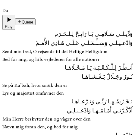
Da
Queue
Play
وَدِّيـلـي سَـلَامِـي يَـا رَايِـحْ لِـلـحَـرَم
وَادْعـيـلـي وَسَـلِّـمْـلـي عَـلَـى هَـادِي الأُمَـمْ
Send min fred, O rejsende til det Hellige Helligdom
Bed for mig, og hils vejlederen for alle nationer
اُنـظُـرْ لِـلْـكَـعْـبَـة يَـا مَـحْـلَاهَـا
نُـورٌ وجَـلَالٌ يَـغْـشَـاهَـا
Se på Ka‘bah, hvor smuk den er
Lys og majestæt omfavner den
يَـحْـرُسُـهـا رَبِّـي وَيَـرْعـاهـا
اُذْكُـرْنـي أَمَـامَـهـا وَادْعِـيـلِـي
Min Herre beskytter den og våger over den
Nævn mig foran den, og bed for mig