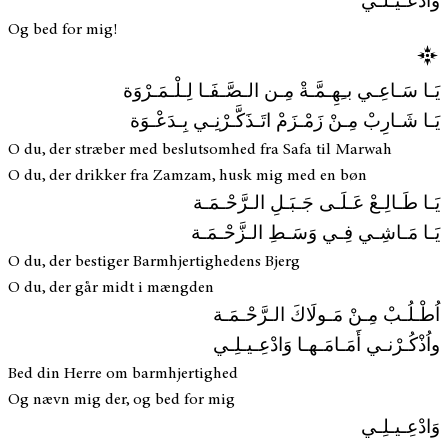
وَادْعـيـلـي
Og bed for mig!
يَـا سَـاعِـي بـِهِـمَّـةْ مِـن الـصَّـفَـا لِـلْـمَـرْوَة
يَـا شَـارِبْ مِـنْ زَمْـزَمْ اتَـذَكَّـرْنِـي بِـدَعْـوَة
O du, der stræber med beslutsomhed fra Safa til Marwah
O du, der drikker fra Zamzam, husk mig med en bøn
يَـا طَـالِـعْ عَـلَـى جَـبَـلِ الـرَّحْـمَـة
يَـا مَـاشِـي فِـي وَسَـطِ الـزَّحْـمَـة
O du, der bestiger Barmhjertighedens Bjerg
O du, der går midt i mængden
اُطْـلُـبْ مِـنْ مَـولَاكَ الـرَّحْـمَـة
واُذْكُـرْنـي أَمَـامَـهـا وَادْعِـيـلِـي
Bed din Herre om barmhjertighed
Og nævn mig der, og bed for mig
وَادْعِـيـلِـي