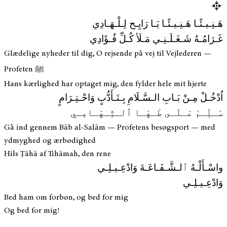
هَـنِـيـئًـا هَـنِـيـئًـا يَـا رَايِـح لِـلْـهَـادِي
غَـرَامُـهُ شَـغَـلَـنِـي مَـلَأ كُـلِّ فُـؤَادِي
Glædelige nyheder til dig, O rejsende på vej til Vejlederen —
Profeten ﷺ
Hans kærlighed har optaget mig, den fylder hele mit hjerte
اُدْخُـلْ مِـنْ بَـابِ الـسَّـلَامِ بِـتَـأَدُّبٍ وَاحْـتِـرَامٍ
سَـلِّـمْ عَـلَـى طٰـهَـا ٱلـتِّـهَـامِـي
Gå ind gennem Bāb al-Salām — Profetens besøgsport — med
ydmyghed og ærbødighed
Hils Ṭāhā af Tihāmah, den rene
واسْـأَلْـهُ ٱلـشَّـفَـاعَـةَ وَادْعِـيـلِـي
وَادْعِـيـلِـي
Bed ham om forbøn, og bed for mig
Og bed for mig!