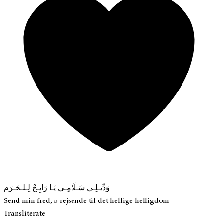
وَدِّيـلِـي سَـلَامِـي يَـا رَايِـحْ لِـلـحَـرَم
Send min fred, o rejsende til det hellige helligdom
Transliterate