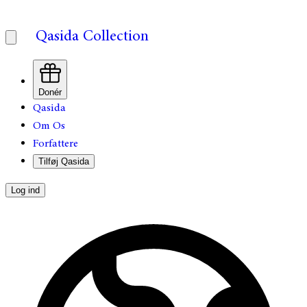
Qasida Collection
Donér
Qasida
Om Os
Forfattere
Tilføj Qasida
Log ind