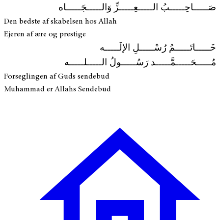
صَـــــاحِـــــبُ الـــــعِـــــزِّ وَالـــــجَـــــاه
Den bedste af skabelsen hos Allah
Ejeren af ære og prestige
خَـــــاتَـــــمُ رُسْـــــلِ الإلَـــــه
مُـــــحَـــــمَّـــــد رَسُـــــولُ الـــــلـــــه
Forseglingen af Guds sendebud
Muhammad er Allahs Sendebud