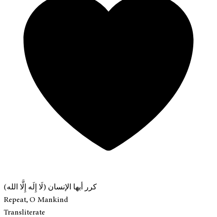
كرر أيها الإنسان (لَا إِلَه إِلَّا الله)
Repeat, O Mankind
Transliterate