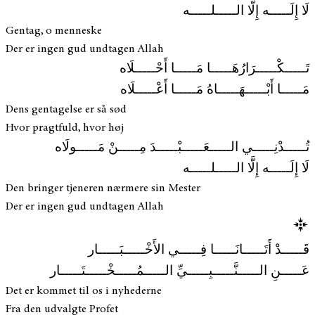
لَا إِلَـــــه إِلَّا الـــــلـــــه
Gentag, o menneske
Der er ingen gud undtagen Allah
تَـــــكْـــــرَارُهَـــــا مَـــــا أَحْـــــلَاه
مَـــــا أَبْـــــهَـــــاهُ مَـــــا أَعْـــــلَاه
Dens gentagelse er så sød
Hvor pragtfuld, hvor høj
تُـــــدْنِـــــي الـــــعَـــــبْـــــدَ مِـــــنْ مَـــــولَاه
لَا إِلَـــــه إِلَّا الـــــلـــــه
Den bringer tjeneren nærmere sin Mester
Der er ingen gud undtagen Allah
قَـــــدْ أَتَـــــانَـــــا فِـــــي الأَخْـــــبَـــــار
عَـــــنِ الـــــنَّـــــبِـــــيِّ الـــــمُـــــخْـــــتَـــــار
Det er kommet til os i nyhederne
Fra den udvalgte Profet