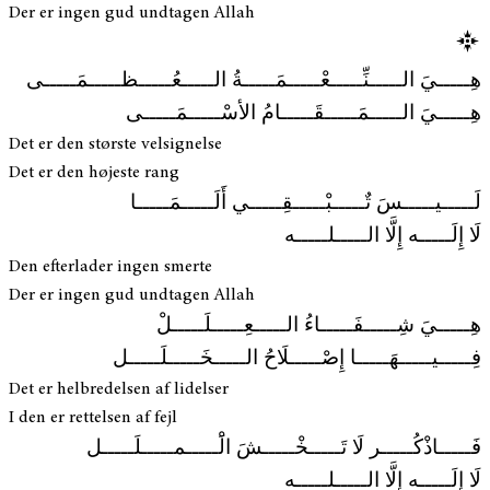
Der er ingen gud undtagen Allah
هِـــــيَ الـــــنِّـــــعْـــــمَـــــةُ الـــــعُـــــظـــــمَـــــى
هِـــــيَ الـــــمَـــــقَـــــامُ الأسْـــــمَـــــى
Det er den største velsignelse
Det er den højeste rang
لَـــــيـــــسَ تٌـــــبْـــــقِـــــي أَلَـــــمَـــــا
لَا إِلَـــــه إِلَّا الـــــلـــــه
Den efterlader ingen smerte
Der er ingen gud undtagen Allah
هِـــــيَ شِـــــفَـــــاءُ الـــــعِـــــلَـــــلْ
فِـــــيـــــهَـــــا إِصْـــــلَاحُ الـــــخَـــــلَـــــل
Det er helbredelsen af lidelser
I den er rettelsen af fejl
فَـــــاذْكُـــــر لَا تَـــــخْـــــشَ الَْـــــمـــــلَـــــل
لَا إِلَـــــه إِلَّا الـــــلـــــه