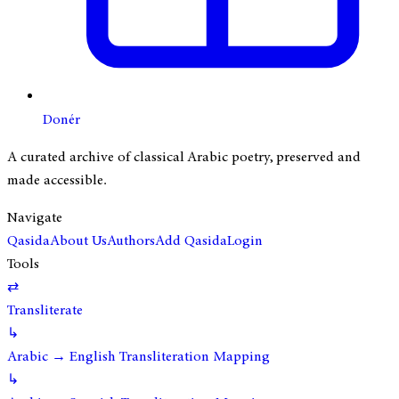
Donér
A curated archive of classical Arabic poetry, preserved and
made accessible.
Navigate
Qasida
About Us
Authors
Add Qasida
Login
Tools
⇄
Transliterate
↳
Arabic → English Transliteration Mapping
↳