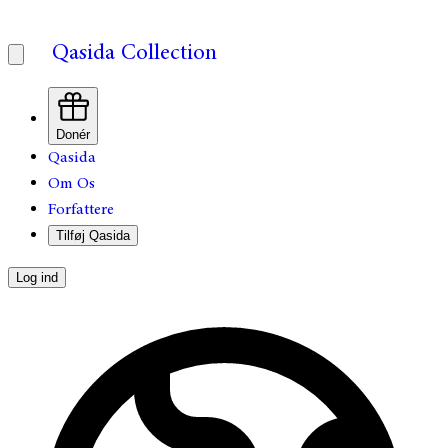
Qasida Collection
Donér
Qasida
Om Os
Forfattere
Tilføj Qasida
Log ind