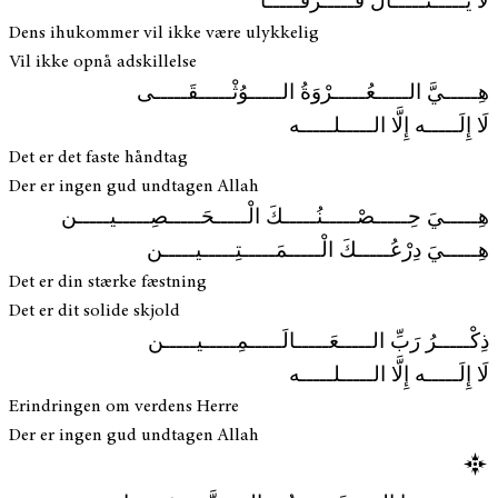
لا يَـــــنَـــــالُ فَـــــرَقَـــــا
Dens ihukommer vil ikke være ulykkelig
Vil ikke opnå adskillelse
هِـــــيَّ الـــــعُـــــرْوَةُ الـــــوُثْـــــقَـــــى
لَا إِلَـــــه إِلَّا الـــــلـــــه
Det er det faste håndtag
Der er ingen gud undtagen Allah
هِـــــيَ حِـــــصْـــــنُـــــكَ الْـــــحَـــــصِـــــيـــــن
هِـــــيَ دِرْعُـــــكَ الْـــــمَـــــتِـــــيـــــن
Det er din stærke fæstning
Det er dit solide skjold
ذِكْـــــرُ رَبِّ الـــــعَـــــالَـــــمِـــــيـــــن
لَا إِلَـــــه إِلَّا الـــــلـــــه
Erindringen om verdens Herre
Der er ingen gud undtagen Allah