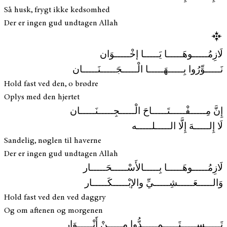
Så husk, frygt ikke kedsomhed
Der er ingen gud undtagen Allah
لَازِمُـــــوهَـــــا يَـــــا إخْـــــوَان
نَـــــوِّرُوا بِـــــهَـــــا الْـــــجَـــــنَـــــان
Hold fast ved den, o brødre
Oplys med den hjertet
إِنَّ مِـــــفْـــــتَـــــاحَ الْـــــجِـــــنَـــــان
لَا إِلـــــهَ إِلَّا الـــــلـــــه
Sandelig, nøglen til haverne
Der er ingen gud undtagen Allah
لَازِمُـــــوهَـــــا بِـــــالأَسْـــــحَـــــار
وَالـــــعَـــــشِـــــيِّ والإبْـــــكَـــــار
Hold fast ved den ved daggry
Og om aftenen og morgenen
تَـــــســـــتَـــــمِـــــدُّوا مِـــــنْ أَنْـــــوَار