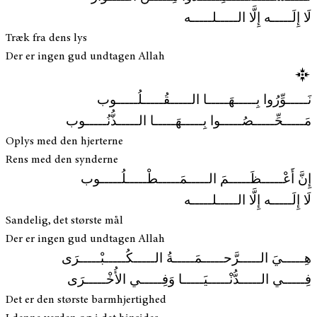
لَا إِلَـــــه إِلَّا الـــــلـــــه
Træk fra dens lys
Der er ingen gud undtagen Allah
نَـــــوِّرُوا بِـــــهَـــــا الـــــقُـــــلُـــــوب
مَـــــحِّـــــصُـــــوا بِـــــهَـــــا الـــــذُّنُـــــوب
Oplys med den hjerterne
Rens med den synderne
إِنَّ أَعْـــــظَـــــمَ الـــــمَـــــطْـــــلُـــــوب
لَا إِلَـــــه إِلَّا الـــــلـــــه
Sandelig, det største mål
Der er ingen gud undtagen Allah
هِـــــيَ الـــــرَّحـــــمَـــــةُ الـــــكُـــــبْـــــرَى
فِـــــي الـــــدُّنْـــــيَـــــا وَفِـــــي الأُخْـــــرَى
Det er den største barmhjertighed