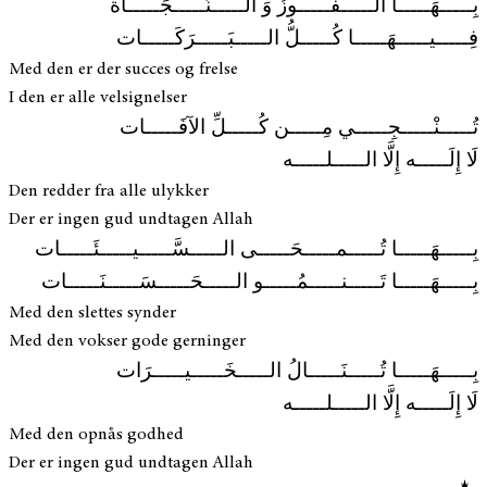
بِـــــهَـــــا الـــــفَـــــوزُ وَ الـــــنَّـــــجَـــــاة
فِـــــيـــــهَـــــا كُـــــلُّ الـــــبَـــــرَكَـــــات
Med den er der succes og frelse
I den er alle velsignelser
تُـــــنْـــــجِـــــي مِـــــن كُـــــلِّ الآفَـــــات
لَا إِلَـــــه إِلَّا الـــــلـــــه
Den redder fra alle ulykker
Der er ingen gud undtagen Allah
بِـــــهَـــــا تُـــــمـــــحَـــــى الـــــسَّـــــيـــــئَـــــات
بِـــــهَـــــا تَـــــنـــــمُـــــو الـــــحَـــــسَـــــنَـــــات
Med den slettes synder
Med den vokser gode gerninger
بِـــــهَـــــا تُـــــنَـــــالُ الـــــخَـــــيـــــرَات
لَا إِلَـــــه إِلَّا الـــــلـــــه
Med den opnås godhed
Der er ingen gud undtagen Allah