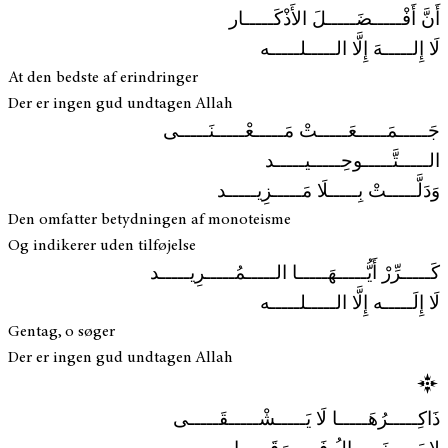
أَنَّ أَفْـــــضَـــــلَ الأَذْكَـــــار
لَا إِلـــــهَ إِلَّا الـــــلـــــه
At den bedste af erindringer
Der er ingen gud undtagen Allah
جَـــــمَـــــعَـــــتْ مَـــــعْـــــنَـــــى
الـــــتَّـــــوحِـــــيـــــد
وَدَلَّـــــتْ بِـــــلَا مَـــــزِيـــــد
Den omfatter betydningen af monoteisme
Og indikerer uden tilføjelse
كَـــــرِّرْ أَيُّـــــهَـــــا الـــــمُـــــرِيـــــد
لَا إِلَـــــه إِلَّا الـــــلـــــه
Gentag, o søger
Der er ingen gud undtagen Allah
ذَاكِـــــرُهَـــــا لَا يَـــــشْـــــقَـــــى