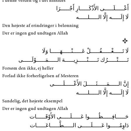
I denne verden og i det hinsides
أَعْـــــلَـــــى الأَذْكَـــــارِ أَجْـــــرَا
لَا إِلَـــــه إِلَّا الـــــلـــــه
Den højeste af erindringer i belønning
Der er ingen gud undtagen Allah
لَا تَـــــغْـــــفُـــــلْ عَـــــنْـــــهَـــــا وَلَا
تَـــــتْـــــرُك تَـــــنْـــــزِيـــــهَ الـــــمَـــــوْلَـــــى
Forsøm den ikke, ej heller
Forlad ikke forherligelsen af Mesteren
إِنَّ الـــــمَـــــثَـــــلَ الأَعْـــــلَـــــى
لَا إِلَـــــه إِلَّا الـــــلـــــه
Sandelig, det højeste eksempel
Der er ingen gud undtagen Allah
حَـــــافِـــــظُـــــوا عَـــــلَـــــى الأَوْقَـــــات
دَاوِمُـــــوا عَـــــلَـــــى الـــــطَّـــــاعَـــــات