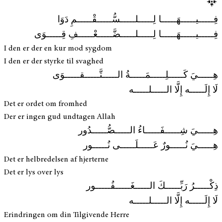
فِـــــيـــــهَـــــا لِـــــلـــــسُّـــــقْـــــمِ دَوَا
فِـــــيـــــهَـــــا لِـــــلـــــضَّـــــعْـــــفِ قِـــــوَى
I den er der en kur mod sygdom
I den er der styrke til svaghed
هِـــــيَ كَـــــلِـــــمَـــــةُ الـــــتَّـــــقـــــوَى
لَا إِلَـــــه إِلَّا الـــــلـــــه
Det er ordet om fromhed
Der er ingen gud undtagen Allah
هِـــــيَ شِـــــفَـــــاءُ الـــــصُّـــــدُور
هِـــــيَ نُـــــورٌ عَـــــلَـــــى نُـــــور
Det er helbredelsen af hjerterne
Det er lys over lys
ذِكْـــــرُ رَبِّـــــكَ الـــــغَـــــفُـــــور
لَا إِلَـــــه إِلَّا الـــــلـــــه
Erindringen om din Tilgivende Herre