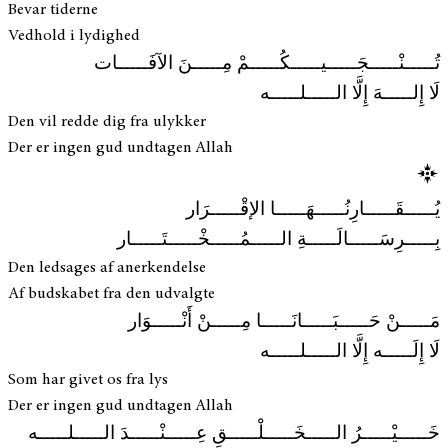
Bevar tiderne
Vedhold i lydighed
تُـــــنْـــــجَـــــيـــــكُـــــمْ مِـــــنَ الآفَـــــات
لَا إِلـــــهَ إِلَّا الـــــلـــــه
Den vil redde dig fra ulykker
Der er ingen gud undtagen Allah
يُـــــقَـــــارِنُـــــهَـــــا الإقْـــــرَار
بِـــــرِسَـــــالَـــــةِ الـــــمُـــــخْـــــتَـــــار
Den ledsages af anerkendelse
Af budskabet fra den udvalgte
مَـــــنْ حَـــــبَـــــانَـــــا مِـــــنْ أَنْـــــوَار
لَا إِلَـــــه إِلَّا الـــــلـــــه
Som har givet os fra lys
Der er ingen gud undtagen Allah
خَـــــيْـــــرُ الـــــخَـــــلْـــــقِ عِـــــنْـــــدَ الـــــلـــــه