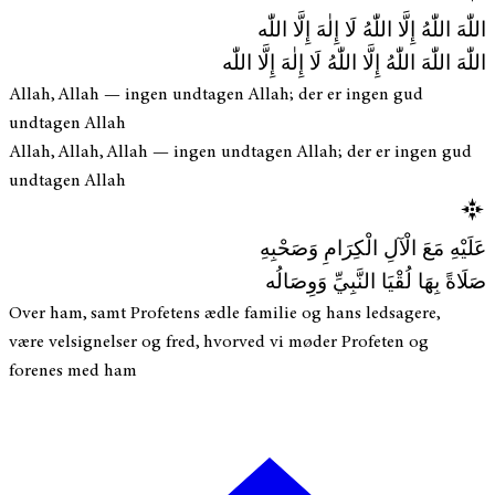
اللّٰهَ اللّٰهُ إِلَّا اللّٰهُ لَا إِلٰهَ إِلَّا اللّٰه
اللّٰهَ اللّٰهَ اللّٰهُ إِلَّا اللّٰهُ لَا إِلٰهَ إِلَّا اللّٰه
Allah, Allah — ingen undtagen Allah; der er ingen gud
undtagen Allah
Allah, Allah, Allah — ingen undtagen Allah; der er ingen gud
undtagen Allah
عَلَيْهِ مَعَ الْآلِ الْكِرَامِ وَصَحْبِهِ
صَلَاةً بِهَا لُقْيَا النَّبِيِّ وَوِصَالُه
Over ham, samt Profetens ædle familie og hans ledsagere,
være velsignelser og fred, hvorved vi møder Profeten og
forenes med ham