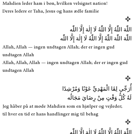
Mahdien leder ham i bøn, hvilken velsignet nation!
Deres ledere er Taha, Jesus og hans ædle familie
اللّٰهَ اللّٰهُ إِلَّا اللّٰهُ لَا إِلٰهَ إِلَّا اللّٰه
اللّٰهَ اللّٰهَ اللّٰهُ إِلَّا اللّٰهُ لَا إِلٰهَ إِلَّا اللّٰه
Allah, Allah — ingen undtagen Allah; der er ingen gud
undtagen Allah
Allah, Allah, Allah — ingen undtagen Allah; der er ingen gud
undtagen Allah
أُرَجِّي لِقَا الْمَهْدِيِّ عَوْنًا وَمُرْشِدًا
لَهُ كُلُّ وَقْتٍ مِنْ رِضَايَ مَجَالُه
Jeg håber på at møde Mahdien som en hjælper og vejleder;
til hver en tid er hans handlinger mig til behag
اللّٰهَ اللّٰهُ إِلَّا اللّٰهُ لَا إِلٰهَ إِلَّا اللّٰه