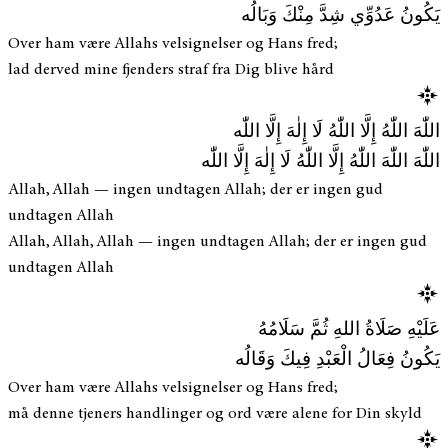
يَكُونُ عَدُوِّي شِدَّ مِنْكَ وَبَالُه
Over ham være Allahs velsignelser og Hans fred;
lad derved mine fjenders straf fra Dig blive hård
اللّٰهَ اللّٰهُ إِلَّا اللّٰهُ لَا إِلٰهَ إِلَّا اللّٰه
اللّٰهَ اللّٰهَ اللّٰهُ إِلَّا اللّٰهُ لَا إِلٰهَ إِلَّا اللّٰه
Allah, Allah — ingen undtagen Allah; der er ingen gud
undtagen Allah
Allah, Allah, Allah — ingen undtagen Allah; der er ingen gud
undtagen Allah
عَلَيْهِ صَلَاةُ اللهِ ثُمَّ سَلَامُهُ
يَكُونُ فِعَالُ الْعَبْدِ فِيكَ وَقَالُه
Over ham være Allahs velsignelser og Hans fred;
må denne tjeners handlinger og ord være alene for Din skyld