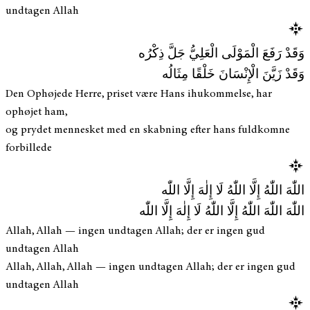
undtagen Allah
وَقَدْ رَفَعَ الْمَوْلَى الْعَلِيُّ جَلَّ ذِكْرُه
وَقَدْ زَيَّنَ الْإِنْسَانَ خَلْقًا مِثَالُه
Den Ophøjede Herre, priset være Hans ihukommelse, har
ophøjet ham,
og prydet mennesket med en skabning efter hans fuldkomne
forbillede
اللّٰهَ اللّٰهُ إِلَّا اللّٰهُ لَا إِلٰهَ إِلَّا اللّٰه
اللّٰهَ اللّٰهَ اللّٰهُ إِلَّا اللّٰهُ لَا إِلٰهَ إِلَّا اللّٰه
Allah, Allah — ingen undtagen Allah; der er ingen gud
undtagen Allah
Allah, Allah, Allah — ingen undtagen Allah; der er ingen gud
undtagen Allah