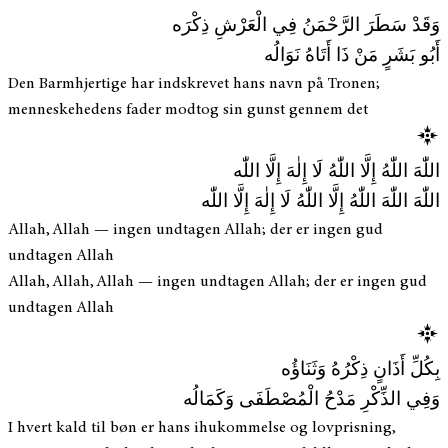
وَقَدْ سَطَرَ الرَّحْمَنُ فِي الْعَرْشِ ذِكْرَه
أَبُو بَشَرٍ مَنْ ذَا أَتَاهُ نَوَالُه
Den Barmhjertige har indskrevet hans navn på Tronen;
menneskehedens fader modtog sin gunst gennem det
اللّٰهَ اللّٰهُ إِلَّا اللّٰهُ لَا إِلٰهَ إِلَّا اللّٰه
اللّٰهَ اللّٰهَ اللّٰهُ إِلَّا اللّٰهُ لَا إِلٰهَ إِلَّا اللّٰه
Allah, Allah — ingen undtagen Allah; der er ingen gud
undtagen Allah
Allah, Allah, Allah — ingen undtagen Allah; der er ingen gud
undtagen Allah
بِكُلِّ أَذَانٍ ذِكْرُهُ وَثَنَاؤُه
وَفِي الذِّكْرِ مَدْحُ الْمُصْطَفَى وَكَمَالُه
I hvert kald til bøn er hans ihukommelse og lovprisning,