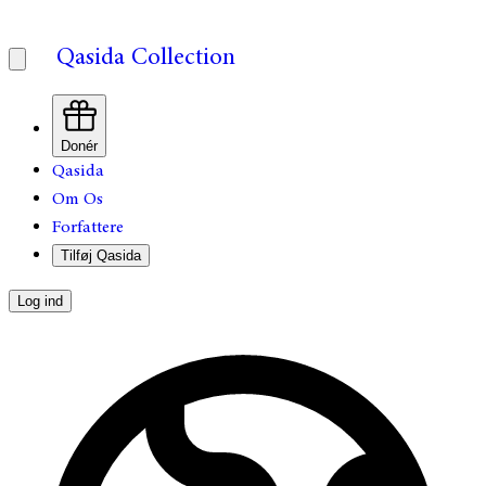
Qasida Collection
Donér
Qasida
Om Os
Forfattere
Tilføj Qasida
Log ind