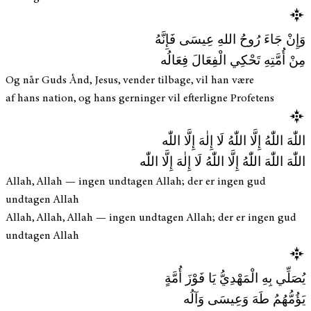
وَإِنْ جَاءَ رُوحُ اللهِ عِيسَى فَإِنَّهُ
مِنْ أُمَّتِهِ تَحْكِي الْفِعَالَ فِعَالُه
Og når Guds Ånd, Jesus, vender tilbage, vil han være
af hans nation, og hans gerninger vil efterligne Profetens
اللّٰهَ اللّٰهُ إِلَّا اللّٰهُ لَا إِلٰهَ إِلَّا اللّٰه
اللّٰهَ اللّٰهَ اللّٰهُ إِلَّا اللّٰهُ لَا إِلٰهَ إِلَّا اللّٰه
Allah, Allah — ingen undtagen Allah; der er ingen gud
undtagen Allah
Allah, Allah, Allah — ingen undtagen Allah; der er ingen gud
undtagen Allah
يُصَلِّي بِهِ الْمَهْدِيُّ يَا فَوْزَ أُمَّةٍ
يَؤُمُّهُمُ طَهَ وَعِيسَى وَآلُه