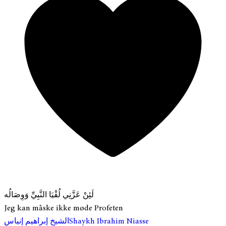
لَئِنْ عَزَّنِي لُقْيَا النَّبِيِّ وَوِصَالُه
Jeg kan måske ikke møde Profeten
الشيخ إبراهيم إنياس
Shaykh Ibrahim Niasse