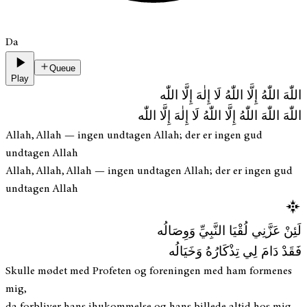
Da
Queue
Play
اللّٰهَ اللّٰهُ إِلَّا اللّٰهُ لَا إِلٰهَ إِلَّا اللّٰه
اللّٰهَ اللّٰهَ اللّٰهُ إِلَّا اللّٰهُ لَا إِلٰهَ إِلَّا اللّٰه
Allah, Allah — ingen undtagen Allah; der er ingen gud
undtagen Allah
Allah, Allah, Allah — ingen undtagen Allah; der er ingen gud
undtagen Allah
لَئِنْ عَزَّنِي لُقْيَا النَّبِيِّ وَوِصَالُه
فَقَدْ دَامَ لِي تِذْكَارُهُ وَخَيَالُه
Skulle mødet med Profeten og foreningen med ham formenes
mig,
da forbliver hans ihukommelse og hans billede altid hos mig