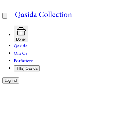
Qasida Collection
Donér
Qasida
Om Os
Forfattere
Tilføj Qasida
Log ind