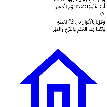
وَيَا رَبِّ بِالْهَادِي الرَّؤُوفِ مُحَمَّدِ
أَنِلْنَا عُلُومًا تَنْفَعُنَا يَوْمَ الْحَشْرِ
وَقَوِّنَا بِالْأَنْوَارِ فِي كُلِّ لَحْظَةٍ
وَثَبِّتْنَا عِنْدَ الْخَتْمِ وَالنَّزْعِ وَالْقَبْرِ