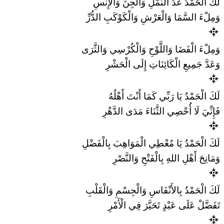
لَكَ الْحَمْدُ عَدَّ النَّمْلِ وَالْجِنِّ وَالْإِنْسِ
وَمِلْءَ السَّمَا وَالْعَرْشِ وَالْكَوْكَبِ الدُّرِّ
وَمِلْءَ الْفَضَا وَاللَّوْحِ وَالْكُرْسِي وَالثَّرَى
وَعَدَّ جَمِيعِ الْكَائِنَاتِ إِلَى الْحَشْرِ
لَكَ الْحَمْدُ يَا رَبِّي كَمَا أَنْتَ أَهْلُهُ
فَإِنِّيَ لَا أُحْصِي الثَّنَاءَ مَدَى الدَّهْرِ
لَكَ الْحَمْدُ يَا مُعْطِي الْمَوَاهِبَ بِالْفَضْلِ
وَمَانِحَ أَهْلِ اللهِ بِالْفَتْحِ وَالنَّصْرِ
لَكَ الْحَمْدُ بِالأَنْفَاسِ وَالْجِسْمِ وَالْقَلْبِ
تَفَضَّلْ عَلَى عَبْدٍ تَحَيَّرَ فِي الْأَمْرِ