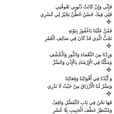
فَإِنِّي وَإِنْ كَانَتْ ذُنُوبِي تَعُوقُنِي
فَلِي فِيكَ حُسْنُ الظَّنِّ يَجْبُرُ لِي كَسْرِي
فَمُنَّ عَلَيْنَا يَاغُفُورُ بِتَوْبَةٍ
تَجُبُّ الَّذِي قَدْ كَانَ فِي سَالِفِ الْعُمْرِ
وَزِدْنَا مِنَ النَّعْمَاءِ وَالنُّورِ وَالْكَشْفِ
وَمَكِّنَّا فِي الْإِرْشَادِ بِالْإِذْنِ وَالسِّرِّ
وَ أَيِّدْنَا فِي أَقْوَالِنَا وَفِعَالِنَا
وَيَسِّرْ لَنَا الْأَرْزَاقَ مِنْ حَيْثُ لَا نَدْرِي
فَهَا نَحْنُ فِي بَابِ التَّفَضُّلِ وَاقِفٌ
وَمُنْتَظِرٌ عَطْفَ الْحَبِيبِ بِلَا عُسْرِ