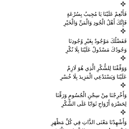
فَأَنْعِمْ عَلَيْنَا يَا مُجِيبُ بِسُرْعَةٍ
فَإِنَّكَ أَهْلُ الْجُودِ وَالْمَنِّ وَالْخَيْرِ
فَفَضْلُكَ مَوْجُودٌ بِغَيْرِ وُجُودِنَا
وَجُودُكَ مَسْدُولٌ عَلَيْنَا بِلَا نُكْرِ
وَوَفِّقْنَا لِلشُّكْرِ الَّذِي هُوَ لَازِمٌ
عَلَيْنَا وَيَسْتَدْعِي الْمَزِيدَ بِلَا خُسْرِ
وَأَخْرِجْنَا مِنْ سِجْنِ الْجُسُومِ وَرَقِّنَا
لِحَضْرَةِ أَرْوَاحِ ثَوَابًا عَلَى الشُّكْرِ
وَأَشْهِدْنَا مَعْنَى الذَّاتِ فِي كُلِّ مَظْهَرِ