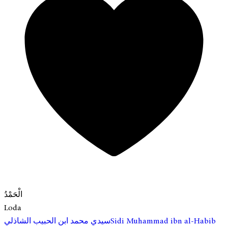
الْحَمْدُ
Loda
Sidi Muhammad ibn al-Habib
سيدي محمد ابن الحبيب الشاذلي