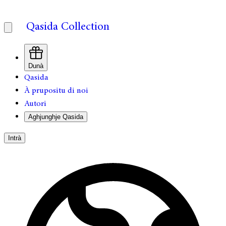
Qasida Collection
Dunà
Qasida
À prupositu di noi
Autori
Aghjunghje Qasida
Intrà