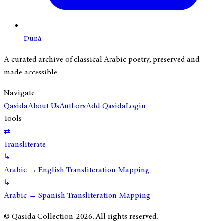
Dunà
A curated archive of classical Arabic poetry, preserved and
made accessible.
Navigate
Qasida
About Us
Authors
Add Qasida
Login
Tools
⇄
Transliterate
↳
Arabic → English Transliteration Mapping
↳
Arabic → Spanish Transliteration Mapping
© Qasida Collection.
2026
. All rights reserved.