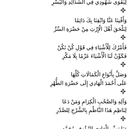
لِيَقْوَى شُهُودِي فِي الشَّدَائِدِ وَالْيُسْرِ
وَأَفْنِنَا عَنَّا وَابْقِنَا بِكَ دَائِمًا
لِنَلْحَقَ أَهْلَ الْإِرْثِ مِنْ حَضْرَةِ السِّرِّ
فَأَمْرُكَ لِلْأَشْيَاءِ فِي قَوْلِ كُنْ تَكُنْ
فَكَوِّنْ لَنَا الْأَشْيَاءَ عَزْمًا بِلَا مَكْرِ
وَصَلِّ بِأَنْوَاعِ الْكَمَالَاتِ كُلِّهَا
عَلَى أَحْمَدَ الْهَادِي إِلَى حَضْرَةِ الطُّهْرِ
وَآلِهِ وَالصَّحْبِ الْكِرَامِ وَمَنْ دَعَا
لِنَاظِمِ هَذَا النَّاظْمِ بِالشَّرْحِ لِلصَّدْرِ