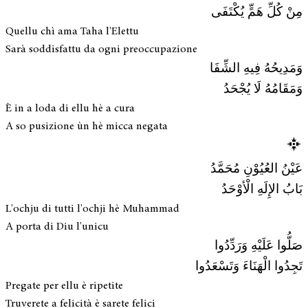
مِنْ كُلِّ هَمٍّ يُكْتَفَى
Quellu chì ama Taha l'Elettu
Sarà soddisfattu da ogni preoccupazione
وَمَدِيحُهُ فِيهِ الشِّفَا
وَمَقَامُهُ لَا يُجْحَدُ
È in a loda di ellu hè a cura
A so pusizione ùn hè micca negata
عَيْنُ العُيُوْنِ مُحَمَّدُ
بَابُ الإِلَهِ الْأوْحَدُ
L'ochju di tutti l'ochji hè Muhammad
A porta di Diu l'unicu
صَلُّوا عَلَيْهِ وَرَدِّدُوا
تَجِدُوا الْهَنَاءَ وَتَسْعَدُوا
Pregate per ellu è ripetite
Truverete a felicità è sarete felici