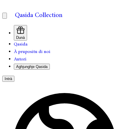
Qasida Collection
Dunà
Qasida
À prupositu di noi
Autori
Aghjunghje Qasida
Intrà