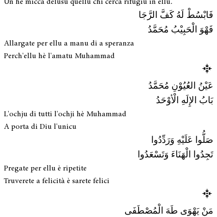
Ùn hè micca delusu quellu chì cerca rifugiu in ellu.
فَابْسُطْ لَهُ كَفَّ الرَّجَا
فَهْوَ الْحَبِيْبُ مُحَمَّدُ
Allargate per ellu a manu di a speranza
Perch'ellu hè l'amatu Muhammad
عَيْنُ العُيُوْنِ مُحَمَّدُ
بَابُ الإِلَهِ الْأوْحَدُ
L'ochju di tutti l'ochji hè Muhammad
A porta di Diu l'unicu
صَلُّوا عَلَيْهِ وَرَدِّدُوا
تَجِدُوا الْهَنَاءَ وَتَسْعَدُوا
Pregate per ellu è ripetite
Truverete a felicità è sarete felici
مَنْ يَهْوَى طَهَ الْمُصْطَفَى