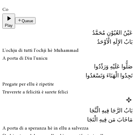
Co
Queue
Play
عَيْنُ العُيُوْنِ مُحَمَّدُ
بَابُ الإِلَهِ الْأوْحَدُ
L'ochju di tutti l'ochji hè Muhammad
A porta di Diu l'unicu
صَلُّوا عَلَيْهِ وَرَدِّدُوا
تَجِدُوا الْهَنَاءَ وَتَسْعَدُوا
Pregate per ellu è ripetite
Truverete a felicità è sarete felici
بَابُ الرَّجَا فِيهِ الْنَّجَا
مَاخَابَ مَن فِيهِ الْتَجَا
A porta di a speranza hè in ellu a salvezza