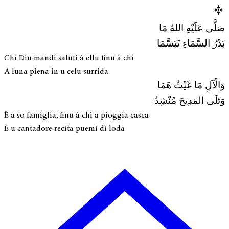
صَلَّى عَلَيْهِ اللهُ مَا
بَدْرُ السَّمَاءِ تَبَسَّمَا
Chì Diu mandi saluti à ellu finu à chì
A luna piena in u celu surrida
وَالْآلِ مَا غَيْثٌ هَمَا
وَتَلَى المَدِيحَ مُنْشِدُ
È a so famiglia, finu à chì a pioggia casca
È u cantadore recita puemi di loda