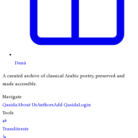
Dunà
A curated archive of classical Arabic poetry, preserved and
made accessible.
Navigate
Qasida
About Us
Authors
Add Qasida
Login
Tools
⇄
Transliterate
↳