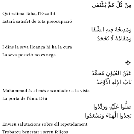
مِنْ كُلِّ هَمٍّ يُكْتَفَى
Qui estima Taha, l'Escollit
Estarà satisfet de tota preocupació
وَمَدِيحُهُ فِيهِ الشِّفَا
وَمَقَامُهُ لَا يُجْحَدُ
I dins la seva lloança hi ha la cura
La seva posició no es nega
عَيْنُ العُيُوْنِ مُحَمَّدُ
بَابُ الإِلَهِ الْأوْحَدُ
Muhammad és el més encantador a la vista
La porta de l'únic Déu
صَلُّوا عَلَيْهِ وَرَدِّدُوا
تَجِدُوا الْهَنَاءَ وَتَسْعَدُوا
Envieu salutacions sobre ell repetidament
Trobareu benestar i sereu feliços