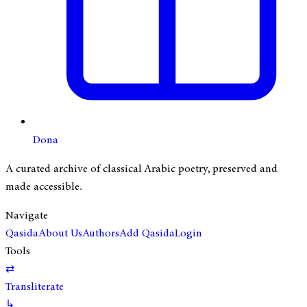
Dona
A curated archive of classical Arabic poetry, preserved and
made accessible.
Navigate
Qasida
About Us
Authors
Add Qasida
Login
Tools
⇄
Transliterate
↳