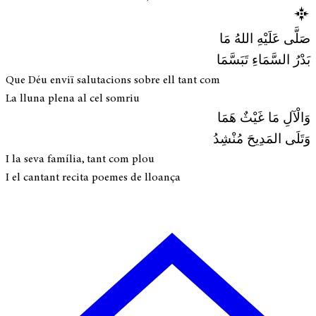
صَلَّى عَلَيْهِ اللهُ مَا
بَدْرُ السَّمَاءِ تَبَسَّمَا
Que Déu enviï salutacions sobre ell tant com
La lluna plena al cel somriu
وَالْآلِ مَا غَيْثٌ هَمَا
وَتَلَى المَدِيحَ مُنْشِدُ
I la seva família, tant com plou
I el cantant recita poemes de lloança