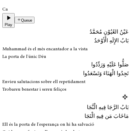
Ca
Queue
Play
عَيْنُ العُيُوْنِ مُحَمَّدُ
بَابُ الإِلَهِ الْأوْحَدُ
Muhammad és el més encantador a la vista
La porta de l'únic Déu
صَلُّوا عَلَيْهِ وَرَدِّدُوا
تَجِدُوا الْهَنَاءَ وَتَسْعَدُوا
Envieu salutacions sobre ell repetidament
Trobareu benestar i sereu feliços
بَابُ الرَّجَا فِيهِ الْنَّجَا
مَاخَابَ مَن فِيهِ الْتَجَا
Ell és la porta de l'esperança on hi ha salvació