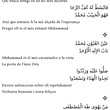
Qui busca refugi en ell no serà decebut.
فَابْسُطْ لَهُ كَفَّ الرَّجَا
فَهْوَ الْحَبِيْبُ مُحَمَّدُ
Així que esteneu-li la mà alçada de l'esperança
Perquè ell és el més estimat Muhammad
عَيْنُ العُيُوْنِ مُحَمَّدُ
بَابُ الإِلَهِ الْأوْحَدُ
Muhammad és el més encantador a la vista
La porta de l'únic Déu
صَلُّوا عَلَيْهِ وَرَدِّدُوا
تَجِدُوا الْهَنَاءَ وَتَسْعَدُوا
Envieu salutacions sobre ell repetidament
Trobareu benestar i sereu feliços
مَنْ يَهْوَى طَهَ الْمُصْطَفَى