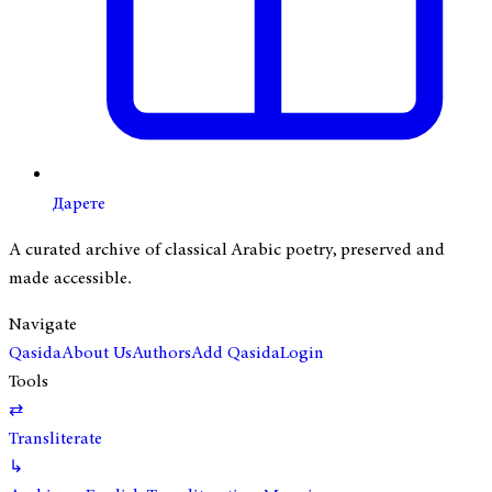
Дарете
A curated archive of classical Arabic poetry, preserved and
made accessible.
Navigate
Qasida
About Us
Authors
Add Qasida
Login
Tools
⇄
Transliterate
↳