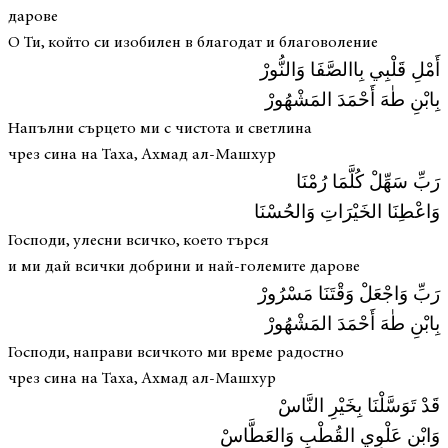
дарове
О Ти, който си изобилен в благодат и благоволение
أَمْلِ قَلْبِي بِاالصَّفَا وَالنُّورْ
بِابْنِ طٰهَ أَحْمَدَ المَشْهُورْ
Напълни сърцето ми с чистота и светлина
чрез сина на Таха, Ахмад ал-Машхур
رَبِّ سَهِّلْ كُلَّمَا رُمْنَا
وَاعْطِنَا الخَيْرَاتِ وَالحُسْنَا
Господи, улесни всичко, което търся
и ми дай всички добрини и най-големите дарове
رَبِّ وَاجْعَلْ وَقْتَنَا مَسْرُورْ
بِابْنِ طٰهَ أَحْمَدَ المَشْهُورْ
Господи, направи всичкото ми време радостно
чрез сина на Таха, Ахмад ал-Машхур
قَدْ تَوَسَّلْنَا بِخَيْرِ النَّاسْ
وَابْنِ عَلْوِي القُطْبِ وَالعَطَّاسْ