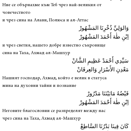
Ние се обърнахме към Теб чрез най-великия от
човечеството
и чрез сина на Алави, Полюса и ал-Аттас
وَالوَلِيِّ ذُخْرِنَا المَشْهُورْ
اِبْنِ طٰهَ أَحْمَدَ المَشْهُورْ
и чрез светия, нашето добре известно съкровище
сина на Таха, Ахмад ал-Машхур
سَيِّدِي أَحْمَدْ عَظِیمِ الشَّانْ
مَعْدِنِ الأَسْرَارِ وَالعِرفَانْ
Нашият господар, Ахмад, който е велик в статуса
мина на духовни тайни и познание
فَيْضُهُ مَابَيْنَنَا مَدْرُورْ
اِبْنِ طٰهَ أَحْمَدَ المَشْهُورْ
Неговите благословии се разпределят между нас
чрез сина на Таха, Ахмад ал-Машхур
كَانَ فِينَا بَدْرُنَا السَّاطِعْ