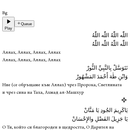
Bg
Queue
Play
اللّٰه اللّٰهُ اللّٰه اللّٰهُ
اللّٰه اللّٰهُ اللّٰه اللّٰهُ
Аллах, Аллах, Аллах, Аллах
Аллах, Аллах, Аллах, Аллах
نَتَوَسَّلْ بِالنَّبِيِّ النُّورْ
وَابْنِ طٰهَ أَحْمَدَ المَشْهُورْ
Ние (се обръщаме към Аллах) чрез Пророка, Светлината
и чрез сина на Таха, Ахмад ал-Машхур
يَاكَرِيمَ الجُودِ يَا مَنَّانْ
يَا جَزِيلَ الفَضْلِ والإِحْسَانْ
О Ти, който си благороден в щедростта, О Дарител на