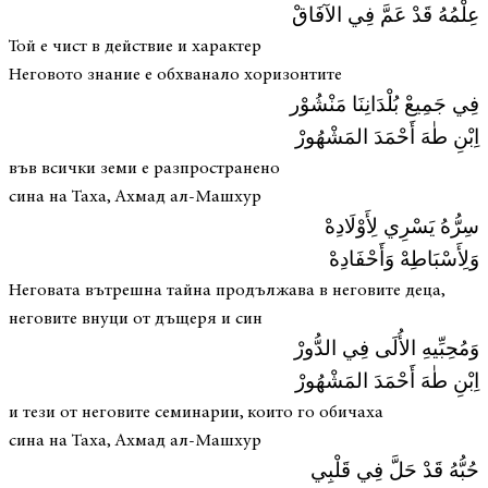
عِلْمُهُ قَدْ عَمَّ فِي الآفَاقْ
Той е чист в действие и характер
Неговото знание е обхванало хоризонтите
فِي جَمِيعْ بُلْدَانِنَا مَنْشُوْر
اِبْنِ طٰهَ أَحْمَدَ المَشْهُورْ
във всички земи е разпространено
сина на Таха, Ахмад ал-Машхур
سِرُّهُ يَسْرِي لِأَوْلَادِهْ
وَلِأَسْبَاطِهْ وَأَحْفَادِهْ
Неговата вътрешна тайна продължава в неговите деца,
неговите внуци от дъщеря и син
وَمُحِبِّيهِ الأُلَى فِي الدُّورْ
اِبْنِ طٰهَ أَحْمَدَ المَشْهُورْ
и тези от неговите семинарии, които го обичаха
сина на Таха, Ахмад ал-Машхур
حُبُّهُ قَدْ حَلَّ فِي قَلْبِي