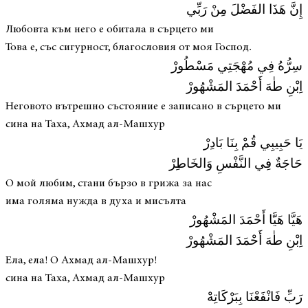
إِنَّ هَذَا الفَضْلَ مِنْ رَبِّي
Любовта към него е обитала в сърцето ми
Това е, със сигурност, благословия от моя Господ.
سِرُّهُ فِي مُهْجَتِي مَسْطُورْ
اِبْنِ طٰهَ أَحْمَدَ المَشْهُورْ
Неговото вътрешно състояние е записано в сърцето ми
сина на Таха, Ахмад ал-Машхур
يَا حَبِيبِي قُمْ بِنَا بَادِرْ
حَاجَةٌ فِي النَّفْسِ وَالخَاطِرْ
О мой любим, стани бързо в грижа за нас
има голяма нужда в духа и мисълта
هَيَّا هَيَّا أَحْمَدَ المَشْهُورْ
اِبْنِ طٰهَ أَحْمَدَ المَشْهُورْ
Ела, ела! О Ахмад ал-Машхур!
сина на Таха, Ахмад ал-Машхур
رَبِّ فَانْفَعْنَا بِبَرْكَاتِهْ