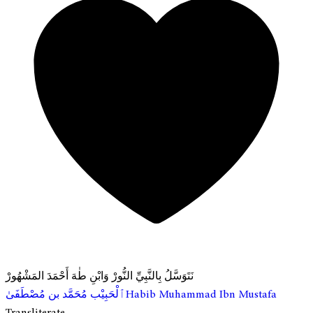
نَتَوَسَّلُ بِالنَّبِيِّ النُّورْ وَابْنِ طٰهَ أَحْمَدَ المَشْهُورْ
ٱلْحَبِيْب مُحَمَّد بن مُصْطَفَىٰ
Habib Muhammad Ibn Mustafa
Transliterate