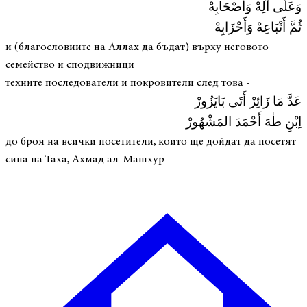
وَعَلَى آلِهْ وَأَصْحَابِهْ
ثُمَّ أَتْبَاعِهْ وَأَحْزَابِهْ
и (благословиите на Аллах да бъдат) върху неговото
семейство и сподвижници
техните последователи и покровители след това -
عَدَّ مَا زَائِرْ أَتَى بَايَزُورْ
اِبْنِ طٰهَ أَحْمَدَ المَشْهُورْ
до броя на всички посетители, които ще дойдат да посетят
сина на Таха, Ахмад ал-Машхур