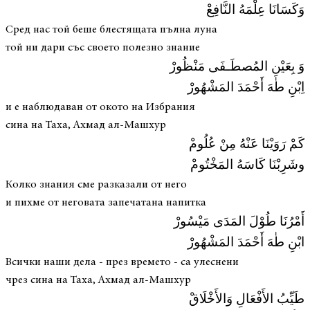
وَكَسَانَا عِلْمَهُ النَّافِعْ
Сред нас той беше блестящата пълна луна
той ни дари със своето полезно знание
وَ بِعَيْنِ المُصطَـفَى مَنْظُورْ
اِبْنِ طٰهَ أَحْمَدَ المَشْهُورْ
и е наблюдаван от окото на Избрания
сина на Таха, Ахмад ал-Машхур
كَمْ رَوَيْنَا عَنْهُ مِنْ عُلُومْ
وشَرِبْنَا كَاسَهُ المَخْتُومْ
Колко знания сме разказали от него
и пихме от неговата запечатана напитка
أَمْرُنَا طُوْلَ المَدَى مَيْسُورْ
ابْنِ طٰهَ أَحْمَدَ المَشْهُورْ
Всички наши дела - през времето - са улеснени
чрез сина на Таха, Ахмад ал-Машхур
طَيِّبُ الأَفْعَالِ وَالأَخْلَاقْ