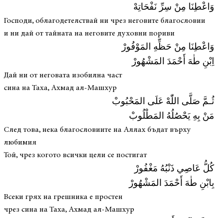
وَاعْطِنَا مِنْ سِرِّ نَفْحَاتِهْ
Господи, облагодетелствай ни чрез неговите благословии
и ни дай от тайната на неговите духовни пориви
وَاعْطِنَا مِنْ حَظِّهِ المَوْفُورْ
اِبْنِ طٰهَ أَحْمَدَ المَشْهُورْ
Дай ни от неговата изобилна част
сина на Таха, Ахмад ал-Машхур
ثُـمَّ صَلَّى اللّٰهْ عَلَى المَحْبُوبْ
مَنْ بِهِ يَحْصُلُهُ المَطْلُوبْ
След това, нека благословиите на Аллах бъдат върху
любимия
Той, чрез когото всички цели се постигат
كُلُّ عَاصِي ذَنْبُهُ مَغْفُورْ
بِابْنِ طٰهَ أَحْمَدَ المَشْهُورْ
Всеки грях на грешника е простен
чрез сина на Таха, Ахмад ал-Машхур