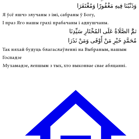
وَذَنْبُنَا فِيهِ مَغْفُورًا وَمُغْتَفَرَا
Я ўсё яшчэ злучаны з імі, сабраны ў Богу,
І праз Яго нашы грахі прабачаны і адпушчаны.
ثمَُّ الصَّلَاةُ عَلَى المُخْتَارِ سَيِّدِنَا
مُحَمَّدٍ خَيْرِ مَنْ أَوْفَى وَمَنْ نَذَرَا
Так няхай будуць благаслаўленні на Выбраным, нашым
Госпадзе
Мухамадзе, лепшым з тых, хто выконвае свае абяцанні.