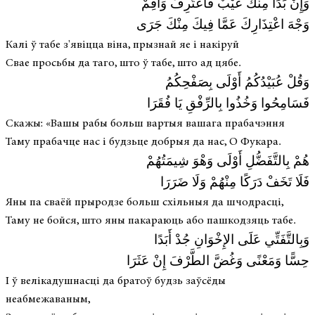
وَإِنْ بَدَا مِنْكَ عَيْبٌ فَاعْتَرِفْ وَأَقِمْ
وَجْهَ اعْتِذَارِكَ عَمَّا فِيكَ مِنْكَ جَرَى
Калі ў табе з'явіцца віна, прызнай яе і накіруй
Свае просьбы да таго, што ў табе, што ад цябе.
وَقُلْ عُبَيْدُكُمُ أَوْلَى بِصَفْحِكُمُ
فَسَامِحُوا وَخُذُوا بِالرِّفْقِ يَا فُقَرَا
Скажы: «Вашы рабы больш вартыя вашага прабачэння
Таму прабачце нас і будзьце добрыя да нас, О Фукара.
هُمْ بِالتَّفَضُّلِ أَوْلَى وَهْوَ شِيمَتُهُمْ
فَلَا تَخَفْ دَرَكًا مِنْهُمْ وَلَا ضَرَرَا
Яны па сваёй прыродзе больш схільныя да шчодрасці,
Таму не бойся, што яны пакараюць або пашкодзяць табе.
وَبِالتَّفَتِّي عَلَى الإِخْوَانِ جُدْ أَبَدًا
حِسًّا وَمَعْنًى وَغُضَّ الطَّرْفَ إِنْ عَثَرَا
І ў велікадушнасці да братоў будзь заўсёды
неабмежаваным,