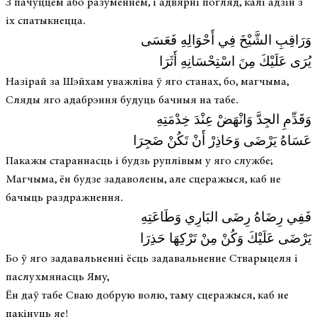
З пачуццём або разуменнем, і адвярні погляд, калі адзін з
іх спатыкнецца.
وَرَاقِبِ الشَّيْخَ فِي أَحْوَالِهِ فَعَسَى
يُرَى عَلَيْكَ مِنَ اسْتِحْسَانِهِ أَثَرَا
Назірай за Шэйхам уважліва ў яго станах, бо, магчыма,
Сляды яго адабрэння будуць бачныя на табе.
وَقَدِّمِ الجِدَّ وَانْهَضْ عِنْدَ خِدْمَتِهِ
عَسَاهُ يَرْضَى وَحَاذِرْ أَنْ تَكُنْ ضَجِرَا
Пакажы стараннасць і будзь руплівым у яго службе;
Магчыма, ён будзе задаволены, але сцеражыся, каб не
бачыць раздражнення.
فَفِي رِضَاهُ رِضَى البَارِي وَطَاعَتِهِ
يَرْضَى عَلَيْكَ وَكُنْ مِنْ تَرْكِهَا حَذِرَا
Бо ў яго задавальненні ёсць задавальненне Стварыцеля і
паслухмянасць Яму,
Ён даў табе Сваю добрую волю, таму сцеражыся, каб не
пакінуць яе!