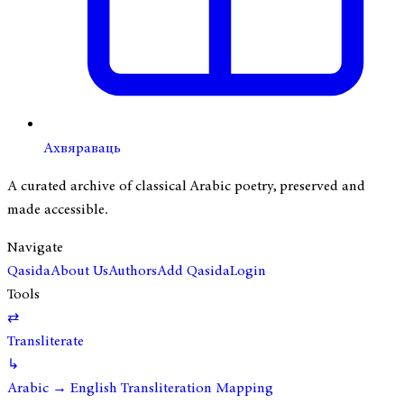
Ахвяраваць
A curated archive of classical Arabic poetry, preserved and
made accessible.
Navigate
Qasida
About Us
Authors
Add Qasida
Login
Tools
⇄
Transliterate
↳
Arabic → English Transliteration Mapping