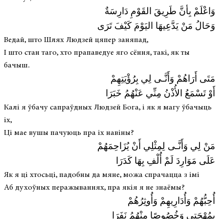
وَاعْلَمْ بِأنَّ طَرِيقَ القَوْمِ دَارِسَةٌ
وَحَالُ مَنْ يَدَّعِيهَا اليَوْمَ كَيْفَ تَرَى
Ведай, што Шлях Людзей цяпер заняпад,
І што стан таго, хто прапаведуе яго сёння, такі, як ты
бачыш.
مَتَى أَرَاهُمْ وَأَنَّـى لِي بِرُؤْيَتِهِمْ
أَوْ تَسْمَعُ الأُذْنُ مِنِّي عَنْهُمُ خَبَرَا
Калі я ўбачу сапраўдных Людзей Бога, і як я магу ўбачыць
іх,
Ці мае вушы пачуюць пра іх навіны?
مَنْ لِي وَأَنَّـى لِمِثْلِي أَنْ يُزَاحِمَهُمْ
عَلَى مَوَارِدَ لَمْ أُلْفِ بِهَا كَدَرَا
Як я ці хтосьці, падобны да мяне, можа спрачацца з імі
Аб духоўных перажываннях, пра якія я не знаёмы?
أُحِبُّهُمْ وَأُدَارِيهِمْ وَأُوثِرُهُمْ
بِمُهْجَتِي وَخُصُوصًا مِنْهُمُ نَفَرَا