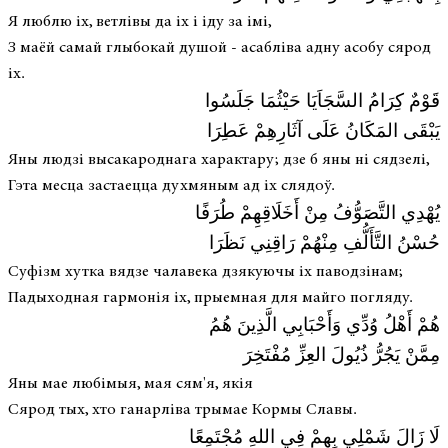
Я люблю іх, ветлівы да іх і іду за імі,
З маёй самай глыбокай душой - асабліва адну асобу сярод
іх.
قَوْمٌ كِرَامُ السَّجَاَيَا حَيْثُمَا جَلَسُوا
يَبْقَى المَكَانُ عَلَى آثَارِهِمْ عَطِرَا
Яны людзі высакароднага характару; дзе б яны ні сядзелі,
Гэта месца застаецца духмяным ад іх слядоў.
يُهْدِي التَّصَوُّفُ مِنْ أَخَلَاقِهِمْ طُرَفًا
حُسْنُ التَّأَلُّفِ مِنْهُمْ رَاقِنِي نَظَرَا
Суфізм хутка вядзе чалавека дзякуючы іх паводзінам;
Падыходная гармонія іх, прыемная для майго погляду.
هُمْ أَهْلُ وُدِّي وَأَحْبَابِي الَّذِينَ هُمُ
مِمَّنْ يَجُرُّ ذُيُولَ العِزِّ مُفْتَخِرَ
Яны мае любімыя, мая сям'я, якія
Сярод тых, хто ганарліва трымае Кормы Славы.
لَا زَالَ شَمْلِي بِهِمْ فِي اللهِ مُجْتَمِعًا