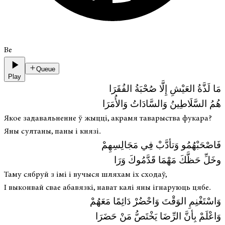
Be
Queue
Play
مَا لَذَّةُ العَيْشِ إِلَّا صُحْبَةُ الفُقَرَا
هُمُ السَّلَاطِينُ وَالسَّادَاتُ وَالأُمَرَا
Якое задавальненне ў жыцці, акрамя таварыства фукара?
Яны султаны, паны і князі.
فَاصْحَبْهُمُو وَتأدَّبْ فِي مَجَالِسِهِمْ
وخَلِّ حَظَّكَ مَهْمَا قَدَّمُوكَ وَرَا
Таму сябруй з імі і вучыся шляхам іх сходаў,
І выконвай свае абавязкі, нават калі яны ігнаруюць цябе.
وَاسْتَغْنِمِ الوَقْتَ وَاحْضُرْ دَائِمًا مَعَهُمْ
وَاعْلَمْ بِأنَّ الرِّضَا يَخْتَصُّ مَنْ حَضَرَا