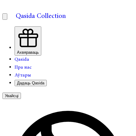
Qasida Collection
Ахвяраваць
Qasida
Пра нас
Аўтары
Дадаць Qasida
Увайсці