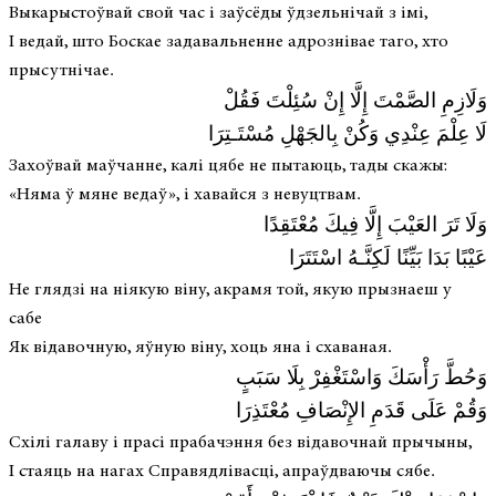
Выкарыстоўвай свой час і заўсёды ўдзельнічай з імі,
І ведай, што Боскае задавальненне адрознівае таго, хто
прысутнічае.
وَلَازِمِ الصَّمْتَ إِلَّا إِنْ سُئِلْتَ فَقُلْ
لَا عِلْمَ عِنْدِي وَكُنْ بِالجَهْلِ مُسْتَـتِرَا
Захоўвай маўчанне, калі цябе не пытаюць, тады скажы:
«Няма ў мяне ведаў», і хавайся з невуцтвам.
وَلَا تَرَ العَيْبَ إِلَّا فِيكَ مُعْتَقِدًا
عَيْبًا بَدَا بَيِّنًا لَكِنَّـهُ اسْتَتَرَا
Не глядзі на ніякую віну, акрамя той, якую прызнаеш у
сабе
Як відавочную, яўную віну, хоць яна і схаваная.
وَحُطَّ رَأْسَكَ وَاسْتَغْفِرْ بِلَا سَبَبٍ
وَقُمْ عَلَى قَدَمِ الإِنْصَافِ مُعْتَذِرَا
Схілі галаву і прасі прабачэння без відавочнай прычыны,
І стаяць на нагах Справядлівасці, апраўдваючы сябе.