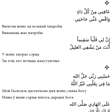
عَافِنِي مِنْ كُلِّ دَاءٍ
وَاقْضِ عَنِّي حَاجَتِي
Вылечы мяне ад кожнай хваробы
Выканаць мае патрэбы
إِنَّ لِي قَلْباً سَقِيماً
أَنْتَ مَنْ يَشْفِي العَلِيلْ
У мяне хворае сэрца
Ты той, хто лечыць пакутуючых
حَسْبِي رَبِّي جَلَّ الله
مَا فِي بِقَلْبِي غَيْرُ اللَّهُ
Мой Гасподзь дастаткова для мяне, слава Богу
Няма ў маім сэрцы нікога, акрамя Бога
عَلَى الهَادِي صَلَّى الله