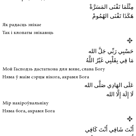
مِثْلَمَا تَفْنَى المَسَرَّةْ
هَكَذَا تَفْنَى الهُمُومْ
Як радасць знікае
Так і клопаты знікаюць
حَسْبِي رَبِّي جَلَّ الله
مَا فِي بِقَلْبِي غَيْرُ اللَّهُ
Мой Гасподзь дастаткова для мяне, слава Богу
Няма ў маім сэрцы нікога, акрамя Бога
عَلَى الهَادِي صَلَّى الله
لَا إِلَهَ إِلَّا الله
Мір накіроўвальніку
Няма бога, акрамя Бога
أَنْتَ شَافِي أَنْتَ كَافِي