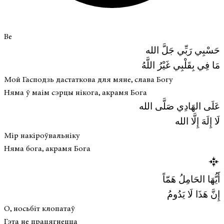
Be
حَسْبِي رَبِّي جَلَّ الله
مَا فِي بِقَلْبِي غَيْرُ اللَّهُ
Мой Гасподзь дастаткова для мяне, слава Богу
Няма ў маім сэрцы нікога, акрамя Бога
عَلَى الهَادِي صَلَّى الله
لَا إِلَهَ إِلَّا الله
Мір накіроўвальніку
Няма бога, акрамя Бога
أَيُّهَا الحَامِلُ هَمّاً
إِنَّ هَذَا لَا يَدُومُ
О, носьбіт клопатаў
Гэта не працягнецца