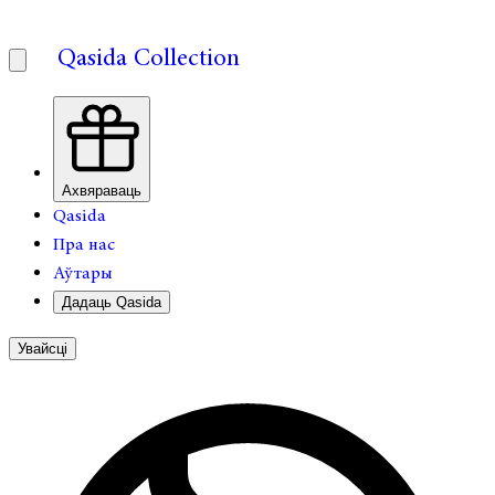
Qasida Collection
Ахвяраваць
Qasida
Пра нас
Аўтары
Дадаць Qasida
Увайсці