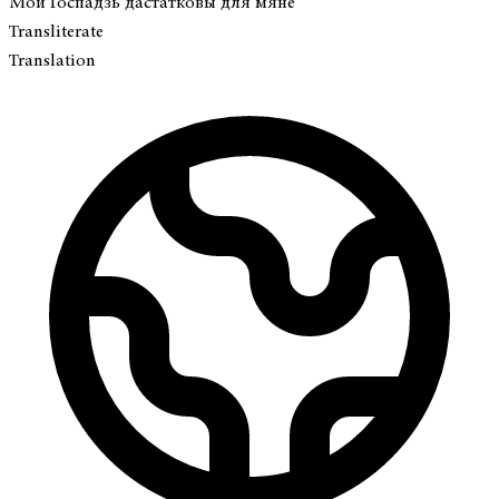
Мой Госпадзь дастатковы для мяне
Transliterate
Translation