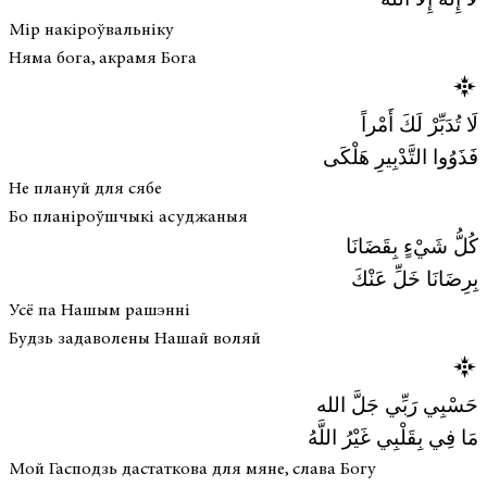
لَا إِلَهَ إِلَّا الله
Мір накіроўвальніку
Няма бога, акрамя Бога
لَا تُدَبِّرْ لَكَ أَمْراً
فَذَوُوا التَّدْبِيرِ هَلْكَى
Не плануй для сябе
Бо планіроўшчыкі асуджаныя
كُلُّ شَيْءٍ بِقَضَانَا
بِرِضَانَا خَلِّ عَنْكَ
Усё па Нашым рашэнні
Будзь задаволены Нашай воляй
حَسْبِي رَبِّي جَلَّ الله
مَا فِي بِقَلْبِي غَيْرُ اللَّهُ
Мой Гасподзь дастаткова для мяне, слава Богу