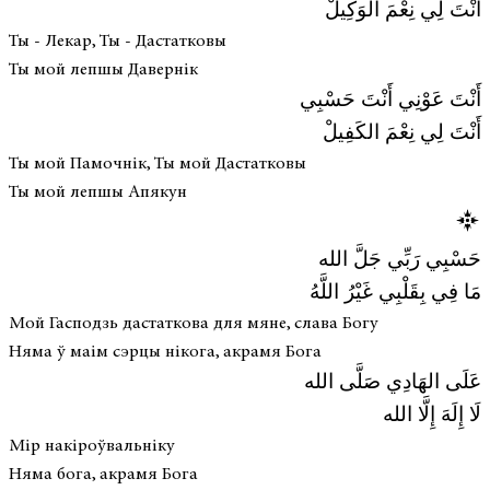
أَنْتَ لِي نِعْمَ الوَكِيلْ
Ты - Лекар, Ты - Дастатковы
Ты мой лепшы Давернік
أَنْتَ عَوْنِي أَنْتَ حَسْبِي
أَنْتَ لِي نِعْمَ الكَفِيلْ
Ты мой Памочнік, Ты мой Дастатковы
Ты мой лепшы Апякун
حَسْبِي رَبِّي جَلَّ الله
مَا فِي بِقَلْبِي غَيْرُ اللَّهُ
Мой Гасподзь дастаткова для мяне, слава Богу
Няма ў маім сэрцы нікога, акрамя Бога
عَلَى الهَادِي صَلَّى الله
لَا إِلَهَ إِلَّا الله
Мір накіроўвальніку
Няма бога, акрамя Бога