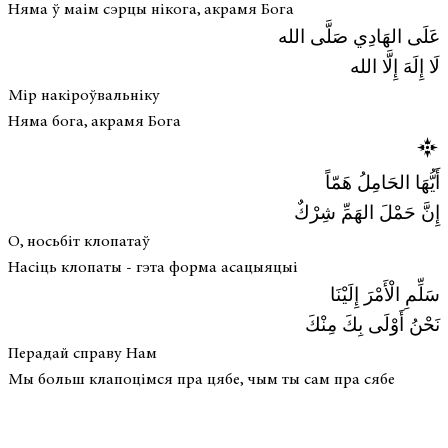
Няма ў маім сэрцы нікога, акрамя Бога
عَلَى الهَادِي صَلَّى الله
لَا إِلَهَ إِلَّا الله
Мір накіроўвальніку
Няма бога, акрамя Бога
أَيُّهَا الحَامِلُ هَمّاً
إِنَّ حَمْلَ الهَمِّ شِرْكٌ
О, носьбіт клопатаў
Насіць клопаты - гэта форма асацыяцыі
سَلِّمِ الْأَمْرَ إِلَيْنَا
نَحْنُ أَوْلَى بِكَ مِنْكَ
Перадай справу Нам
Мы больш клапоцімся пра цябе, чым ты сам пра сябе