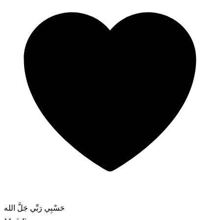
حَسْبِي رَبِّي جَلَّ الله