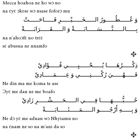
Mecca hoahoa ne ho wɔ no
na ɛyɛ ɔkɛse wɔ nsase foforɔ mu
وَ عُـــــطُـــــورُ الـــــخَـــــيْـــــرِ فَـــــاحَـــــتْ
بِـــــالـــــنَّـــــسَـــــابَـــــةْ وَ الـــــقَـــــرَابَـــــةْ
na n'ahoɔfɛ no trɛɛ
sɛ abusua ne nnamfo
ذِكْـــــرُهَـــــا يُـــــحْـــــيِـــــي فُـــــؤَادِيْ
فَـــــهْـــــيَ رُكْـــــنِـــــي وَ عِـــــمَـــــادِيْ
Ne din ma me koma te ase
Ɔyɛ me dan ne me boafo
حُـــــبُّـــــهَـــــا فِـــــي الـــــحَـــــشْـــــرِ زَادِيْ
وَ بِـــــهِ أَرْجُـــــو الـــــمَـــــثَـــــابَـــــةْ
Ne dɔ yɛ me aduan wɔ Nhyiamu no
na ɛnam ne so na m'ani da so