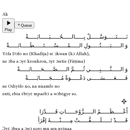
Ak
Queue
Play
نَـــــتَـــــوَسَّـــــلْ بِـــــالـــــحُـــــبَـــــابَـــــةْ
وَ الـــــبَـــــتُـــــولِ الـــــمُـــــسْـــــتَـــــطَـــــابَـــــةْ
Yɛfa Dɔfo no (Khadīja) sɛ ɔkwan (kɔ Allah),
ne ɔba a ɔyɛ kronkron, ɔyɛ ɔsetie (Fāṭima)
وَ الـــــنَّـــــبِـــــي ثُـــــمَّ الـــــصَّـــــحَـــــابَـــــةْ
فَـــــعَـــــسَـــــى دَعْـــــوَةْ مُـــــجَـــــابَـــــةْ
ne Odiyifo no, na nnamfo no
enti, ebia ɛbɛyɛ mpaebɔ a wɔbɛgye so.
أَعْـــــظَـــــمُ الـــــزَّوْجَـــــاتِ قَـــــدْرَا
قَـــــدْ تَـــــلَـــــقَّـــــتْ مِـــــنْـــــهُ إقْرَأ
Ɔyɛ ɔbea a ɔwɔ soro mu sen nyinaa