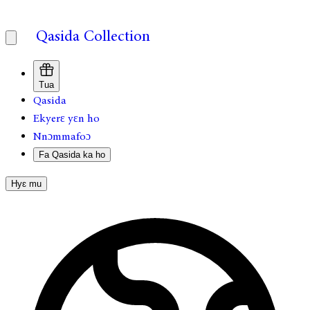
Qasida Collection
Tua
Qasida
Ekyerɛ yɛn ho
Nnɔmmafoɔ
Fa Qasida ka ho
Hyɛ mu