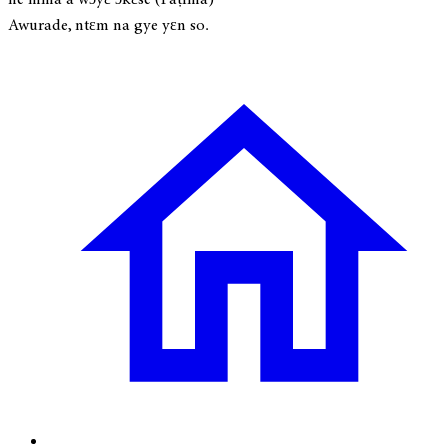
Awurade, ntɛm na gye yɛn so.