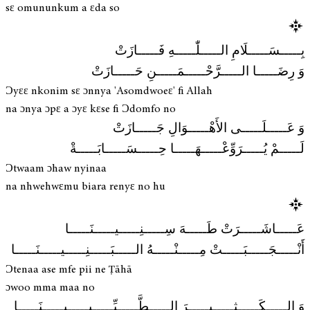
sɛ omununkum a ɛda so
بِـــــسَـــــلَامِ الـــــلّٰـــــهِ فَـــــازَتْ
وَ رِضَـــــا الـــــرَّحْـــــمَـــــنِ حَـــــازَتْ
Ɔyɛɛ nkonim sɛ ɔnnya 'Asomdwoeɛ' fi Allah
na ɔnya ɔpɛ a ɔyɛ kɛse fi Ɔdomfo no
وَ عَـــــلَـــــى الأَهْـــــوَالِ جَـــــازَتْ
لَـــــمْ يُـــــرَوِّعْـــــهَـــــا حِـــــسَـــــابَـــــةْ
Ɔtwaam ɔhaw nyinaa
na nhwehwɛmu biara renyɛ no hu
عَـــــاشَـــــرَتْ طَـــــهَ سِـــــنِـــــيـــــنَـــــا
أَنْـــــجَـــــبَـــــتْ مِـــــنْـــــهُ الـــــبَـــــنِـــــيـــــنَـــــا
Ɔtenaa ase mfe pii ne Ṭāhā
ɔwoo mma maa no
وَ الـــــكَـــــثِـــــيـــــرَ الـــــطَّـــــيِّـــــبِـــــيـــــنَـــــا