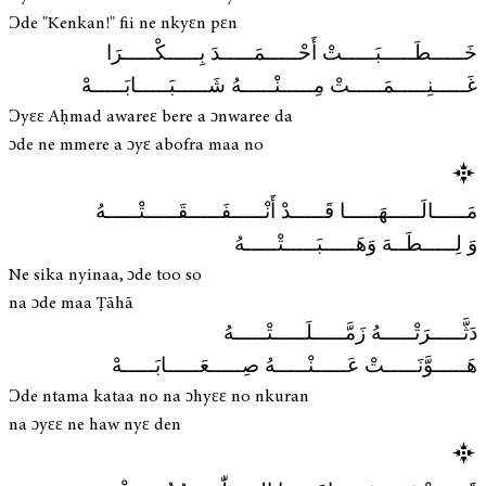
Ɔde "Kenkan!" fii ne nkyɛn pɛn
خَـــــطَـــــبَـــــتْ أَحْـــــمَـــــدَ بِـــــكْـــــرَا
غَـــــنِـــــمَـــــتْ مِـــــنْـــــهُ شَـــــبَـــــابَـــــهْ
Ɔyɛɛ Aḥmad awareɛ bere a ɔnwaree da
ɔde ne mmere a ɔyɛ abofra maa no
مَـــــالَـــــهَـــــا قَـــــدْ أَنْـــــفَـــــقَـــــتْـــــهُ
وَ لِـــــطَــهَ وَهَـــــبَـــــتْـــــهُ
Ne sika nyinaa, ɔde too so
na ɔde maa Ṭāhā
دَثَّـــــرَتْـــــهُ زَمَّـــــلَـــــتْـــــهُ
هَـــــوَّنَـــــتْ عَـــــنْـــــهُ صِـــــعَـــــابَـــــهْ
Ɔde ntama kataa no na ɔhyɛɛ no nkuran
na ɔyɛɛ ne haw nyɛ den