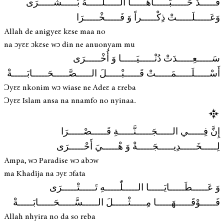
قَـــــدْ حَـــــبَـــــاهَـــــا الـــــلّٰـــــهُ بُـــــشْـــــرَى
وَعَـــــلَـــــتْ ذِكْـــــراً وَ فَـــــخْـــــرَا
Allah de anigyeɛ kɛse maa no
na ɔyɛɛ ɔkɛse wɔ din ne anuonyam mu
سَـــــعِـــــدَتْ دُنْـــــيَـــــا وَ أُخْـــــرَى
أَسْـــــلَـــــمَـــــتْ قَـــــبْـــــلَ الـــــصَّـــــحَـــــابَـــــةْ
Ɔyɛɛ nkonim wɔ wiase ne Adeɛ a ɛreba
Ɔyɛɛ Islam ansa na nnamfo no nyinaa.
إِنَّ فِـــــي الـــــجَـــــنَّـــــةِ قَـــــصْـــــرَا
لِـــــخَـــــدِيـــــجَـــــةْ وَ هْـــــيَ أَحْـــــرَى
Ampa, wɔ Paradise wɔ abɔw
ma Khadīja na ɔyɛ ɔfata
وَ عَـــــطَـــــايَـــــا الـــــلّٰـــــهِ تَـــــتْـــــرَى
فَـــــوْقَـــــهَـــــا مِـــــثْـــــلَ الـــــسَّـــــحَـــــابَـــــةْ
Allah nhyira no da so reba