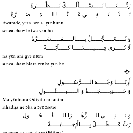
رَبَّـــــنَـــــا نَـــــسْـــــأَلَـــــكْ نَـــــظْـــــرَةْ
تَـــــنْـــــتَـــــفِـــــي عَـــــنَّـــــا الـــــمَـــــضَـــــرَّةْ
Awurade, yɛsrɛ wo sɛ yɛnhunu
sɛnea ɔhaw bɛtwa yɛn ho
وَ تُـــــعَـــــجِّـــــلْ بِـــــالـــــمَـــــسَـــــرَّةْ
لَا تُـــــرَى فِـــــيـــــنَـــــا كَـــــآبَـــــةْ
na yɛn ani gye ntɛm
sɛnea ɔhaw biara renka yɛn ho.
أَرِنَـــــا وَجْـــــهَ الـــــرَّسُـــــولِ
وَ خَـــــدِيـــــجَـــــةْ وَ الـــــبَـــــتُـــــولِ
Ma yɛnhunu Odiyifo no anim
Khadīja ne ɔba a ɔyɛ ɔsetie
وَ بَـــــنِـــــي الـــــزَّهْـــــرَا الـــــفُـــــحُـــــولِ
رَبِّ عَـــــجِّـــــلْ بِـــــالْإِجَـــــابَـــــةْ
ne mma a wɔyɛ ɔkɛse (Fāṭima)