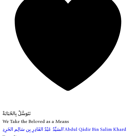
نَتَوَسَّلْ بِالحُبَابَةْ
We Take the Beloved as a Means
ِ'Abdul Qādir Bin Salim Khard
السَيِّدُ عَبْدُ القَادِرِ بِن سَالِم الخَرِد