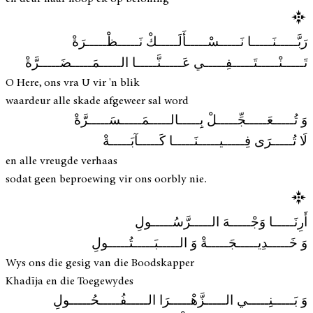
رَبَّـــــنَـــــا نَـــــسْـــــأَلَـــــكْ نَـــــظْـــــرَةْ
تَـــــنْـــــتَـــــفِـــــي عَـــــنَّـــــا الـــــمَـــــضَـــــرَّةْ
O Here, ons vra U vir 'n blik
waardeur alle skade afgeweer sal word
وَ تُـــــعَـــــجِّـــــلْ بِـــــالـــــمَـــــسَـــــرَّةْ
لَا تُـــــرَى فِـــــيـــــنَـــــا كَـــــآبَـــــةْ
en alle vreugde verhaas
sodat geen beproewing vir ons oorbly nie.
أَرِنَـــــا وَجْـــــهَ الـــــرَّسُـــــولِ
وَ خَـــــدِيـــــجَـــــةْ وَ الـــــبَـــــتُـــــولِ
Wys ons die gesig van die Boodskapper
Khadīja en die Toegewydes
وَ بَـــــنِـــــي الـــــزَّهْـــــرَا الـــــفُـــــحُـــــولِ