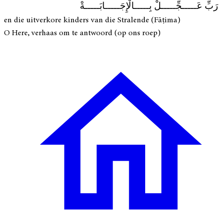
رَبِّ عَـــــجِّـــــلْ بِـــــالْإِجَـــــابَـــــةْ
en die uitverkore kinders van die Stralende (Fāṭima)
O Here, verhaas om te antwoord (op ons roep)