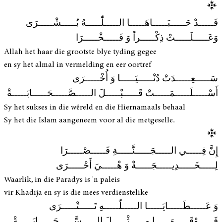
قَـــــدْ حَـــــبَـــــاهَـــــا الـــــلّٰـــــهُ بُـــــشْـــــرَى
وَعَـــــلَـــــتْ ذِكْـــــراً وَ فَـــــخْـــــرَا
Allah het haar die grootste blye tyding gegee
en sy het almal in vermelding en eer oortref
سَـــــعِـــــدَتْ دُنْـــــيَـــــا وَ أُخْـــــرَى
أَسْـــــلَـــــمَـــــتْ قَـــــبْـــــلَ الـــــصَّـــــحَـــــابَـــــةْ
Sy het sukses in die wêreld en die Hiernamaals behaal
Sy het die Islam aangeneem voor al die metgeselle.
إِنَّ فِـــــي الـــــجَـــــنَّـــــةِ قَـــــصْـــــرَا
لِـــــخَـــــدِيـــــجَـــــةْ وَ هْـــــيَ أَحْـــــرَى
Waarlik, in die Paradys is 'n paleis
vir Khadīja en sy is die mees verdienstelike
وَ عَـــــطَـــــايَـــــا الـــــلّٰـــــهِ تَـــــتْـــــرَى
فَـــــوْقَـــــهَـــــا مِـــــثْـــــلَ الـــــسَّـــــحَـــــابَـــــةْ