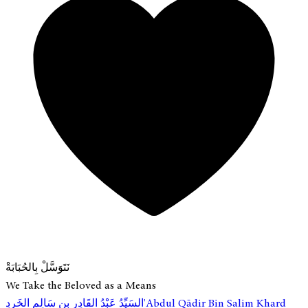
نَتَوَسَّلْ بِالحُبَابَةْ
We Take the Beloved as a Means
ِ'Abdul Qādir Bin Salim Khard
السَيِّدُ عَبْدُ القَادِرِ بِن سَالِم الخَرِد