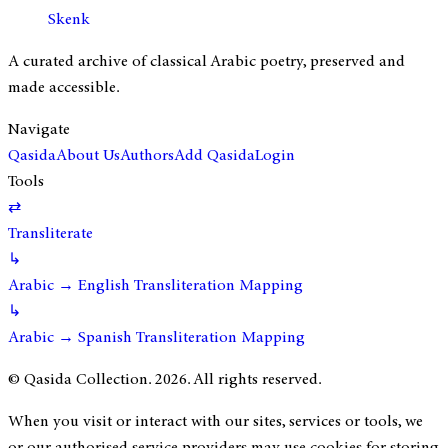
Skenk
A curated archive of classical Arabic poetry, preserved and
made accessible.
Navigate
Qasida
About Us
Authors
Add Qasida
Login
Tools
⇄
Transliterate
↳
Arabic → English Transliteration Mapping
↳
Arabic → Spanish Transliteration Mapping
© Qasida Collection.
2026
. All rights reserved.
When you visit or interact with our sites, services or tools, we
or our authorised service providers may use cookies for storing