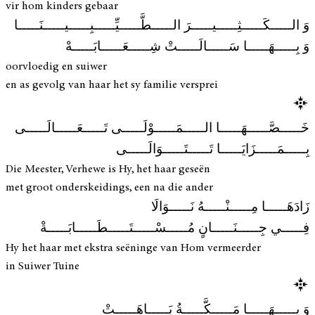
vir hom kinders gebaar
وَ الـــــكَـــــثِـــــيـــــرَ الـــــطَّـــــيِّـــــبِـــــيـــــنَـــــا
وَ بِـــــهَـــــا سَـــــالَـــــتْ شِـــــعَـــــابَـــــهْ
oorvloedig en suiwer
en as gevolg van haar het sy familie versprei
خَـــــصَّـــــهَـــــا الـــــمَـــــوْلَـــــى تَـــــعَـــــالَـــــى
بِـــــمَـــــزَايَـــــا تَـــــتَـــــوَالَـــــى
Die Meester, Verhewe is Hy, het haar geseën
met groot onderskeidings, een na die ander
زَادَهَـــــا مِـــــنْـــــهُ نَـــــوَالَا
فِـــــي جِـــــنَـــــانٍ مُـــــسْـــــتَـــــطَـــــابَـــــةْ
Hy het haar met ekstra seëninge van Hom vermeerder
in Suiwer Tuine
وَ بِـــــهَـــــا مَـــــكَّـــــةُ بَـــــاهَـــــتْ