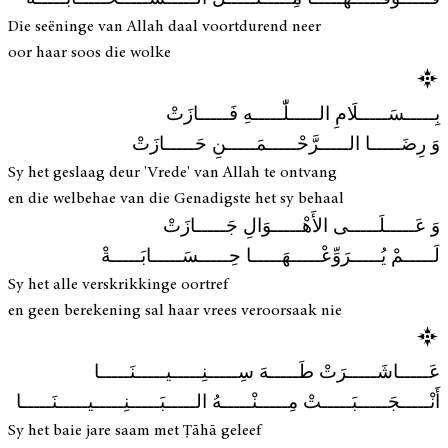
Die seëninge van Allah daal voortdurend neer
oor haar soos die wolke
بِـــــسَـــــلَامِ الـــــلّٰـــــهِ فَـــــازَتْ
وَ رِضَـــــا الـــــرَّحْـــــمَـــــنِ حَـــــازَتْ
Sy het geslaag deur 'Vrede' van Allah te ontvang
en die welbehae van die Genadigste het sy behaal
وَ عَـــــلَـــــى الأَهْـــــوَالِ جَـــــازَتْ
لَـــــمْ يُـــــرَوِّعْـــــهَـــــا حِـــــسَـــــابَـــــةْ
Sy het alle verskrikkinge oortref
en geen berekening sal haar vrees veroorsaak nie
عَـــــاشَـــــرَتْ طَـــــهَ سِـــــنِـــــيـــــنَـــــا
أَنْـــــجَـــــبَـــــتْ مِـــــنْـــــهُ الـــــبَـــــنِـــــيـــــنَـــــا
Sy het baie jare saam met Ṭāhā geleef