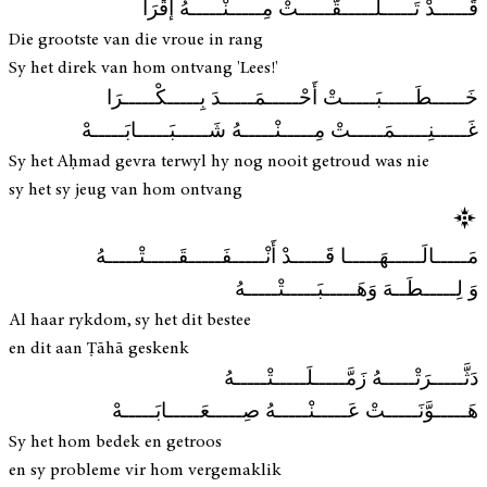
قَـــــدْ تَـــــلَـــــقَّـــــتْ مِـــــنْـــــهُ إقْرَأ
Die grootste van die vroue in rang
Sy het direk van hom ontvang 'Lees!'
خَـــــطَـــــبَـــــتْ أَحْـــــمَـــــدَ بِـــــكْـــــرَا
غَـــــنِـــــمَـــــتْ مِـــــنْـــــهُ شَـــــبَـــــابَـــــهْ
Sy het Aḥmad gevra terwyl hy nog nooit getroud was nie
sy het sy jeug van hom ontvang
مَـــــالَـــــهَـــــا قَـــــدْ أَنْـــــفَـــــقَـــــتْـــــهُ
وَ لِـــــطَــهَ وَهَـــــبَـــــتْـــــهُ
Al haar rykdom, sy het dit bestee
en dit aan Ṭāhā geskenk
دَثَّـــــرَتْـــــهُ زَمَّـــــلَـــــتْـــــهُ
هَـــــوَّنَـــــتْ عَـــــنْـــــهُ صِـــــعَـــــابَـــــهْ
Sy het hom bedek en getroos
en sy probleme vir hom vergemaklik