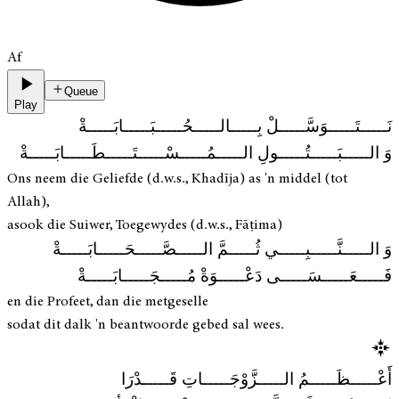
Af
Queue
Play
نَـــــتَـــــوَسَّـــــلْ بِـــــالـــــحُـــــبَـــــابَـــــةْ
وَ الـــــبَـــــتُـــــولِ الـــــمُـــــسْـــــتَـــــطَـــــابَـــــةْ
Ons neem die Geliefde (d.w.s., Khadīja) as 'n middel (tot
Allah),
asook die Suiwer, Toegewydes (d.w.s., Fāṭima)
وَ الـــــنَّـــــبِـــــي ثُـــــمَّ الـــــصَّـــــحَـــــابَـــــةْ
فَـــــعَـــــسَـــــى دَعْـــــوَةْ مُـــــجَـــــابَـــــةْ
en die Profeet, dan die metgeselle
sodat dit dalk 'n beantwoorde gebed sal wees.
أَعْـــــظَـــــمُ الـــــزَّوْجَـــــاتِ قَـــــدْرَا