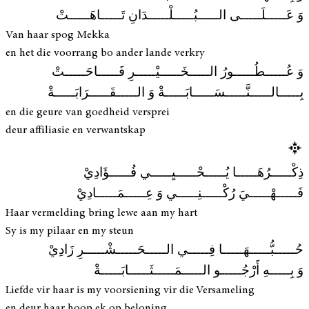
وَ عَـــــلَـــــى الـــــبُـــــلْـــــدَانِ تَـــــاهَـــــتْ
Van haar spog Mekka
en het die voorrang bo ander lande verkry
وَ عُـــــطُـــــورُ الـــــخَـــــيْـــــرِ فَـــــاحَـــــتْ
بِـــــالـــــنَّـــــسَـــــابَـــــةْ وَ الـــــقَـــــرَابَـــــةْ
en die geure van goedheid versprei
deur affiliasie en verwantskap
ذِكْـــــرُهَـــــا يُـــــحْـــــيِـــــي فُـــــؤَادِيْ
فَـــــهْـــــيَ رُكْـــــنِـــــي وَ عِـــــمَـــــادِيْ
Haar vermelding bring lewe aan my hart
Sy is my pilaar en my steun
حُـــــبُّـــــهَـــــا فِـــــي الـــــحَـــــشْـــــرِ زَادِيْ
وَ بِـــــهِ أَرْجُـــــو الـــــمَـــــثَـــــابَـــــةْ
Liefde vir haar is my voorsiening vir die Versameling
en deur haar hoop ek op beloning