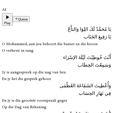
Af
Queue
Play
يَا مُحَمَّدْ لَكَ اللِوَا وَالتاَّجْ
يَا رَفِيعَ الجَنَاب
O Mohammed, aan jou behoort die banier en die kroon
O verhewe in rang
أَنْتَ خُوطِبْتَ لَيْلَةَ الإسْرَاء
وَسَمِعْتَ الخِطَاب
Jy is aangespreek op die nag van Isra
En jy het die gesprek gehoor
وَأُعْطِيتَ الشَفَاعَةَ العُظْمَى
فِي نَهَارِ الحِسَاب
En jy is die grootste voorspraak gegee
Op die Dag van Rekening