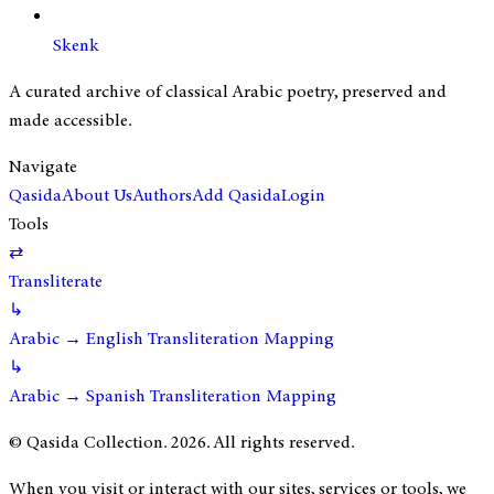
Skenk
A curated archive of classical Arabic poetry, preserved and
made accessible.
Navigate
Qasida
About Us
Authors
Add Qasida
Login
Tools
⇄
Transliterate
↳
Arabic → English Transliteration Mapping
↳
Arabic → Spanish Transliteration Mapping
© Qasida Collection.
2026
. All rights reserved.
When you visit or interact with our sites, services or tools, we