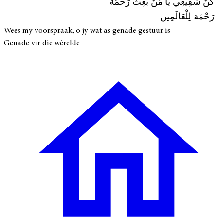
كُنْ شَفِيعِي يَا مَنْ بُعِثْ رَحْمَة
رَحْمَة لِلْعَالَمِين
Wees my voorspraak, o jy wat as genade gestuur is
Genade vir die wêrelde