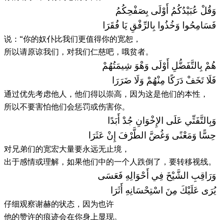
وَقُلْ عُبَيْدُكُمُ أَوْلَى بِصَفْحِكُمُ
فَسَامِحُوا وَخُذُوا بِالرِّفْقِ يَا فُقَرَا
说：“你的奴仆比我们更值得你的宽恕，
所以请原谅我们，对我们仁慈吧，哦贫者。
هُمْ بِالتَّفَضُّلِ أَوْلَى وَهْوَ شِيمَتُهُمْ
فَلَا تَخَفْ دَرَكًا مِنْهُمْ وَلَا ضَرَرَا
通过优先考虑他人，他们得以崇高，因为这是他们的本性，
所以不要害怕他们会惩罚或伤害你。
وَبِالتَّفَتِّي عَلَى الإِخْوَانِ جُدْ أَبَدًا
حِسًّا وَمَعْنًى وَغُضَّ الطَّرْفَ إِنْ عَثَرَا
对兄弟们的宽宏大量要永远无止境，
出于感情或理解，如果他们中的一个人跌倒了，要转移视线。
وَرَاقِبِ الشَّيْخَ فِي أَحْوَالِهِ فَعَسَى
يُرَى عَلَيْكَ مِنَ اسْتِحْسَانِهِ أَثَرَا
仔细观察谢赫的状态，因为也许
他的赞许的痕迹会在你身上显现。