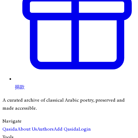
捐款
A curated archive of classical Arabic poetry, preserved and
made accessible.
Navigate
Qasida
About Us
Authors
Add Qasida
Login
Tools