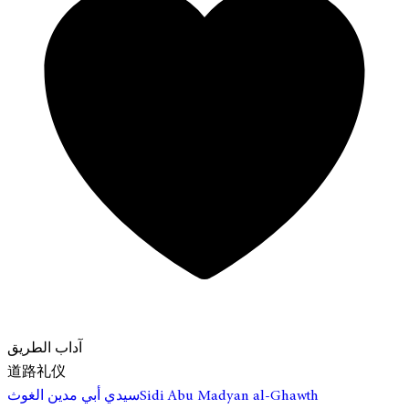
آداب الطريق
道路礼仪
سيدي أبي مدين الغوث
Sidi Abu Madyan al-Ghawth