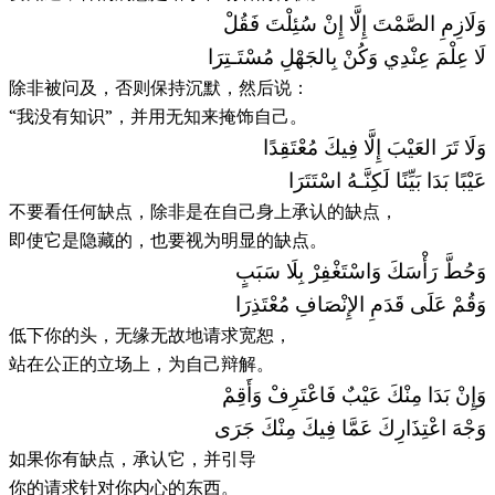
وَلَازِمِ الصَّمْتَ إِلَّا إِنْ سُئِلْتَ فَقُلْ
لَا عِلْمَ عِنْدِي وَكُنْ بِالجَهْلِ مُسْتَـتِرَا
除非被问及，否则保持沉默，然后说：
“我没有知识”，并用无知来掩饰自己。
وَلَا تَرَ العَيْبَ إِلَّا فِيكَ مُعْتَقِدًا
عَيْبًا بَدَا بَيِّنًا لَكِنَّـهُ اسْتَتَرَا
不要看任何缺点，除非是在自己身上承认的缺点，
即使它是隐藏的，也要视为明显的缺点。
وَحُطَّ رَأْسَكَ وَاسْتَغْفِرْ بِلَا سَبَبٍ
وَقُمْ عَلَى قَدَمِ الإِنْصَافِ مُعْتَذِرَا
低下你的头，无缘无故地请求宽恕，
站在公正的立场上，为自己辩解。
وَإِنْ بَدَا مِنْكَ عَيْبٌ فَاعْتَرِفْ وَأَقِمْ
وَجْهَ اعْتِذَارِكَ عَمَّا فِيكَ مِنْكَ جَرَى
如果你有缺点，承认它，并引导
你的请求针对你内心的东西。