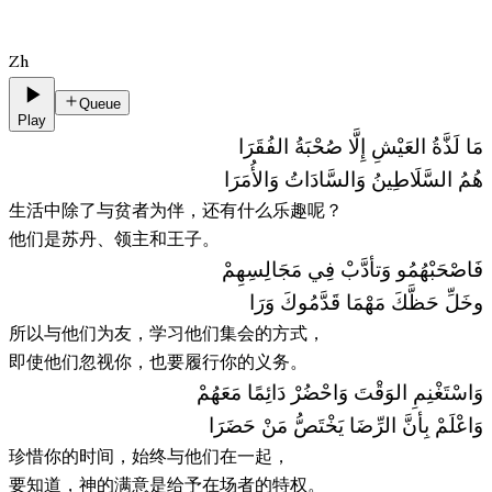
Zh
Queue
Play
مَا لَذَّةُ العَيْشِ إِلَّا صُحْبَةُ الفُقَرَا
هُمُ السَّلَاطِينُ وَالسَّادَاتُ وَالأُمَرَا
生活中除了与贫者为伴，还有什么乐趣呢？
他们是苏丹、领主和王子。
فَاصْحَبْهُمُو وَتأدَّبْ فِي مَجَالِسِهِمْ
وخَلِّ حَظَّكَ مَهْمَا قَدَّمُوكَ وَرَا
所以与他们为友，学习他们集会的方式，
即使他们忽视你，也要履行你的义务。
وَاسْتَغْنِمِ الوَقْتَ وَاحْضُرْ دَائِمًا مَعَهُمْ
وَاعْلَمْ بِأنَّ الرِّضَا يَخْتَصُّ مَنْ حَضَرَا
珍惜你的时间，始终与他们在一起，
要知道，神的满意是给予在场者的特权。