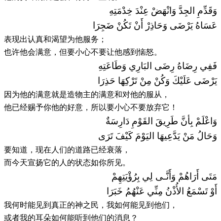
وَقَدِّمِ الجِدَّ وَانْهَضْ عِنْدَ خِدْمَتِهِ
عَسَاهُ يَرْضَى وَحَاذِرْ أَنْ تَكُنْ ضَجِرَا
表现出认真和渴望为他服务；
也许他会满意，但要小心不要让他感到恼怒。
فَفِي رِضَاهُ رِضَى البَارِي وَطَاعَتِهِ
يَرْضَى عَلَيْكَ وَكُنْ مِنْ تَرْكِهَا حَذِرَا
因为他的满意就是造物主的满意和对他的服从，
他已经赐予你他的好意，所以要小心不要放弃它！
وَاعْلَمْ بِأنَّ طَرِيقَ القَوْمِ دَارِسَةٌ
وَحَالُ مَنْ يَدَّعِيهَا اليَوْمَ كَيْفَ تَرَى
要知道，现在人们的道路已经衰落，
而今天宣扬它的人的状态如你所见。
مَتَى أَرَاهُمْ وَأَنَّـى لِي بِرُؤْيَتِهِمْ
أَوْ تَسْمَعُ الأُذْنُ مِنِّي عَنْهُمُ خَبَرَا
我何时能见到真正的神之民，我如何能见到他们，
或者我的耳朵如何能听到他们的消息？