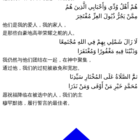
هُمْ أَهْلُ وُدِّي وَأَحْبَابِي الَّذِينَ هُمُ
مِمَّنْ يَجُرُّ ذُيُولَ العِزِّ مُفْتَخِرَ
他们是我的爱人，我的家人，
是那些自豪地高举荣耀之舵的人。
لَا زَالَ شَمْلِي بِهِمْ فِي اللهِ مُجْتَمِعًا
وَذَنْبُنَا فِيهِ مَغْفُورًا وَمُغْتَفَرَا
我仍然与他们团结在一起，在神中聚集，
通过他，我们的过犯被赦免和宽恕。
ثمَُّ الصَّلَاةُ عَلَى المُخْتَارِ سَيِّدِنَا
مُحَمَّدٍ خَيْرِ مَنْ أَوْفَى وَمَنْ نَذَرَا
愿祝福降临在被选中的人，我们的主
穆罕默德，履行誓言的最佳者。