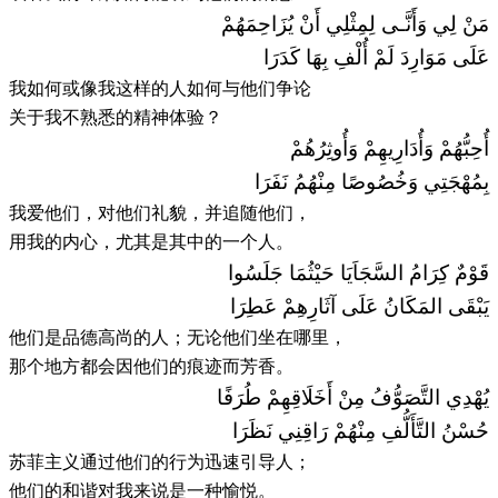
مَنْ لِي وَأَنَّـى لِمِثْلِي أَنْ يُزَاحِمَهُمْ
عَلَى مَوَارِدَ لَمْ أُلْفِ بِهَا كَدَرَا
我如何或像我这样的人如何与他们争论
关于我不熟悉的精神体验？
أُحِبُّهُمْ وَأُدَارِيهِمْ وَأُوثِرُهُمْ
بِمُهْجَتِي وَخُصُوصًا مِنْهُمُ نَفَرَا
我爱他们，对他们礼貌，并追随他们，
用我的内心，尤其是其中的一个人。
قَوْمٌ كِرَامُ السَّجَاَيَا حَيْثُمَا جَلَسُوا
يَبْقَى المَكَانُ عَلَى آثَارِهِمْ عَطِرَا
他们是品德高尚的人；无论他们坐在哪里，
那个地方都会因他们的痕迹而芳香。
يُهْدِي التَّصَوُّفُ مِنْ أَخَلَاقِهِمْ طُرَفًا
حُسْنُ التَّأَلُّفِ مِنْهُمْ رَاقِنِي نَظَرَا
苏菲主义通过他们的行为迅速引导人；
他们的和谐对我来说是一种愉悦。