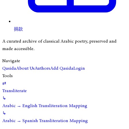
捐款
A curated archive of classical Arabic poetry, preserved and
made accessible.
Navigate
Qasida
About Us
Authors
Add Qasida
Login
Tools
⇄
Transliterate
↳
Arabic → English Transliteration Mapping
↳
Arabic → Spanish Transliteration Mapping