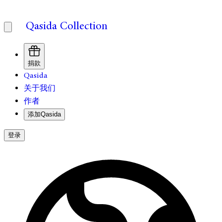
Qasida Collection
捐款
Qasida
关于我们
作者
添加Qasida
登录