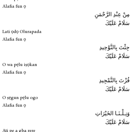
Alafia fun ọ
مِنْ عِنْدِ الرَّحْمَنِ
سَلَامْ عَلَيْكَ
Lati ọdọ Olurapada
Alafia fun ọ
جِئْتَ بِالتَّوْحِيدِ
سَلَامْ عَلَيْكَ
O wa pẹlu iṣọkan
Alafia fun ọ
فُزْتَ بِالتَّمْجِيدِ
سَلَامْ عَلَيْكَ
O ṣẹgun pẹlu ogo
Alafia fun ọ
وَنِـلْـنَـا الخَيْرَاتِ
سَلَامْ عَلَيْكَ
Ati pe a gba rere