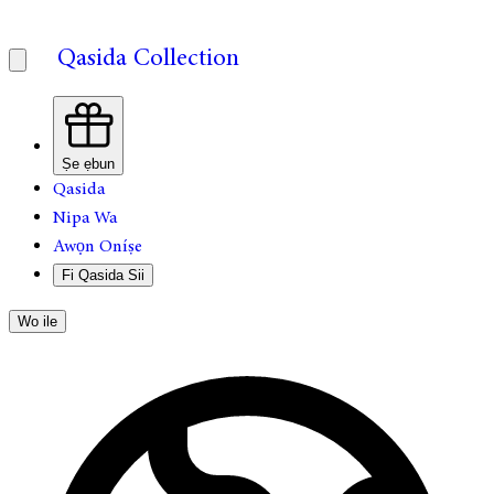
Qasida Collection
Ṣe ẹbun
Qasida
Nipa Wa
Awọn Oníṣe
Fi Qasida Sii
Wo ile