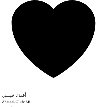
أَحْمَدْ يَا حَـبِـيـبِي
Ahmad, Olufẹ Mi