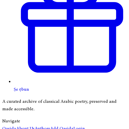
Ṣe ẹbun
A curated archive of classical Arabic poetry, preserved and
made accessible.
Navigate
Qasida
About Us
Authors
Add Qasida
Login