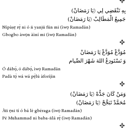
بِهِ تَنْقَضِي لِي (يَا رَمَضَانْ)
جَمِيعُ الْمَطَالِبْ (يَا رَمَضَانْ)
Nípàṣẹ rẹ̀ ni ó ń yanjú fún mi (ìwọ Ramadān)
Gbogbo àwọn àìní mi (ìwọ Ramadān)
مُوَدَّعْ مُوَدَّعْ يَا رَمَضَانْ
وَ نَسْتَودِعُ اللهَ شَهْرَ الصِّيام
Ó dábọ̀, ó dábọ̀, ìwọ Ramadān
Padà tọ̀ wá wá pẹ̀lú àforíjìn
وَمَنْ كَانَ جَدُّهْ (يَا رَمَضَانْ)
مُحَمَّدْ تَبَجَّحْ (يَا رَمَضَانْ)
Àti ẹni tí ó bá lè gbéraga (ìwọ Ramadān)
Pé Muhammad ni baba-ńlá rẹ̀ (ìwọ Ramadān)