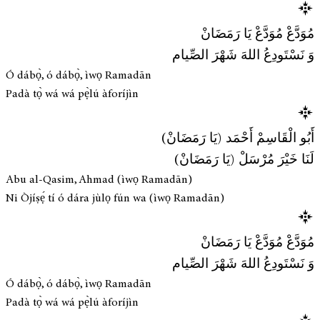
مُوَدَّعْ مُوَدَّعْ يَا رَمَضَانْ
وَ نَسْتَودِعُ اللهَ شَهْرَ الصِّيام
Ó dábọ̀, ó dábọ̀, ìwọ Ramadān
Padà tọ̀ wá wá pẹ̀lú àforíjìn
أَبُو الْقَاسِمْ أَحْمَد (يَا رَمَضَانْ)
لَنَا خَيْرَ مُرْسَلْ (يَا رَمَضَانْ)
Abu al-Qasim, Ahmad (ìwọ Ramadān)
Ni Òjíṣẹ́ tí ó dára jùlọ fún wa (ìwọ Ramadān)
مُوَدَّعْ مُوَدَّعْ يَا رَمَضَانْ
وَ نَسْتَودِعُ اللهَ شَهْرَ الصِّيام
Ó dábọ̀, ó dábọ̀, ìwọ Ramadān
Padà tọ̀ wá wá pẹ̀lú àforíjìn