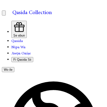
Qasida Collection
Ṣe ẹbun
Qasida
Nipa Wa
Awọn Oníṣe
Fi Qasida Sii
Wo ile