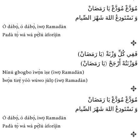
مُوَدَّعْ مُوَدَّعْ يَا رَمَضَانْ
وَ نَسْتَودِعُ اللهَ شَهْرَ الصِّيام
Ó dábọ̀, ó dábọ̀, ìwọ Ramadān
Padà tọ̀ wá wá pẹ̀lú àforíjìn
فَفِي كُلِّ وَزْنَةْ (يَا رَمَضَانْ)
فَوَزْنَتُهْ أَرْجَحْ (يَا رَمَضَانْ)
Nínú gbogbo ìwọ̀n ìṣe (ìwọ Ramadān)
Ìwọ̀n tirẹ̀ yóò wúwo jùlọ (ìwọ Ramadān)
مُوَدَّعْ مُوَدَّعْ يَا رَمَضَانْ
وَ نَسْتَودِعُ اللهَ شَهْرَ الصِّيام
Ó dábọ̀, ó dábọ̀, ìwọ Ramadān
Padà tọ̀ wá wá pẹ̀lú àforíjìn