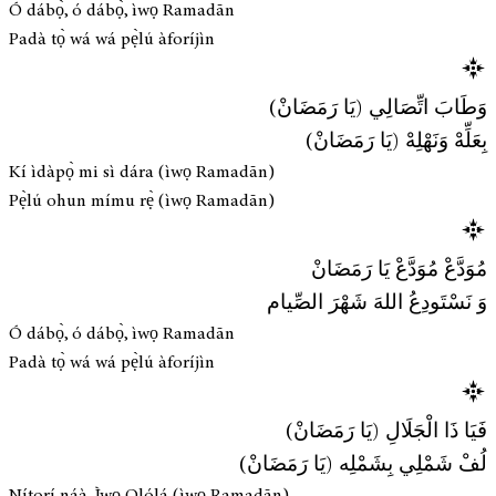
Ó dábọ̀, ó dábọ̀, ìwọ Ramadān
Padà tọ̀ wá wá pẹ̀lú àforíjìn
وَطَابَ اتِّصَالِي (يَا رَمَضَانْ)
بِعَلِّهْ وَنَهْلِهْ (يَا رَمَضَانْ)
Kí ìdàpọ̀ mi sì dára (ìwọ Ramadān)
Pẹ̀lú ohun mímu rẹ̀ (ìwọ Ramadān)
مُوَدَّعْ مُوَدَّعْ يَا رَمَضَانْ
وَ نَسْتَودِعُ اللهَ شَهْرَ الصِّيام
Ó dábọ̀, ó dábọ̀, ìwọ Ramadān
Padà tọ̀ wá wá pẹ̀lú àforíjìn
فَيَا ذَا الْجَلَالِ (يَا رَمَضَانْ)
لُفْ شَمْلِي بِشَمْلِه (يَا رَمَضَانْ)
Nítorí náà, Ìwọ Olólá (ìwọ Ramadān)