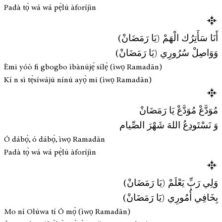
Padà tọ̀ wá wá pẹ̀lú àforíjìn
أَنَا سَأَتِرُك الْهَمْ (يَا رَمَضَانْ)
وَوَاصِلْ سُرُورِي (يَا رَمَضَانْ)
Èmi yóò fi gbogbo ìbànújẹ́ sílẹ̀ (ìwọ Ramadān)
Kí n sì tẹ̀síwájú nínú ayọ̀ mi (ìwọ Ramadān)
مُوَدَّعْ مُوَدَّعْ يَا رَمَضَانْ
وَ نَسْتَودِعُ اللهَ شَهْرَ الصِّيام
Ó dábọ̀, ó dábọ̀, ìwọ Ramadān
Padà tọ̀ wá wá pẹ̀lú àforíjìn
وَلِي رَبِّ يَعْلَمْ (يَا رَمَضَانْ)
بِخَافِي أُمُورِي (يَا رَمَضَانْ)
Mo ní Olúwa tí Ó mọ̀ (ìwọ Ramadān)