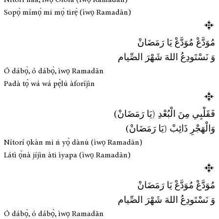
Sopọ̀ mímọ́ mi mọ́ tirẹ̀ (ìwọ Ramadān)
مُوَدَّعْ مُوَدَّعْ يَا رَمَضَانْ
وَ نَسْتَودِعُ اللهَ شَهْرَ الصِّيام
Ó dábọ̀, ó dábọ̀, ìwọ Ramadān
Padà tọ̀ wá wá pẹ̀lú àforíjìn
فَقَلْبِي مِنَ الْبُعْدِ (يَا رَمَضَانْ)
وَالْهَجْرِ ذَائِبْ (يَا رَمَضَانْ)
Nítorí ọkàn mi ń yọ̀ dànù (ìwọ Ramadān)
Látì ọ̀nà jíjìn àti ìyapa (ìwọ Ramadān)
مُوَدَّعْ مُوَدَّعْ يَا رَمَضَانْ
وَ نَسْتَودِعُ اللهَ شَهْرَ الصِّيام
Ó dábọ̀, ó dábọ̀, ìwọ Ramadān