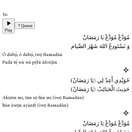
Yo
Queue
Play
مُوَدَّعْ مُوَدَّعْ يَا رَمَضَانْ
وَ نَسْتَودِعُ اللهَ شَهْرَ الصِّيام
Ó dábọ̀, ó dábọ̀, ìwọ Ramadān
Padà tọ̀ wá wá pẹ̀lú àforíjìn
حُوَيْدِي أَعِدْ لِي (يَا رَمَضَانْ)
حَدِيثَ الْحَبَائِبْ (يَا رَمَضَانْ)
Akọrin mi, tún sọ fún mi (ìwọ Ramadān)
Ìtàn àwọn ayànfẹ́ (ìwọ Ramadān)
مُوَدَّعْ مُوَدَّعْ يَا رَمَضَانْ