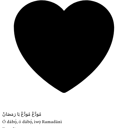
مُوَدَّعْ مُوَدَّعْ يَا رَمَضَانْ
Ó dábọ̀, ó dábọ̀, ìwọ Ramadānì