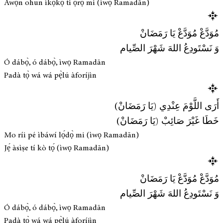
Àwọn ohun ìkọ̀kọ̀ ti ọ̀rọ̀ mi (ìwọ Ramadān)
مُوَدَّعْ مُوَدَّعْ يَا رَمَضَانْ
وَ نَسْتَودِعُ اللهَ شَهْرَ الصِّيام
Ó dábọ̀, ó dábọ̀, ìwọ Ramadān
Padà tọ̀ wá wá pẹ̀lú àforíjìn
أَرَى اللَّوْمَ عِنْدِي (يَا رَمَضَانْ)
خَطَا غَيْرَ صَائِبْ (يَا رَمَضَانْ)
Mo ríi pé ìbáwí lọ́dọ̀ mi (ìwọ Ramadān)
Jẹ́ àsìṣe tí kò tọ́ (ìwọ Ramadān)
مُوَدَّعْ مُوَدَّعْ يَا رَمَضَانْ
وَ نَسْتَودِعُ اللهَ شَهْرَ الصِّيام
Ó dábọ̀, ó dábọ̀, ìwọ Ramadān
Padà tọ̀ wá wá pẹ̀lú àforíjìn