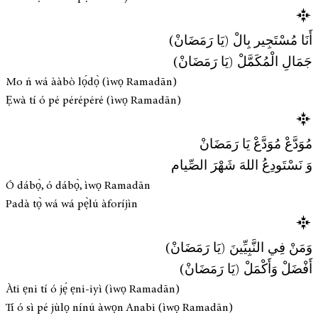
أَنَا مُسْتَجِير بِالْ (يَا رَمَضَانْ)
جَمَالِ الْمُكَمَّلْ (يَا رَمَضَانْ)
Mo ń wá ààbò lọ́dọ̀ (ìwọ Ramadān)
Ẹwà tí ó pé pérépéré (ìwọ Ramadān)
مُوَدَّعْ مُوَدَّعْ يَا رَمَضَانْ
وَ نَسْتَودِعُ اللهَ شَهْرَ الصِّيام
Ó dábọ̀, ó dábọ̀, ìwọ Ramadān
Padà tọ̀ wá wá pẹ̀lú àforíjìn
وَمَنْ فِي النَّبِيِّينَ (يَا رَمَضَانْ)
أَفْضَلْ وَأَكْمَلْ (يَا رَمَضَانْ)
Àti ẹni tí ó jẹ́ ẹni-iyì (ìwọ Ramadān)
Tí ó sì pé jùlọ nínú àwọn Anabi (ìwọ Ramadān)