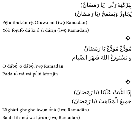
بِبَرْكَتِهْ رَبِّي (يَا رَمَضَانْ)
يُجَاوِزْ وَيَسْمَحْ (يَا رَمَضَانْ)
Pẹ̀lú ìbùkún rẹ̀, Olúwa mi (ìwọ Ramadān)
Yóò fojufò dá kí ó sì dáríjì (ìwọ Ramadān)
مُوَدَّعْ مُوَدَّعْ يَا رَمَضَانْ
وَ نَسْتَودِعُ اللهَ شَهْرَ الصِّيام
Ó dábọ̀, ó dábọ̀, ìwọ Ramadān
Padà tọ̀ wá wá pẹ̀lú àforíjìn
إِذَا اغْيَتْ عَلَيْنَا (يَا رَمَضَانْ)
جَمِيعُ الْمَذَاهِبْ (يَا رَمَضَانْ)
Nígbàtí gbogbo àwọn ọ̀nà (ìwọ Ramadān)
Bá di líle mọ́ wa lọ́rùn (ìwọ Ramadān)