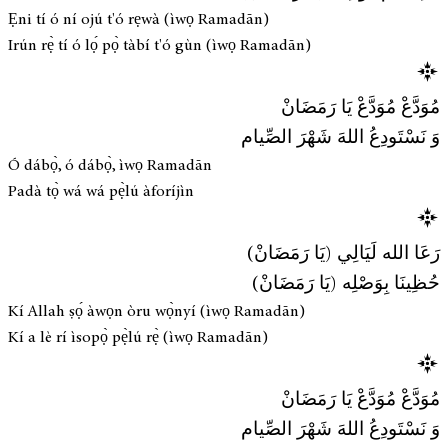
Ẹni tí ó ní ojú t'ó rẹwà (ìwọ Ramadān)
Irún rẹ̀ tí ó lọ́ pọ̀ tàbí t'ó gùn (ìwọ Ramadān)
مُوَدَّعْ مُوَدَّعْ يَا رَمَضَانْ
وَ نَسْتَودِعُ اللهَ شَهْرَ الصِّيام
Ó dábọ̀, ó dábọ̀, ìwọ Ramadān
Padà tọ̀ wá wá pẹ̀lú àforíjìn
رَعَا الله لَيَالِي (يَا رَمَضَانْ)
حُظِينَا بِوَصْلِه (يَا رَمَضَانْ)
Kí Allah ṣọ́ àwọn òru wọ̀nyí (ìwọ Ramadān)
Kí a lè rí ìsopọ̀ pẹ̀lú rẹ̀ (ìwọ Ramadān)
مُوَدَّعْ مُوَدَّعْ يَا رَمَضَانْ
وَ نَسْتَودِعُ اللهَ شَهْرَ الصِّيام