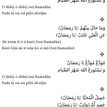
وَ نَسْتَودِعُ اللهَ شَهْرَ الصِّيام
Ó dábọ̀, ó dábọ̀, ìwọ Ramadān
Padà tọ̀ wá wá pẹ̀lú àforíjìn
وَمَا حَالَ مِنْهُمْ (يَا رَمَضَانْ)
عَنِ الْعَيْنِ غَائِبْ (يَا رَمَضَانْ)
Àti àwọn tí ó ti kúrò (ìwọ Ramadān)
Kúrò lójú mi tí wọ́n kò sì mọ́ (ìwọ Ramadān)
مُوَدَّعْ مُوَدَّعْ يَا رَمَضَانْ
وَ نَسْتَودِعُ اللهَ شَهْرَ الصِّيام
Ó dábọ̀, ó dábọ̀, ìwọ Ramadān
Padà tọ̀ wá wá pẹ̀lú àforíjìn
جَمِيلُ الْمُحَيَّا (يَا رَمَضَانْ)
جَعِيد أَمْ ذَوَائِبْ (يَا رَمَضَانْ)