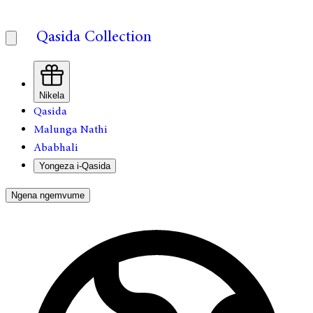
Qasida Collection
Nikela
Qasida
Malunga Nathi
Ababhali
Yongeza i-Qasida
Ngena ngemvume