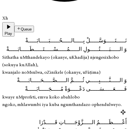
Xh
Queue
Play
نَـــــتَـــــوَسَّـــــلْ بِـــــالـــــحُـــــبَـــــابَـــــةْ
وَ الـــــبَـــــتُـــــولِ الـــــمُـــــسْـــــتَـــــطَـــــابَـــــةْ
Sithatha uMthandekayo (okanye, uKhadīja) njengesixhobo
(sokuya kuAllah),
kwanjalo noMsulwa, oZinikele (okanye, uFāṭima)
وَ الـــــنَّـــــبِـــــي ثُـــــمَّ الـــــصَّـــــحَـــــابَـــــةْ
فَـــــعَـــــسَـــــى دَعْـــــوَةْ مُـــــجَـــــابَـــــةْ
kwaye uMprofeti, emva koko abahlobo
ngoko, mhlawumbi iya kuba ngumthandazo ophendulweyo.
أَعْـــــظَـــــمُ الـــــزَّوْجَـــــاتِ قَـــــدْرَا