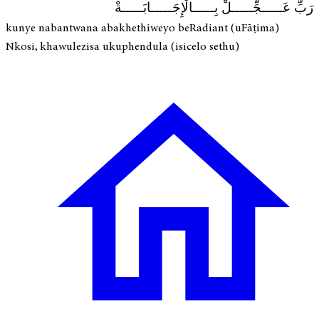
رَبِّ عَـــــجِّـــــلْ بِـــــالْإِجَـــــابَـــــةْ
kunye nabantwana abakhethiweyo beRadiant (uFāṭima)
Nkosi, khawulezisa ukuphendula (isicelo sethu)