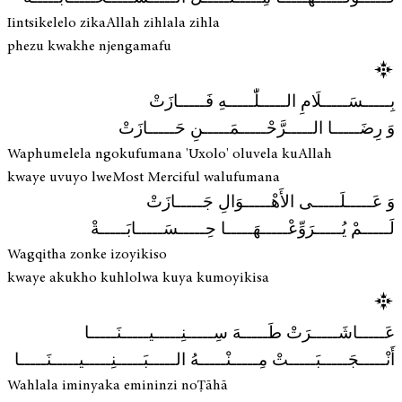
Iintsikelelo zikaAllah zihlala zihla
phezu kwakhe njengamafu
بِـــــسَـــــلَامِ الـــــلّٰـــــهِ فَـــــازَتْ
وَ رِضَـــــا الـــــرَّحْـــــمَـــــنِ حَـــــازَتْ
Waphumelela ngokufumana 'Uxolo' oluvela kuAllah
kwaye uvuyo lweMost Merciful walufumana
وَ عَـــــلَـــــى الأَهْـــــوَالِ جَـــــازَتْ
لَـــــمْ يُـــــرَوِّعْـــــهَـــــا حِـــــسَـــــابَـــــةْ
Wagqitha zonke izoyikiso
kwaye akukho kuhlolwa kuya kumoyikisa
عَـــــاشَـــــرَتْ طَـــــهَ سِـــــنِـــــيـــــنَـــــا
أَنْـــــجَـــــبَـــــتْ مِـــــنْـــــهُ الـــــبَـــــنِـــــيـــــنَـــــا
Wahlala iminyaka emininzi noṬāhā