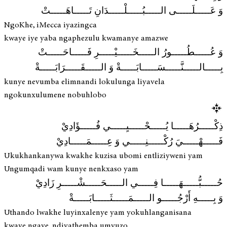
وَ عَـــــلَـــــى الـــــبُـــــلْـــــدَانِ تَـــــاهَـــــتْ
NgoKhe, iMecca iyazingca
kwaye iye yaba ngaphezulu kwamanye amazwe
وَ عُـــــطُـــــورُ الـــــخَـــــيْـــــرِ فَـــــاحَـــــتْ
بِـــــالـــــنَّـــــسَـــــابَـــــةْ وَ الـــــقَـــــرَابَـــــةْ
kunye nevumba elimnandi lokulunga liyavela
ngokunxulumene nobuhlobo
ذِكْـــــرُهَـــــا يُـــــحْـــــيِـــــي فُـــــؤَادِيْ
فَـــــهْـــــيَ رُكْـــــنِـــــي وَ عِـــــمَـــــادِيْ
Ukukhankanywa kwakhe kuzisa ubomi entliziyweni yam
Ungumqadi wam kunye nenkxaso yam
حُـــــبُّـــــهَـــــا فِـــــي الـــــحَـــــشْـــــرِ زَادِيْ
وَ بِـــــهِ أَرْجُـــــو الـــــمَـــــثَـــــابَـــــةْ
Uthando lwakhe luyinxalenye yam yokuhlanganisana
kwaye ngaye, ndiyathemba umvuzo