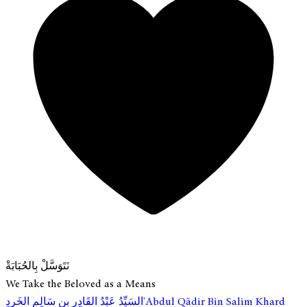
نَتَوَسَّلْ بِالحُبَابَةْ
We Take the Beloved as a Means
ِ'Abdul Qādir Bin Salim Khard
السَيِّدُ عَبْدُ القَادِرِ بِن سَالِم الخَرِد