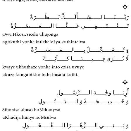
رَبَّـــــنَـــــا نَـــــسْـــــأَلَـــــكْ نَـــــظْـــــرَةْ
تَـــــنْـــــتَـــــفِـــــي عَـــــنَّـــــا الـــــمَـــــضَـــــرَّةْ
Owu Nkosi, sicela ukujonga
ngokuthi yonke intlekele iya kuthintelwa
وَ تُـــــعَـــــجِّـــــلْ بِـــــالـــــمَـــــسَـــــرَّةْ
لَا تُـــــرَى فِـــــيـــــنَـــــا كَـــــآبَـــــةْ
kwaye ukhuthaze yonke into ezisa uvuyo
ukuze kungabikho bubi busala kuthi.
أَرِنَـــــا وَجْـــــهَ الـــــرَّسُـــــولِ
وَ خَـــــدِيـــــجَـــــةْ وَ الـــــبَـــــتُـــــولِ
Sibonise ubuso boMthunywa
uKhadīja kunye noMsulwa
وَ بَـــــنِـــــي الـــــزَّهْـــــرَا الـــــفُـــــحُـــــولِ