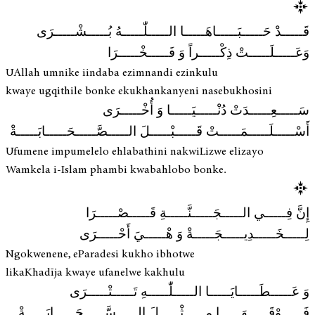
قَـــــدْ حَـــــبَـــــاهَـــــا الـــــلّٰـــــهُ بُـــــشْـــــرَى
وَعَـــــلَـــــتْ ذِكْـــــراً وَ فَـــــخْـــــرَا
UAllah umnike iindaba ezimnandi ezinkulu
kwaye ugqithile bonke ekukhankanyeni nasebukhosini
سَـــــعِـــــدَتْ دُنْـــــيَـــــا وَ أُخْـــــرَى
أَسْـــــلَـــــمَـــــتْ قَـــــبْـــــلَ الـــــصَّـــــحَـــــابَـــــةْ
Ufumene impumelelo ehlabathini nakwiLizwe elizayo
Wamkela i-Islam phambi kwabahlobo bonke.
إِنَّ فِـــــي الـــــجَـــــنَّـــــةِ قَـــــصْـــــرَا
لِـــــخَـــــدِيـــــجَـــــةْ وَ هْـــــيَ أَحْـــــرَى
Ngokwenene, eParadesi kukho ibhotwe
likaKhadīja kwaye ufanelwe kakhulu
وَ عَـــــطَـــــايَـــــا الـــــلّٰـــــهِ تَـــــتْـــــرَى
فَـــــوْقَـــــهَـــــا مِـــــثْـــــلَ الـــــسَّـــــحَـــــابَـــــةْ