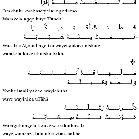
قَـــــدْ تَـــــلَـــــقَّـــــتْ مِـــــنْـــــهُ إقْرَأ
Omkhulu kwabasetyhini ngodumo
Wamkela ngqo kuye 'Funda!'
خَـــــطَـــــبَـــــتْ أَحْـــــمَـــــدَ بِـــــكْـــــرَا
غَـــــنِـــــمَـــــتْ مِـــــنْـــــهُ شَـــــبَـــــابَـــــهْ
Wacela uAḥmad ngelixa wayengakaze atshate
wamkela kuye ubutsha bakhe
مَـــــالَـــــهَـــــا قَـــــدْ أَنْـــــفَـــــقَـــــتْـــــهُ
وَ لِـــــطَــهَ وَهَـــــبَـــــتْـــــهُ
Yonke imali yakhe, wayichitha
waye wayinika uṬāhā
دَثَّـــــرَتْـــــهُ زَمَّـــــلَـــــتْـــــهُ
هَـــــوَّنَـــــتْ عَـــــنْـــــهُ صِـــــعَـــــابَـــــهْ
Wamgubungela kwaye wamthuthuzela
waye wamenza lula ubunzima bakhe