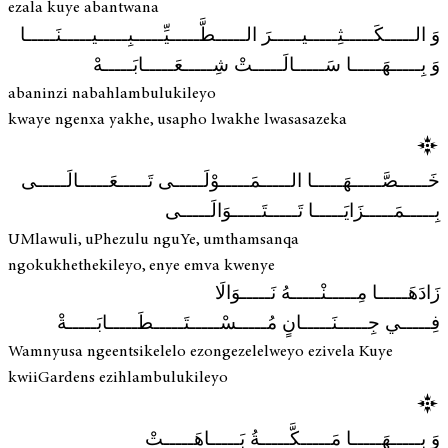
ezala kuye abantwana
وَ الـــــكَـــــثِـــــيـــــرَ الـــــطَّـــــيِّـــــبِـــــيـــــنَـــــا
وَ بِـــــهَـــــا سَـــــالَـــــتْ شِـــــعَـــــابَـــــهْ
abaninzi nabahlambulukileyo
kwaye ngenxa yakhe, usapho lwakhe lwasasazeka
خَـــــصَّـــــهَـــــا الـــــمَـــــوْلَـــــى تَـــــعَـــــالَـــــى
بِـــــمَـــــزَايَـــــا تَـــــتَـــــوَالَـــــى
UMlawuli, uPhezulu nguYe, umthamsanqa
ngokukhethekileyo, enye emva kwenye
زَادَهَـــــا مِـــــنْـــــهُ نَـــــوَالَا
فِـــــي جِـــــنَـــــانٍ مُـــــسْـــــتَـــــطَـــــابَـــــةْ
Wamnyusa ngeentsikelelo ezongezelelweyo ezivela Kuye
kwiiGardens ezihlambulukileyo
وَ بِـــــهَـــــا مَـــــكَّـــــةُ بَـــــاهَـــــتْ