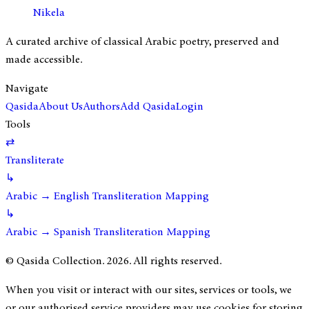
Nikela
A curated archive of classical Arabic poetry, preserved and
made accessible.
Navigate
Qasida
About Us
Authors
Add Qasida
Login
Tools
⇄
Transliterate
↳
Arabic → English Transliteration Mapping
↳
Arabic → Spanish Transliteration Mapping
© Qasida Collection.
2026
. All rights reserved.
When you visit or interact with our sites, services or tools, we
or our authorised service providers may use cookies for storing