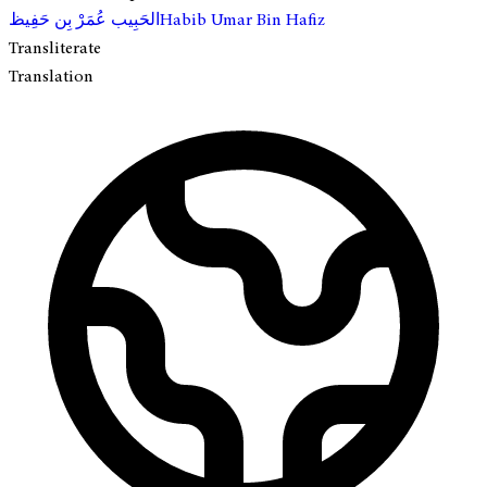
الحَبِيب عُمَرْ بِن حَفِيظ
Habib Umar Bin Hafiz
Transliterate
Translation