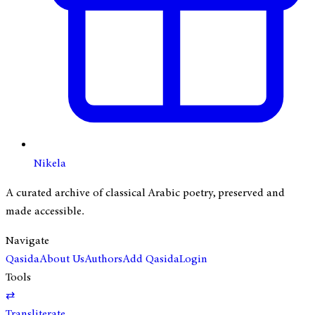
Nikela
A curated archive of classical Arabic poetry, preserved and
made accessible.
Navigate
Qasida
About Us
Authors
Add Qasida
Login
Tools
⇄
Transliterate