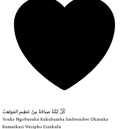
كُلَّ لَيْلَةْ ضِيَافَةْ مِنْ عَظِيمِ المَوَاهِبْ
Yonke Ngobusuku Kukubamba Iindwendwe Ukusuka
Kumnikazi Wezipho Ezinkulu