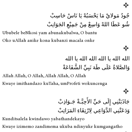
جُودُ مَولايْ مَا يَحْسَبُهْ يَا نَاسْ حَاسِبْ
شُو عَطَا اللهْ وَاسِعْ مِنْ جَمِيْعِ الجَوَانِبْ
Ububele beNkosi yam abunakubalwa, O bantu
Oko uAllah anike kona kubanzi macala onke
الله الله يا الله الله الله يا الله
وَالصَّلاةُ عَلَى طَهَ نَبِيِّ الشَّفَاعَةْ
Allah Allah, O Allah, Allah Allah, O Allah
Kwaye imithandazo kuTaha, umProfeti wokuncenga
جَاذَبَتْنِي إِلَى حَيِّ الأَحِبَّـةْ جَـوَاذِبْ
وَدَعَتْنِي الدَّوَاعِي لِارْتِقَاءِ المَرَاتِبْ
Kunditsalela kwindawo yabathandekayo
Kwaye izimemo zandimema ukuba ndinyuke kumgangatho