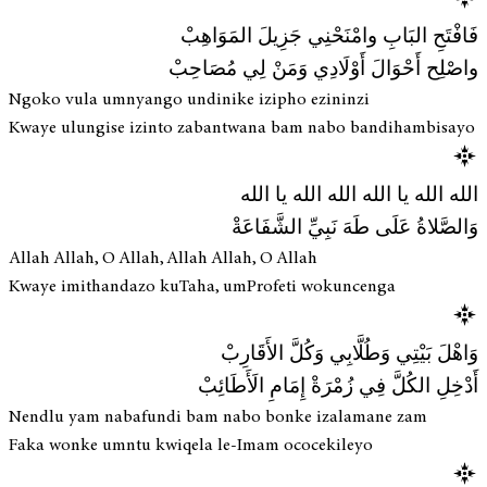
فَافْتَحِ البَابِ وامْنَحْنِي جَزِيلَ المَوَاهِبْ
واصْلِح أَحْوَالَ أَوْلَادِي وَمَنْ لِي مُصَاحِبْ
Ngoko vula umnyango undinike izipho ezininzi
Kwaye ulungise izinto zabantwana bam nabo bandihambisayo
الله الله يا الله الله الله يا الله
وَالصَّلاةُ عَلَى طَهَ نَبِيِّ الشَّفَاعَةْ
Allah Allah, O Allah, Allah Allah, O Allah
Kwaye imithandazo kuTaha, umProfeti wokuncenga
وَاهْلَ بَيْتِي وَطُلَّابِي وَكُلَّ الأَقَارِبْ
أَدْخِلِ الكُلَّ فِي زُمْرَةْ إِمَامِ الَأَطَائِبْ
Nendlu yam nabafundi bam nabo bonke izalamane zam
Faka wonke umntu kwiqela le-Imam ococekileyo