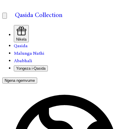
Qasida Collection
Nikela
Qasida
Malunga Nathi
Ababhali
Yongeza i-Qasida
Ngena ngemvume