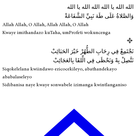
الله الله يا الله الله الله يا الله
وَالصَّلاةُ عَلَى طَهَ نَبِيِّ الشَّفَاعَةْ
Allah Allah, O Allah, Allah Allah, O Allah
Kwaye imithandazo kuTaha, umProfeti wokuncenga
نَجْتَمِعْ فِي رِحَابِ الطُّهُرْ خَيْرَ الحَبَائِبْ
نَتَّصِلْ بِهْ وَنَحْظَى فِي الِّلقَا بِالعَجَائِبْ
Siqokelelana kwiindawo ezicocekileyo, abathandekayo
ababalaseleyo
Sidibanisa naye kwaye sonwabele izimanga kwintlanganiso