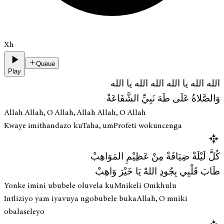
Xh
Queue
Play
الله الله يا الله الله الله يا الله
وَالصَّلاةُ عَلَى طَهَ نَبِيِّ الشَّفَاعَةْ
Allah Allah, O Allah, Allah Allah, O Allah
Kwaye imithandazo kuTaha, umProfeti wokuncenga
كُلَّ لَيْلَةْ ضِيَافَةْ مِنْ عَظِيْمِ المَوَاهِبْ
طَابَ قَلْبِي بِجُودِ اللهْ يَا خَيْرَ وَاهِبْ
Yonke imini ububele oluvela kuMnikeli Omkhulu
Intliziyo yam iyavuya ngobubele bukaAllah, O mniki
obalaseleyo