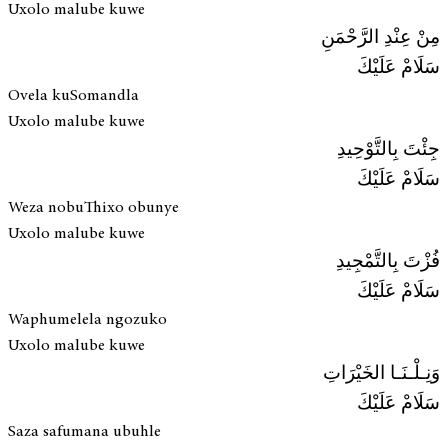
Uxolo malube kuwe
مِنْ عِنْدِ الرَّحْمَنِ
سَلَامْ عَلَيْكَ
Ovela kuSomandla
Uxolo malube kuwe
جِئْتَ بِالتَّوْحِيدِ
سَلَامْ عَلَيْكَ
Weza nobuThixo obunye
Uxolo malube kuwe
فُزْتَ بِالتَّمْجِيدِ
سَلَامْ عَلَيْكَ
Waphumelela ngozuko
Uxolo malube kuwe
وَنِـلْـنَـا الخَيْرَاتِ
سَلَامْ عَلَيْكَ
Saza safumana ubuhle