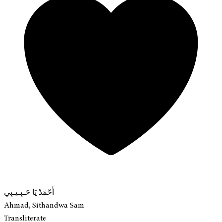
أَحْمَدْ يَا حَـبِـيـبِي
Ahmad, Sithandwa Sam
Transliterate