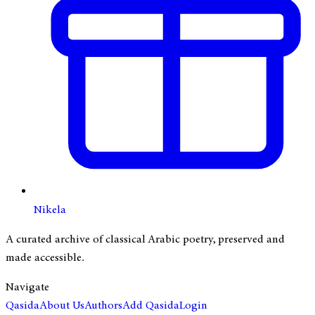
Nikela
A curated archive of classical Arabic poetry, preserved and
made accessible.
Navigate
Qasida
About Us
Authors
Add Qasida
Login