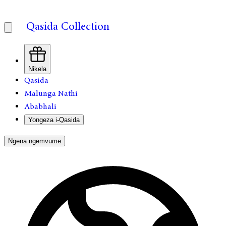
Qasida Collection
Nikela
Qasida
Malunga Nathi
Ababhali
Yongeza i-Qasida
Ngena ngemvume