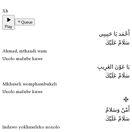
Xh
Queue
Play
أَحْمَد يَا حَبِيبِي
سَلَامْ عَلَيْكَ
Ahmad, mthandi wam
Uxolo malube kuwe
يَا عَوْنَ الغَرِيبِ
سَلَامْ عَلَيْكَ
Mkhuseli womphambukeli
Uxolo malube kuwe
أَمْنٌ وَسَلامٌ
سَلَامْ عَلَيْكَ
Indawo yokhuseleko noxolo