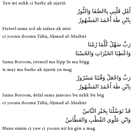
Yaw mi nekk ci barke ak njariñ
أَمْلِ قَلْبِي بِاالصَّفَا وَالنُّورْ
بِابْنِ طٰهَ أَحْمَدَ المَشْهُورْ
Féeteel sama xol ak safara ak miir
ci yoonu doomu Ṭāhā, Aḥmad al-Mashūr
رَبِّ سَهِّلْ كُلَّمَا رُمْنَا
وَاعْطِنَا الخَيْرَاتِ وَالحُسْنَا
Sama Boroom, yéeneel ma lépp lu ma bëgg
te may ma barke ak njariñ yu mag
رَبِّ وَاجْعَلْ وَقْتَنَا مَسْرُورْ
بِابْنِ طٰهَ أَحْمَدَ المَشْهُورْ
Sama Boroom, defal sama jamono bu nekk bu bég
ci yoonu doomu Ṭāhā, Aḥmad al-Mashūr
قَدْ تَوَسَّلْنَا بِخَيْرِ النَّاسْ
وَابْنِ عَلْوِي القُطْبِ وَالعَطَّاسْ
Nanu sàmm ci yaw ci yoonu nit ku gën a mag