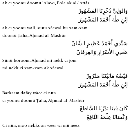
ak ci yoonu doomu 'Alawi, Pole ak al-'Aṭṭās
وَالوَلِيِّ ذُخْرِنَا المَشْهُورْ
اِبْنِ طٰهَ أَحْمَدَ المَشْهُورْ
ak ci yoonu wali, sunu xéewal bu xam-xam
doomu Ṭāhā, Aḥmad al-Mashūr
سَيِّدِي أَحْمَدْ عَظِیمِ الشَّانْ
مَعْدِنِ الأَسْرَارِ وَالعِرفَانْ
Sunu boroom, Aḥmad mi nekk ci jom
mi nekk ci xam-xam ak xéewal
فَيْضُهُ مَابَيْنَنَا مَدْرُورْ
اِبْنِ طٰهَ أَحْمَدَ المَشْهُورْ
Barkeem dafay wàcc ci nun
ci yoonu doomu Ṭāhā, Aḥmad al-Mashūr
كَانَ فِينَا بَدْرُنَا السَّاطِعْ
وَكَسَانَا عِلْمَهُ النَّافِعْ
Ci nun, moo nekkoon weer wi mu neex