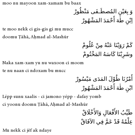
moo nu mayoon xam-xamam bu baax
وَ بِعَيْنِ المُصطَـفَى مَنْظُورْ
اِبْنِ طٰهَ أَحْمَدَ المَشْهُورْ
te moo nekk ci gis-gis gi mu mucc
doomu Ṭāhā, Aḥmad al-Mashūr
كَمْ رَوَيْنَا عَنْهُ مِنْ عُلُومْ
وشَرِبْنَا كَاسَهُ المَخْتُومْ
Naka xam-xam yu nu waxoon ci moom
te nu naan ci ndoxam bu mucc
أَمْرُنَا طُوْلَ المَدَى مَيْسُورْ
ابْنِ طٰهَ أَحْمَدَ المَشْهُورْ
Lépp sunu xaalis - ci jamono yépp - dafay yomb
ci yoonu doomu Ṭāhā, Aḥmad al-Mashūr
طَيِّبُ الأَفْعَالِ وَالأَخْلَاقْ
عِلْمُهُ قَدْ عَمَّ فِي الآفَاقْ
Mu nekk ci jëf ak ndaye