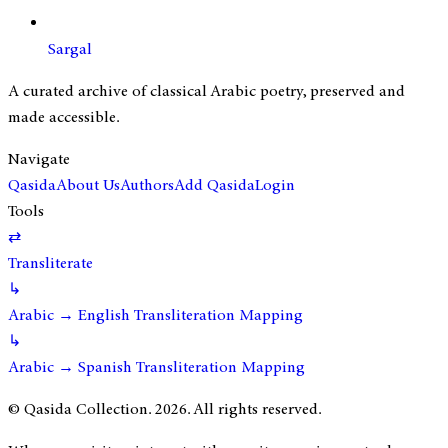
Sargal
A curated archive of classical Arabic poetry, preserved and
made accessible.
Navigate
Qasida
About Us
Authors
Add Qasida
Login
Tools
⇄
Transliterate
↳
Arabic → English Transliteration Mapping
↳
Arabic → Spanish Transliteration Mapping
© Qasida Collection.
2026
. All rights reserved.