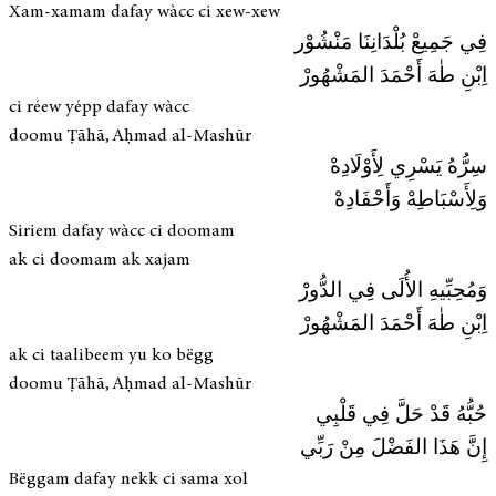
Xam-xamam dafay wàcc ci xew-xew
فِي جَمِيعْ بُلْدَانِنَا مَنْشُوْر
اِبْنِ طٰهَ أَحْمَدَ المَشْهُورْ
ci réew yépp dafay wàcc
doomu Ṭāhā, Aḥmad al-Mashūr
سِرُّهُ يَسْرِي لِأَوْلَادِهْ
وَلِأَسْبَاطِهْ وَأَحْفَادِهْ
Siriem dafay wàcc ci doomam
ak ci doomam ak xajam
وَمُحِبِّيهِ الأُلَى فِي الدُّورْ
اِبْنِ طٰهَ أَحْمَدَ المَشْهُورْ
ak ci taalibeem yu ko bëgg
doomu Ṭāhā, Aḥmad al-Mashūr
حُبُّهُ قَدْ حَلَّ فِي قَلْبِي
إِنَّ هَذَا الفَضْلَ مِنْ رَبِّي
Bëggam dafay nekk ci sama xol