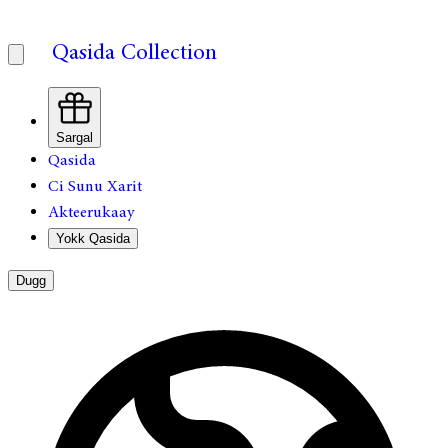
Qasida Collection
Sargal
Qasida
Ci Sunu Xarit
Akteerukaay
Yokk Qasida
Dugg