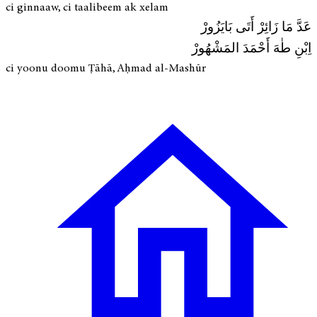
ci ginnaaw, ci taalibeem ak xelam
عَدَّ مَا زَائِرْ أَتَى بَايَزُورْ
اِبْنِ طٰهَ أَحْمَدَ المَشْهُورْ
ci yoonu doomu Ṭāhā, Aḥmad al-Mashūr