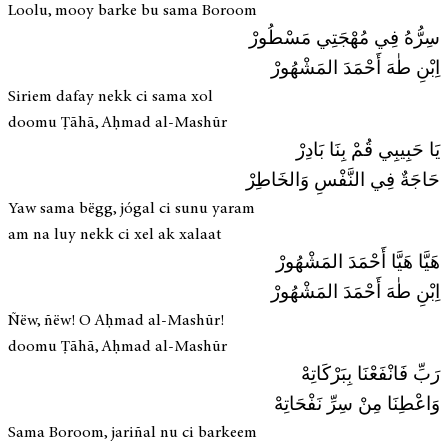
Loolu, mooy barke bu sama Boroom
سِرُّهُ فِي مُهْجَتِي مَسْطُورْ
اِبْنِ طٰهَ أَحْمَدَ المَشْهُورْ
Siriem dafay nekk ci sama xol
doomu Ṭāhā, Aḥmad al-Mashūr
يَا حَبِيبِي قُمْ بِنَا بَادِرْ
حَاجَةٌ فِي النَّفْسِ وَالخَاطِرْ
Yaw sama bëgg, jógal ci sunu yaram
am na luy nekk ci xel ak xalaat
هَيَّا هَيَّا أَحْمَدَ المَشْهُورْ
اِبْنِ طٰهَ أَحْمَدَ المَشْهُورْ
Ñëw, ñëw! O Aḥmad al-Mashūr!
doomu Ṭāhā, Aḥmad al-Mashūr
رَبِّ فَانْفَعْنَا بِبَرْكَاتِهْ
وَاعْطِنَا مِنْ سِرِّ نَفْحَاتِهْ
Sama Boroom, jariñal nu ci barkeem