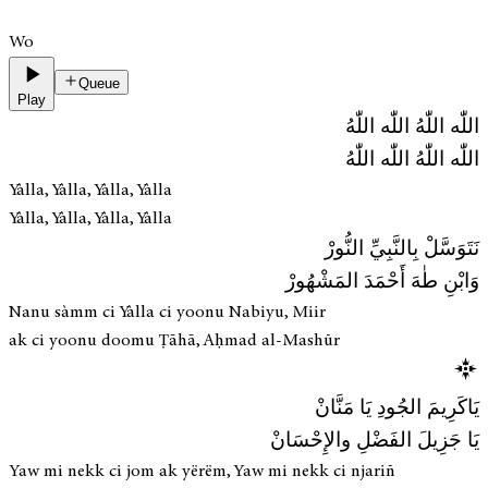
Wo
Queue
Play
اللّٰه اللّٰهُ اللّٰه اللّٰهُ
اللّٰه اللّٰهُ اللّٰه اللّٰهُ
Yàlla, Yàlla, Yàlla, Yàlla
Yàlla, Yàlla, Yàlla, Yàlla
نَتَوَسَّلْ بِالنَّبِيِّ النُّورْ
وَابْنِ طٰهَ أَحْمَدَ المَشْهُورْ
Nanu sàmm ci Yàlla ci yoonu Nabiyu, Miir
ak ci yoonu doomu Ṭāhā, Aḥmad al-Mashūr
يَاكَرِيمَ الجُودِ يَا مَنَّانْ
يَا جَزِيلَ الفَضْلِ والإِحْسَانْ
Yaw mi nekk ci jom ak yërëm, Yaw mi nekk ci njariñ