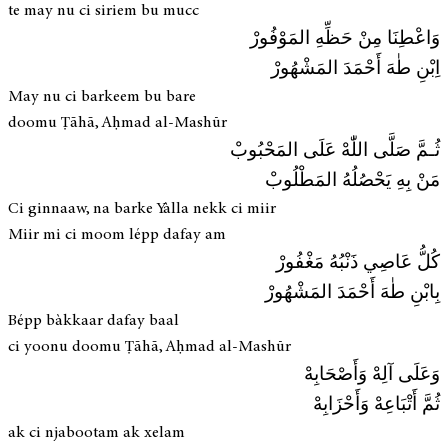
te may nu ci siriem bu mucc
وَاعْطِنَا مِنْ حَظِّهِ المَوْفُورْ
اِبْنِ طٰهَ أَحْمَدَ المَشْهُورْ
May nu ci barkeem bu bare
doomu Ṭāhā, Aḥmad al-Mashūr
ثُـمَّ صَلَّى اللّٰهْ عَلَى المَحْبُوبْ
مَنْ بِهِ يَحْصُلُهُ المَطْلُوبْ
Ci ginnaaw, na barke Yàlla nekk ci miir
Miir mi ci moom lépp dafay am
كُلُّ عَاصِي ذَنْبُهُ مَغْفُورْ
بِابْنِ طٰهَ أَحْمَدَ المَشْهُورْ
Bépp bàkkaar dafay baal
ci yoonu doomu Ṭāhā, Aḥmad al-Mashūr
وَعَلَى آلِهْ وَأَصْحَابِهْ
ثُمَّ أَتْبَاعِهْ وَأَحْزَابِهْ
ak ci njabootam ak xelam