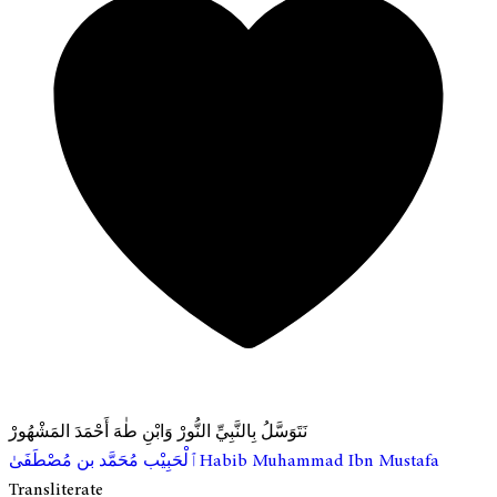
نَتَوَسَّلُ بِالنَّبِيِّ النُّورْ وَابْنِ طٰهَ أَحْمَدَ المَشْهُورْ
ٱلْحَبِيْب مُحَمَّد بن مُصْطَفَىٰ
Habib Muhammad Ibn Mustafa
Transliterate