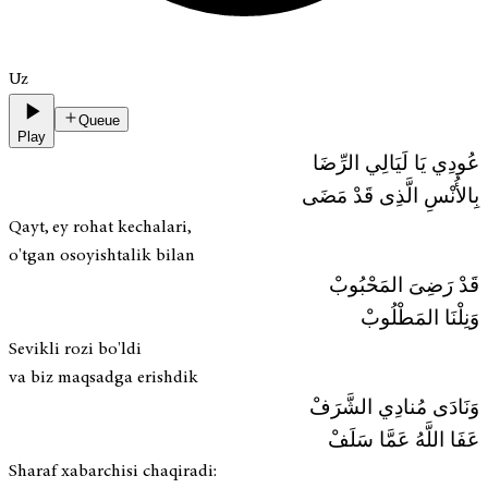
Uz
Queue
Play
عُودِي يَا لَيَالِي الرِّضَا
بِالأُنْسِ الَّذِى قَدْ مَضَى
Qayt, ey rohat kechalari,
o'tgan osoyishtalik bilan
قَدْ رَضِىَ المَحْبُوبْ
وَنِلْنَا المَطْلُوبْ
Sevikli rozi bo'ldi
va biz maqsadga erishdik
وَنَادَى مُنادِي الشَّرَفْ
عَفَا اللَّهُ عَمَّا سَلَفْ
Sharaf xabarchisi chaqiradi: