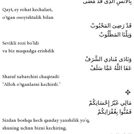
بِالأُنْسِ الَّذِى قَدْ مَضَى
Qayt, ey rohat kechalari,
o'tgan osoyishtalik bilan
قَدْ رَضِىَ المَحْبُوبْ
وَنِلْنَا المَطْلُوبْ
Sevikli rozi bo'ldi
va biz maqsadga erishdik
وَنَادَى مُنادِي الشَّرَفْ
عَفَا اللَّهُ عَمَّا سَلَفْ
Sharaf xabarchisi chaqiradi:
"Alloh o'tganlarni kechirdi."
مَالِي غَيْرُ إِحْسَانِكُمْ
فَمُنُّوا بِغُفْرَانِكُمْ
Sizdan boshqa hech qanday yaxshilik yo'q,
shuning uchun bizni kechiring.