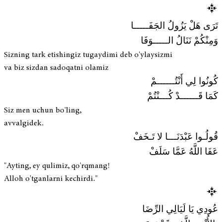
تَرَى هَلْ يَزُولُ الجَفَـــــا
وَمِنْكُمْ نَنَالُ الـــــوَفَا
Sizning tark etishingiz tugaydimi deb o'ylaysizmi
va biz sizdan sadoqatni olamiz
كُونُوا لِي أَنْتُــــــمْ
كَمَا قَــــــدْ كُـــنْتُمْ
Siz men uchun bo'ling,
avvalgidek.
قُولُـوا عَبْدَنَـــا لا تَـخَفْ
عَفَا اللَّهُ عَمَّا سَلَفْ
"Ayting, ey qulimiz, qo'rqmang!
Alloh o'tganlarni kechirdi."
عُودِي يَا لَيَالِي الرِّضَا