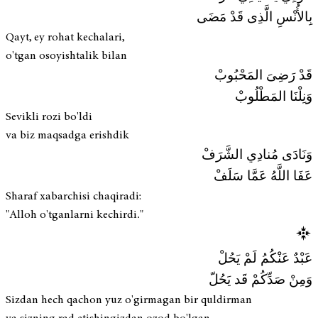
بِالأُنْسِ الَّذِى قَدْ مَضَى
Qayt, ey rohat kechalari,
o'tgan osoyishtalik bilan
قَدْ رَضِىَ المَحْبُوبْ
وَنِلْنَا المَطْلُوبْ
Sevikli rozi bo'ldi
va biz maqsadga erishdik
وَنَادَى مُنادِي الشَّرَفْ
عَفَا اللَّهُ عَمَّا سَلَفْ
Sharaf xabarchisi chaqiradi:
"Alloh o'tganlarni kechirdi."
عَبْدٌ عَنْكُمُ لَمْ يَحُلْ
وَمِنْ صَدِّكُمْ قَد يَحُلّ
Sizdan hech qachon yuz o'girmagan bir quldirman