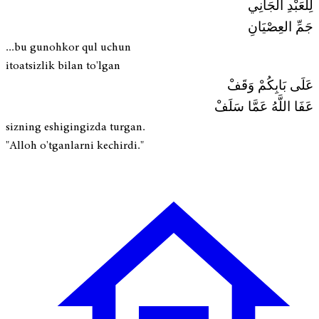
لِلعَبْدِ الجَانِي
جَمِّ العِصْيَانِ
...bu gunohkor qul uchun
itoatsizlik bilan to'lgan
عَلَى بَابِكُمْ وَقَفْ
عَفَا اللَّهُ عَمَّا سَلَفْ
sizning eshigingizda turgan.
"Alloh o'tganlarni kechirdi."