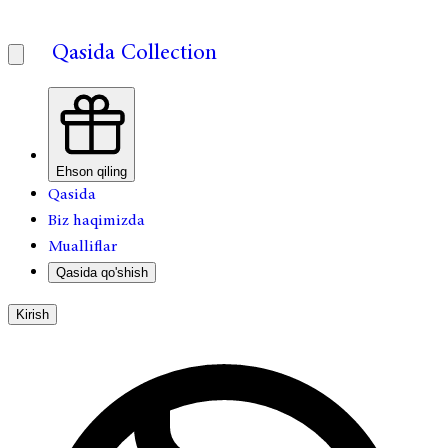
Qasida Collection
Ehson qiling
Qasida
Biz haqimizda
Mualliflar
Qasida qo'shish
Kirish