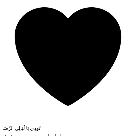
عُودِى يَا لَيَالِى الرِّضَا