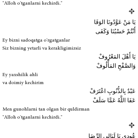
"Alloh o'tganlarni kechirdi."
يَا مَنْ عَوَّدُونَا الوَفَا
أَنْتُمْ حَسْبُنَا وَكَفَى
Ey bizni sadoqatga o'rgatganlar
Siz bizning yetarli va kerakligimizsiz
يَا أَهْلَ المَعْرُوفْ
وَالصَّفْحِ المَأْلُوفْ
Ey yaxshilik ahli
va doimiy kechirim
عَبْدٌ بِالذُّنُوبِ اعْتَرَفْ
عَفَا اللَّهُ عَمَّا سَلَفْ
Men gunohlarni tan olgan bir quldirman
"Alloh o'tganlarni kechirdi."
عُودِي يَا لَيَالِي الرِّضَا