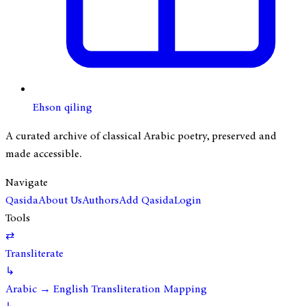
Ehson qiling
A curated archive of classical Arabic poetry, preserved and
made accessible.
Navigate
Qasida
About Us
Authors
Add Qasida
Login
Tools
⇄
Transliterate
↳
Arabic → English Transliteration Mapping