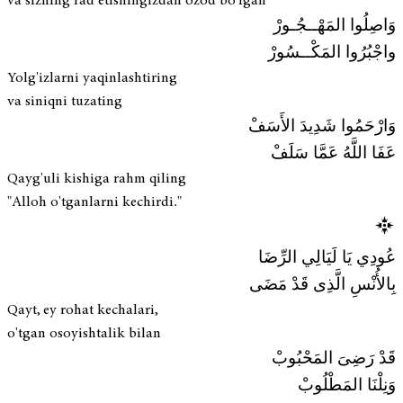
va sizning rad etishingizdan ozod bo'lgan
وَاصِلُوا المَهْــجُـورْ
واجْبُرُوا المَكْــسُورْ
Yolg'izlarni yaqinlashtiring
va siniqni tuzating
وَارْحَمُوا شَدِيدَ الأَسَفْ
عَفَا اللَّهُ عَمَّا سَلَفْ
Qayg'uli kishiga rahm qiling
"Alloh o'tganlarni kechirdi."
عُودِي يَا لَيَالِي الرِّضَا
بِالأُنْسِ الَّذِى قَدْ مَضَى
Qayt, ey rohat kechalari,
o'tgan osoyishtalik bilan
قَدْ رَضِىَ المَحْبُوبْ
وَنِلْنَا المَطْلُوبْ