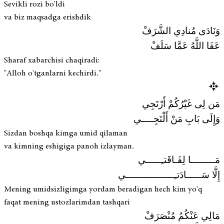
Sevikli rozi bo'ldi
va biz maqsadga erishdik
وَنَادَى مُنادِي الشَّرَفْ
عَفَا اللَّهُ عَمَّا سَلَفْ
Sharaf xabarchisi chaqiradi:
"Alloh o'tganlarni kechirdi."
مَن لِى غَيْرُكُمْ أَرْتَجِي
وَإِلَى بَابِ مَنْ أَلْتَجِــــي
Sizdan boshqa kimga umid qilaman
va kimning eshigiga panoh izlayman.
مَــــــــا لِفَـاقَتـِـــــي
إِلَّا سَـــــادَتـِــــــــــــــــي
Mening umidsizligimga yordam beradigan hech kim yo'q
faqat mening ustozlarimdan tashqari
مَالِي عَنْكُمُ مُنْصَرَفْ