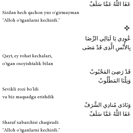
عَفَا اللَّهُ عَمَّا سَلَفْ
Sizdan hech qachon yuz o'girmayman
"Alloh o'tganlarni kechirdi."
عُودِي يَا لَيَالِي الرِّضَا
بِالأُنْسِ الَّذِى قَدْ مَضَى
Qayt, ey rohat kechalari,
o'tgan osoyishtalik bilan
قَدْ رَضِىَ المَحْبُوبْ
وَنِلْنَا المَطْلُوبْ
Sevikli rozi bo'ldi
va biz maqsadga erishdik
وَنَادَى مُنادِي الشَّرَفْ
عَفَا اللَّهُ عَمَّا سَلَفْ
Sharaf xabarchisi chaqiradi:
"Alloh o'tganlarni kechirdi."