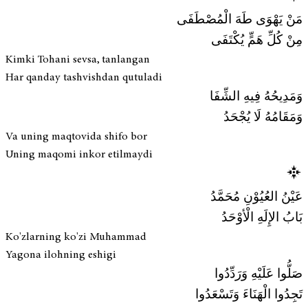
مَنْ يَهْوَى طَهَ الْمُصْطَفَى
مِنْ كُلِّ هَمٍّ يُكْتَفَى
Kimki Tohani sevsa, tanlangan
Har qanday tashvishdan qutuladi
وَمَدِيحُهُ فِيهِ الشِّفَا
وَمَقَامُهُ لَا يُجْحَدُ
Va uning maqtovida shifo bor
Uning maqomi inkor etilmaydi
عَيْنُ العُيُوْنِ مُحَمَّدُ
بَابُ الإِلَهِ الْأوْحَدُ
Ko'zlarning ko'zi Muhammad
Yagona ilohning eshigi
صَلُّوا عَلَيْهِ وَرَدِّدُوا
تَجِدُوا الْهَنَاءَ وَتَسْعَدُوا