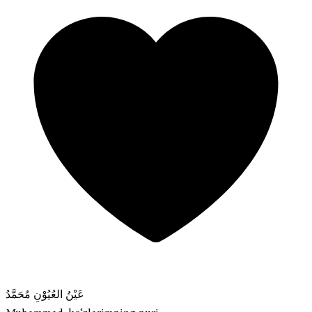
عَيْنُ العُيُوْنِ مُحَمَّدُ