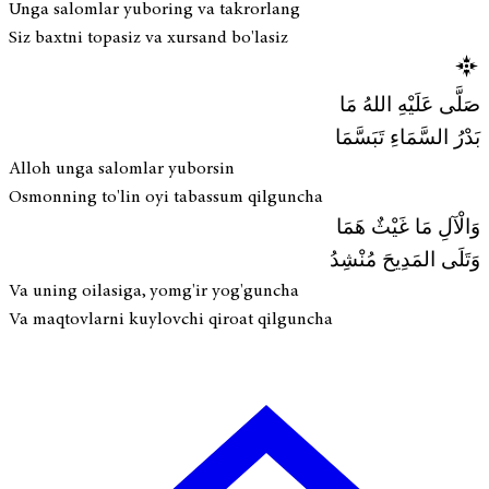
Unga salomlar yuboring va takrorlang
Siz baxtni topasiz va xursand bo'lasiz
صَلَّى عَلَيْهِ اللهُ مَا
بَدْرُ السَّمَاءِ تَبَسَّمَا
Alloh unga salomlar yuborsin
Osmonning to'lin oyi tabassum qilguncha
وَالْآلِ مَا غَيْثٌ هَمَا
وَتَلَى المَدِيحَ مُنْشِدُ
Va uning oilasiga, yomg'ir yog'guncha
Va maqtovlarni kuylovchi qiroat qilguncha