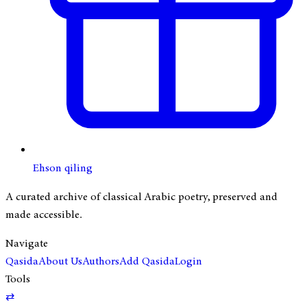
Ehson qiling
A curated archive of classical Arabic poetry, preserved and
made accessible.
Navigate
Qasida
About Us
Authors
Add Qasida
Login
Tools
⇄