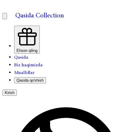
Qasida Collection
Ehson qiling
Qasida
Biz haqimizda
Mualliflar
Qasida qo'shish
Kirish