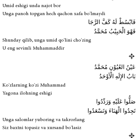
Umid eshigi unda najot bor
Unga panoh topgan hech qachon xafa bo'lmaydi
فَابْسُطْ لَهُ كَفَّ الرَّجَا
فَهْوَ الْحَبِيْبُ مُحَمَّدُ
Shunday qilib, unga umid qo'lini cho'zing
U eng sevimli Muhammaddir
عَيْنُ العُيُوْنِ مُحَمَّدُ
بَابُ الإِلَهِ الْأوْحَدُ
Ko'zlarning ko'zi Muhammad
Yagona ilohning eshigi
صَلُّوا عَلَيْهِ وَرَدِّدُوا
تَجِدُوا الْهَنَاءَ وَتَسْعَدُوا
Unga salomlar yuboring va takrorlang
Siz baxtni topasiz va xursand bo'lasiz