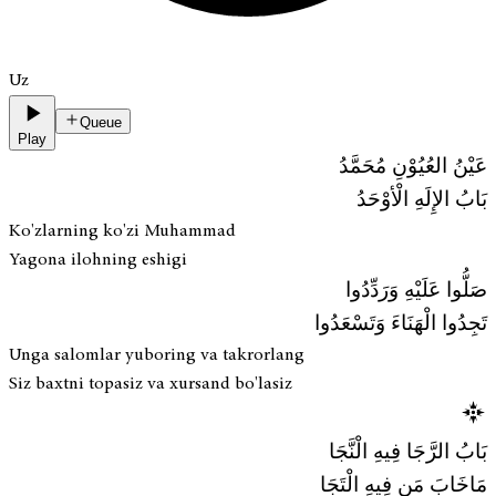
Uz
Queue
Play
عَيْنُ العُيُوْنِ مُحَمَّدُ
بَابُ الإِلَهِ الْأوْحَدُ
Ko'zlarning ko'zi Muhammad
Yagona ilohning eshigi
صَلُّوا عَلَيْهِ وَرَدِّدُوا
تَجِدُوا الْهَنَاءَ وَتَسْعَدُوا
Unga salomlar yuboring va takrorlang
Siz baxtni topasiz va xursand bo'lasiz
بَابُ الرَّجَا فِيهِ الْنَّجَا
مَاخَابَ مَن فِيهِ الْتَجَا