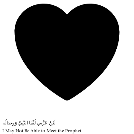
لَئِنْ عَزَّنِي لُقْيَا النَّبِيِّ وَوِصَالُه
I May Not Be Able to Meet the Prophet