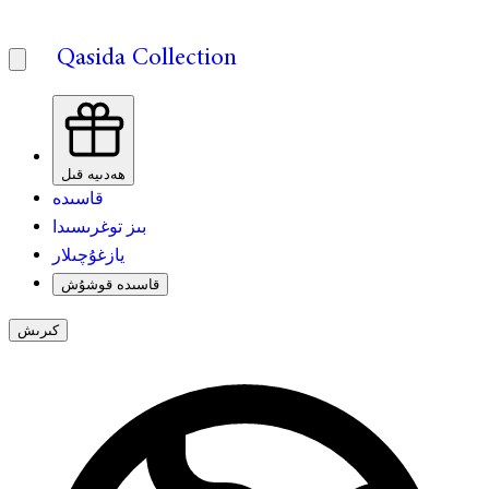
Qasida Collection
ھەدىيە قىل
قاسىدە
بىز توغرىسىدا
يازغۇچىلار
قاسىدە قوشۇش
كىرىش