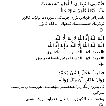
فَتُمْسِي النَّصَارَى كَالْجَلِيدِ تَشَعْشَعَتْ
عَلَيْهِ ذُكَاءٌ كُلُّهُمْ ضَاقَ حَالُه
ناسارالار قۇياش نۇرى چۈشكەن مۇزدەك بولۇپ قالۇر
ئۇلارنىڭ ھەممىسىنىڭ ئەھۋالى تەڭگە قالۇر
اللّٰهَ اللّٰهُ إِلَّا اللّٰهُ لَا إِلٰهَ إِلَّا اللّٰه
اللّٰهَ اللّٰهَ اللّٰهُ إِلَّا اللّٰهُ لَا إِلٰهَ إِلَّا اللّٰه
ئاللاھ، ئاللاھ، ئاللاھتىن باشقا ئىلاھ يوق
ئاللاھ، ئاللاھ، ئاللاھ، ئاللاھتىن باشقا ئىلاھ يوق
فَيَا رَبِّ عَجِّلْ بِالنَّبِيِّ مُحَمَّدٍ
زَوَالَ عَذَابٍ آنَ مِنْكَ زَوَالُه
ئى پەرۋەردىگارىم! پەيغەمبەر مۇھەممەد ھۆرمىتىدىن تېزلىتىپ
بەرگىن
پەقەت سەنلا كۆتۈرەلەيدىغان بۇ ئازابنىڭ يوقىلىشىنى