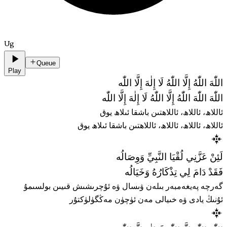
Ug
Queue
Play
اللّٰهَ اللّٰهُ إِلَّا اللّٰهُ لَا إِلٰهَ إِلَّا اللّٰه
اللّٰهَ اللّٰهَ اللّٰهُ إِلَّا اللّٰهُ لَا إِلٰهَ إِلَّا اللّٰه
ئاللاھ، ئاللاھ، ئاللاھتىن باشقا ئىلاھ يوق
ئاللاھ، ئاللاھ، ئاللاھ، ئاللاھتىن باشقا ئىلاھ يوق
لَئِنْ عَزَّنِي لُقْيَا النَّبِيِّ وَوِصَالُه
فَقَدْ دَامَ لِي تِذْكَارُهُ وَخَيَالُه
گەرچە پەيغەمبەر بىلەن ۋىسال ۋە ئۇچرىشىش قىيىن بولسىمۇ
ئۇنىڭ يادى ۋە خىيالى مەن ئۈچۈن مەڭگۈلۈكتۇر