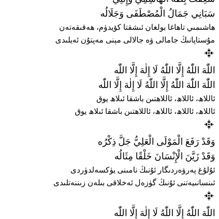
سَبَانِي جَمَالُ الْمُصْطَفَى وَجَلَالُه
ھاشىمىي تاھاغا بولغان ئىشقتا كۆيدۈم، ھەقىقەتەن
مۇستاپانىڭ جامالى ۋە جالالى مېنى مەپتۇن ئەيلىدى
اللّٰهَ اللّٰهُ إِلَّا اللّٰهُ لَا إِلٰهَ إِلَّا اللّٰه
اللّٰهَ اللّٰهَ اللّٰهُ إِلَّا اللّٰهُ لَا إِلٰهَ إِلَّا اللّٰه
ئاللاھ، ئاللاھ، ئاللاھتىن باشقا ئىلاھ يوق
ئاللاھ، ئاللاھ، ئاللاھ، ئاللاھتىن باشقا ئىلاھ يوق
وَقَدْ رَفَعَ الْمَوْلَى الْعَلِيُّ جَلَّ ذِكْرُه
وَقَدْ زَيَّنَ الْإِنْسَانَ خَلْقًا مِثَالُه
ئۇلۇغ پەرۋەردىگار ئۇنىڭ نامىنى يۈكسەلدۈردى
ئىنسانىيەتنى ئۇنىڭ گۈزەل ئەخلاقى بىلەن زىننەتلىدى
اللّٰهَ اللّٰهُ إِلَّا اللّٰهُ لَا إِلٰهَ إِلَّا اللّٰه