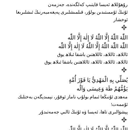
رۇھۇللاھ ئەيسا قايتىپ كەلگەندە، جەزمەن
ئۇنىڭ ئۇممىتىدىن بولۇر، قىلمىشلىرى پەيغەمبەرنىڭ ئىشلىرىغا
ئوخشار
اللّٰهَ اللّٰهُ إِلَّا اللّٰهُ لَا إِلٰهَ إِلَّا اللّٰه
اللّٰهَ اللّٰهَ اللّٰهُ إِلَّا اللّٰهُ لَا إِلٰهَ إِلَّا اللّٰه
ئاللاھ، ئاللاھ، ئاللاھتىن باشقا ئىلاھ يوق
ئاللاھ، ئاللاھ، ئاللاھ، ئاللاھتىن باشقا ئىلاھ يوق
يُصَلِّي بِهِ الْمَهْدِيُّ يَا فَوْزَ أُمَّةٍ
يَؤُمُّهُمُ طَهَ وَعِيسَى وَآلُه
مەھدى ئۇنىڭغا ئىمام بولۇپ ناماز ئوقۇر، نېمىدېگەن بەختلىك
ئۇممەت!
پېشۋالىرى تاھا، ئەيسا ۋە ئۇنىڭ ئالىي جەمەتىدۇر