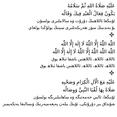
عَلَيْهِ صَلَاةُ اللهِ ثُمَّ سَلَامُهُ
يَكُونُ فِعَالُ الْعَبْدِ فِيكَ وَقَالُه
ئۇنىڭغا ئاللاھنىڭ دۇرۇت ۋە سالاملىرى بولسۇن
بۇ بەندىنىڭ سۆز-ھەرىكەتلىرى سېنىڭ يولۇڭدا بولغاي
اللّٰهَ اللّٰهُ إِلَّا اللّٰهُ لَا إِلٰهَ إِلَّا اللّٰه
اللّٰهَ اللّٰهَ اللّٰهُ إِلَّا اللّٰهُ لَا إِلٰهَ إِلَّا اللّٰه
ئاللاھ، ئاللاھ، ئاللاھتىن باشقا ئىلاھ يوق
ئاللاھ، ئاللاھ، ئاللاھ، ئاللاھتىن باشقا ئىلاھ يوق
عَلَيْهِ مَعَ الْآلِ الْكِرَامِ وَصَحْبِهِ
صَلَاةً بِهَا لُقْيَا النَّبِيِّ وَوِصَالُه
ئۇنىڭغا، ئالىي جەمەتىگە ۋە ساھابىلىرىگە بولسۇن
شۇنداق بىر دۇرۇتكى، ئۇنىڭ بىلەن پەيغەمبەرنىڭ ۋىسالىغا يەتكەيمىز