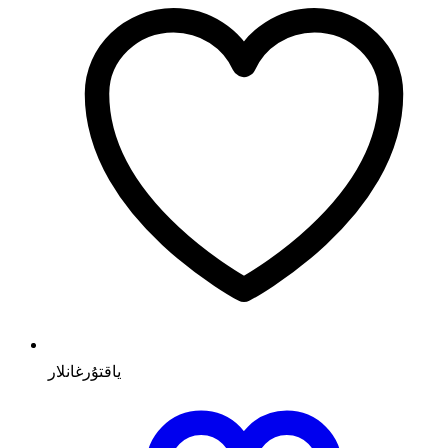
ياقتۇرغانلار