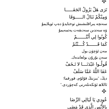
تَرَى هَلْ يَزُولُ الجَفَـــــا
وَمِنْكُمْ نَنَالُ الـــــوَفَا
سەنچە يىراقلىشىش توختايدۇ دەپ ئويلايمۇ
ۋە سەندىن سەدىقەت يەتمەيمۇ
كُونُوا لِي أَنْتُــــــمْ
كَمَا قَــــــدْ كُـــنْتُمْ
مەن ئۈچۈن بول
سەن بۇرۇن بولغاندەك.
قُولُـوا عَبْدَنَـــا لا تَـخَفْ
عَفَا اللَّهُ عَمَّا سَلَفْ
دېڭ، "بىزنىڭ قۇلۇم، قورقما!
ئاللاھ ئۆتكەنلەرنى كەچۈردى."
عُودِي يَا لَيَالِي الرِّضَا
بِالأُنْسِ الَّذِى قَدْ مَضَى