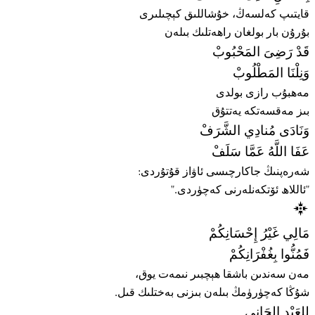
قايتىپ كەلسەڭ، خۇشاللىق كېچىلىرى
بۇرۇن بار بولغان راھەتلىك بىلەن
قَدْ رَضِىَ المَحْبُوبْ
وَنِلْنَا المَطْلُوبْ
مەھبۇب رازى بولدى
بىز مەقسەتكە يەتتۇق
وَنَادَى مُنادِي الشَّرَفْ
عَفَا اللَّهُ عَمَّا سَلَفْ
شەرەپنىڭ جاكارچىسى ئاۋاز قۇتۇردى:
"ئاللاھ ئۆتكەنلەرنى كەچۈردى."
مَالِي غَيْرُ إِحْسَانِكُمْ
فَمُنُّوا بِغُفْرَانِكُمْ
مەن سەندىن باشقا ھېچبىر نىمەت يوق،
شۇڭا كەچۈرۈمڭ بىلەن بىزنى بەختلىك قىل.
لِلعَبْدِ الجَانِي