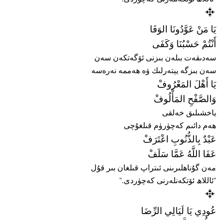
يَا مَنْ عَوَّدُونَا الوَفَا
أَنْتُمْ حَسْبُنَا وَكَفَى
سەدىقەت بىلەن بىزنى ئۆگەتكەن سەن
سەن بىزگە يېتەرلىك ۋە ھەممە نەرەسە
يَا أَهْلَ المَعْرُوفْ
وَالصَّفْحِ المَأْلُوفْ
ياخشىلىق خەلقى
ھەم دائىم كەچۈرۈم قىلغۇچى
عَبْدٌ بِالذُّنُوبِ اعْتَرَفْ
عَفَا اللَّهُ عَمَّا سَلَفْ
مەن گۇناھلىرىنى ئىتراپ قىلغان بىر قۇل
"ئاللاھ ئۆتكەنلەرنى كەچۈردى."
عُودِي يَا لَيَالِي الرِّضَا