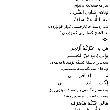
بىز مەقسەتكە يەتتۇق
وَنَادَى مُنادِي الشَّرَفْ
عَفَا اللَّهُ عَمَّا سَلَفْ
شەرەپنىڭ جاكارچىسى ئاۋاز قۇتۇردى:
"ئاللاھ ئۆتكەنلەرنى كەچۈردى."
مَن لِى غَيْرُكُمْ أَرْتَجِي
وَإِلَى بَابِ مَنْ أَلْتَجِــــي
سەندىن باشقا كىمگە ئۈمىد باغلايمەن
ۋە قاي سەنگە پاناھ تىلەيمەن.
مَــــــــا لِفَـاقَتـِـــــي
إِلَّا سَـــــادَتـِــــــــــــــــي
بەختسىزلىكىمنى ياردەم قىلغۇچى يوق
پەقەت ئەپەندىلىرىمدىن باشقا
مَالِي عَنْكُمُ مُنْصَرَفْ