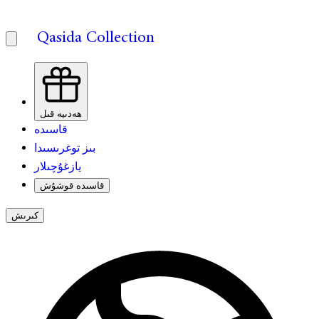
Qasida Collection
ھەدىيە قىل
قاسىدە
بىز توغرىسىدا
يازغۇچىلار
قاسىدە قوشۇش
كىرىش