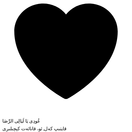
عُودِى يَا لَيَالِى الرِّضَا
قايتىپ كەل, ئو، قانائەت كېچىلىرى