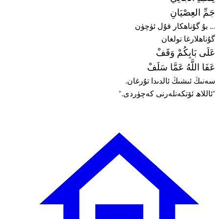
جَمِّ العِصْيَانِ
... بۇ گۇناھكار قۇل ئۈچۈن
گۇناھلارغا تولغان
عَلَى بَابِكُمْ وَقَفْ
عَفَا اللَّهُ عَمَّا سَلَفْ
سەنىڭ ئىشىڭ ئالدىدا تۇرغان.
"ئاللاھ ئۆتكەنلەرنى كەچۈردى."