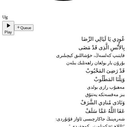
Ug
Queue
Play
عُودِي يَا لَيَالِي الرِّضَا
بِالأُنْسِ الَّذِى قَدْ مَضَى
قايتىپ كەلسەڭ، خۇشاللىق كېچىلىرى
بۇرۇن بار بولغان راھەتلىك بىلەن
قَدْ رَضِىَ المَحْبُوبْ
وَنِلْنَا المَطْلُوبْ
مەھبۇب رازى بولدى
بىز مەقسەتكە يەتتۇق
وَنَادَى مُنادِي الشَّرَفْ
عَفَا اللَّهُ عَمَّا سَلَفْ
شەرەپنىڭ جاكارچىسى ئاۋاز قۇتۇردى:
"ئاللاھ ئۆتكەنلەرنى كەچۈردى."