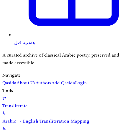
ھەدىيە قىل
A curated archive of classical Arabic poetry, preserved and
made accessible.
Navigate
Qasida
About Us
Authors
Add Qasida
Login
Tools
⇄
Transliterate
↳
Arabic → English Transliteration Mapping
↳