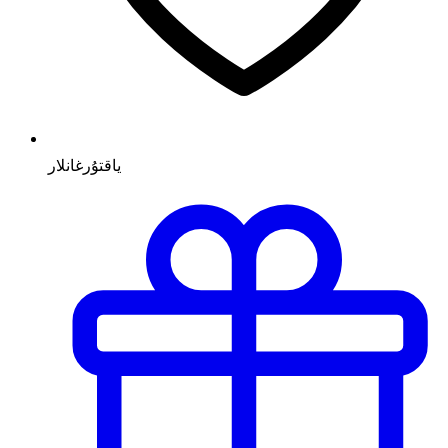
ياقتۇرغانلار