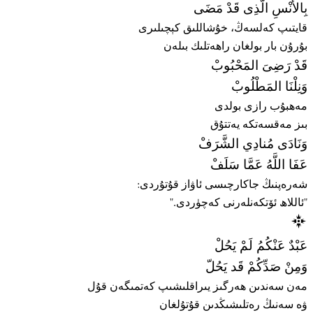
بِالأُنْسِ الَّذِى قَدْ مَضَى
قايتىپ كەلسەڭ، خۇشاللىق كېچىلىرى
بۇرۇن بار بولغان راھەتلىك بىلەن
قَدْ رَضِىَ المَحْبُوبْ
وَنِلْنَا المَطْلُوبْ
مەھبۇب رازى بولدى
بىز مەقسەتكە يەتتۇق
وَنَادَى مُنادِي الشَّرَفْ
عَفَا اللَّهُ عَمَّا سَلَفْ
شەرەپنىڭ جاكارچىسى ئاۋاز قۇتۇردى:
"ئاللاھ ئۆتكەنلەرنى كەچۈردى."
عَبْدٌ عَنْكُمُ لَمْ يَحُلْ
وَمِنْ صَدِّكُمْ قَد يَحُلّ
مەن سەندىن ھەرگىز يىراقلىشىپ كەتمىگەن قۇل
ۋە سەنىڭ رەتلىشىڭدىن قۇتۇلغان