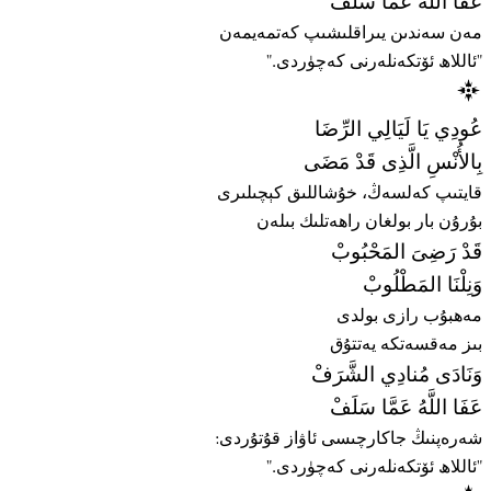
عَفَا اللَّهُ عَمَّا سَلَفْ
مەن سەندىن يىراقلىشىپ كەتمەيمەن
"ئاللاھ ئۆتكەنلەرنى كەچۈردى."
عُودِي يَا لَيَالِي الرِّضَا
بِالأُنْسِ الَّذِى قَدْ مَضَى
قايتىپ كەلسەڭ، خۇشاللىق كېچىلىرى
بۇرۇن بار بولغان راھەتلىك بىلەن
قَدْ رَضِىَ المَحْبُوبْ
وَنِلْنَا المَطْلُوبْ
مەھبۇب رازى بولدى
بىز مەقسەتكە يەتتۇق
وَنَادَى مُنادِي الشَّرَفْ
عَفَا اللَّهُ عَمَّا سَلَفْ
شەرەپنىڭ جاكارچىسى ئاۋاز قۇتۇردى:
"ئاللاھ ئۆتكەنلەرنى كەچۈردى."