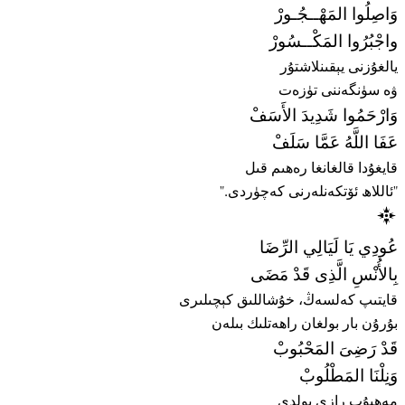
وَاصِلُوا المَهْــجُـورْ
واجْبُرُوا المَكْــسُورْ
يالغۇزنى يېقىنلاشتۇر
ۋە سۈنگەننى تۈزەت
وَارْحَمُوا شَدِيدَ الأَسَفْ
عَفَا اللَّهُ عَمَّا سَلَفْ
قايغۇدا قالغانغا رەھىم قىل
"ئاللاھ ئۆتكەنلەرنى كەچۈردى."
عُودِي يَا لَيَالِي الرِّضَا
بِالأُنْسِ الَّذِى قَدْ مَضَى
قايتىپ كەلسەڭ، خۇشاللىق كېچىلىرى
بۇرۇن بار بولغان راھەتلىك بىلەن
قَدْ رَضِىَ المَحْبُوبْ
وَنِلْنَا المَطْلُوبْ
مەھبۇب رازى بولدى