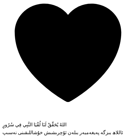
اللهُ يُحَقِّقْ لَنَا لُقْيَا النَّبِي فِي سُرُورٍ
ئاللاھ بىزگە پەيغەمبەر بىلەن ئۇچرىشىش خۇشاللىقىنى نەسىپ