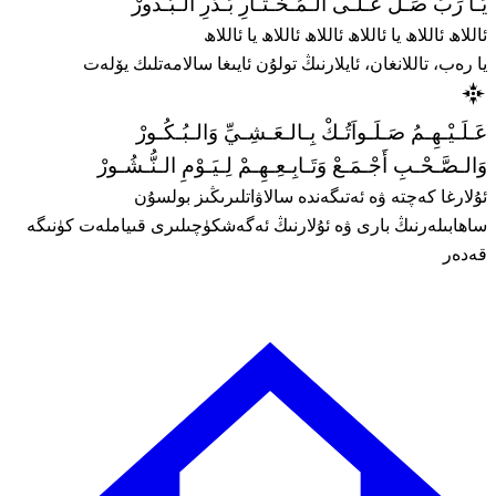
يَـا رَبِّ صَـلِّ عَـلَـى الـمُـخْـتَـارِ بَـدْرِ الـبُـدورْ
ئاللاھ ئاللاھ يا ئاللاھ ئاللاھ ئاللاھ يا ئاللاھ
يا رەب، تاللانغان، ئايلارنىڭ تولۇن ئايىغا سالامەتلىك يۆلەت
عَـلَـيْـهِـمُ صَـلَـواَتُـكْ بِـالـعَـشِـيِّ وَالـبُـكُـورْ
وَالـصَّـحْـبِ أَجْـمَـعْ وَتَـابِـعِـهِـمْ لِـيَـوْمِ الـنُّـشُـورْ
ئۇلارغا كەچتە ۋە ئەتىگەندە سالاۋاتلىرىڭىز بولسۇن
ساھابىلەرنىڭ بارى ۋە ئۇلارنىڭ ئەگەشكۈچىلىرى قىياملەت كۈنىگە
قەدەر