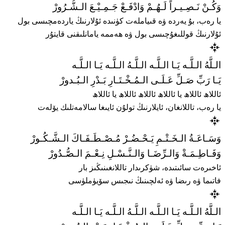
وَكُـنْ نَـصِـيـراً لَـهُـمْ وَادْفَـعْ جَـمِـيْـعَ الـشُّـرُورْ
يا رەب، بۇ يەردە ۋە قىياملەت كۈنىدە ئۇلارنىڭ ياردەمچىسى بول
ئۇلارنىڭ قوللىغۇچىسى بول ۋە ھەممە يامانلىقنى قايتۇر
الـلَّهُ الـلَّـه يَـا الـلَّـه الـلَّـهُ الـلَّـه يَـا الـلَّـه
يَـا رَبِّ صَـلِّ عَـلَـى الـمُـخْـتَـارِ بَـدْرِ الـبُـدورْ
ئاللاھ ئاللاھ يا ئاللاھ ئاللاھ ئاللاھ يا ئاللاھ
يا رەب، تاللانغان، ئايلارنىڭ تولۇن ئايىغا سالامەتلىك يۆلەت
وَسَـاعَـةُ الـخَـتْـمِ يَـحْـضُـرْ مُـصْـطَـفَـاكَ الـشَّـكُـورْ
وَفَـاطِـمَـةْ وَالـرِّضَـا وَالـنَّـسْـلِ نِـعْـمَ الـصُّـدُورْ
ئاخىرەت سائىتىدە، شۈكرىدار تاللانغىنىڭىز بار
فاتىما ۋە رىضا ۋە ئەلچىنىڭ نىجىس سۆيۈملۈسى
الـلَّهُ الـلَّـه يَـا الـلَّـه الـلَّـهُ الـلَّـه يَـا الـلَّـه