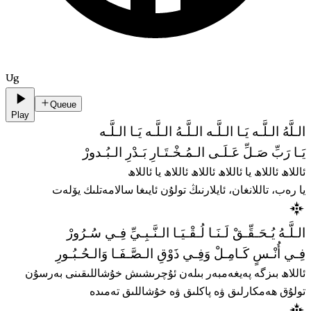
Ug
Queue
Play
الـلَّهُ الـلَّـه يَـا الـلَّـه الـلَّـهُ الـلَّـه يَـا الـلَّـه
يَـا رَبِّ صَـلِّ عَـلَـى الـمُـخْـتَـارِ بَـدْرِ الـبُـدورْ
ئاللاھ ئاللاھ يا ئاللاھ ئاللاھ ئاللاھ يا ئاللاھ
يا رەب، تاللانغان، ئايلارنىڭ تولۇن ئايىغا سالامەتلىك يۆلەت
الـلَّـهُ يُـحَـقِّـقْ لَـنَـا لُـقْـيَـا الـنَّـبِـيِّ فِـي سُـرُورْ
فِـي أُنْـسٍ كَـامِـلْ وَفِـي ذَوْقِ الـصَّـفَـا وَالـحُـبُـورِ
ئاللاھ بىزگە پەيغەمبەر بىلەن ئۇچرىشىش خۇشاللىقىنى بەرسۇن
تولۇق ھەمكارلىق ۋە پاكلىق ۋە خۇشاللىق تەمىدە