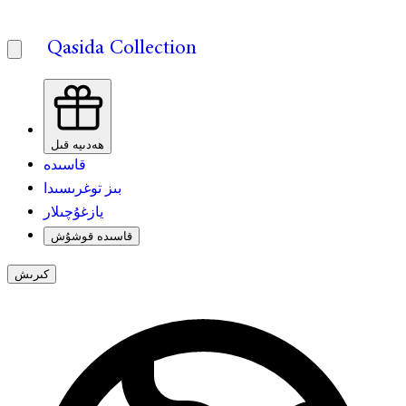
Qasida Collection
ھەدىيە قىل
قاسىدە
بىز توغرىسىدا
يازغۇچىلار
قاسىدە قوشۇش
كىرىش