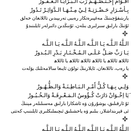
أَقْـوَامٌ إِخْـتَـصَّـهُـمْ رَبُّ الـبَـرَايَـا الـغَـفُـورْ
بِـأسْـرَارِ حَـضْـرَتِـهْ لِـيْ مِـنْـهَـا الـدَّوَائِـرْ تَـدُورْ
يارىتىقۇچىنىڭ مەغپىرەتكار رەببى تەرىپىدىن تاللانغان خەلق
ئۇنىڭ بارلىق سىرلىرى بىلەن، ئۇنىڭدىن دائىرلەر ئايلىنىدۇ
الـلَّهُ الـلَّـه يَـا الـلَّـه الـلَّـهُ الـلَّـه يَـا الـلَّـه
يَـا رَبِّ صَـلِّ عَـلَـى الـمُـخْـتَـارِ بَـدْرِ الـبُـدورْ
ئاللاھ ئاللاھ يا ئاللاھ ئاللاھ ئاللاھ يا ئاللاھ
يا رەب، تاللانغان، ئايلارنىڭ تولۇن ئايىغا سالامەتلىك يۆلەت
وَلِـي بِـهَـا كُـلُّ أَمْـرِ الـبَـاطِـنَـةْ وَالـظُّـهُـورْ
َیَا اِخْـوَانْ دَارَتْ كُـؤُوسُ الـمَـعْـرِفَـةْ وَالـخُـيُـورْ
ئۇ ئارقىلىق، يوشۇرۇن ۋە ئاشكارا بارلىق مەسىلىلەر مېنىڭ
ئى قېرىنداشلار، بىلىم ۋە ياخشىلىق ئىچىملىكلىرى ئايلىنىپ كەتتى
الـلَّهُ الـلَّـه يَـا الـلَّـه الـلَّـهُ الـلَّـه يَـا الـلَّـه