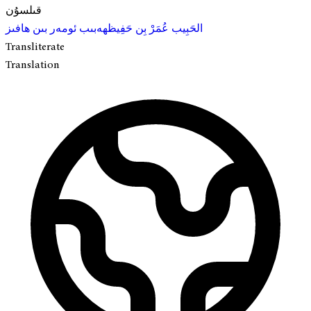
قىلسۇن
الحَبِيب عُمَرْ بِن حَفِيظ
ھەبىب ئومەر بىن ھافىز
Transliterate
Translation