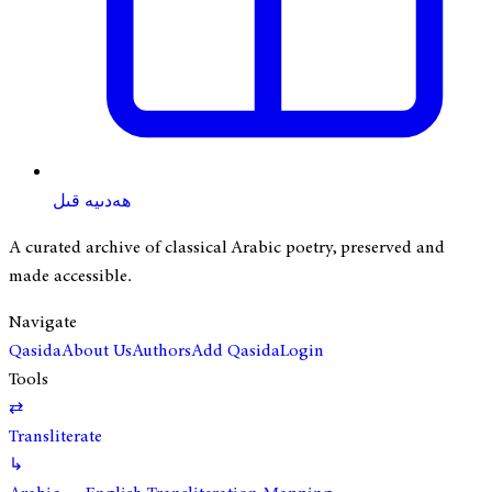
ھەدىيە قىل
A curated archive of classical Arabic poetry, preserved and
made accessible.
Navigate
Qasida
About Us
Authors
Add Qasida
Login
Tools
⇄
Transliterate
↳