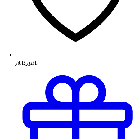
ياقتۇرغانلار