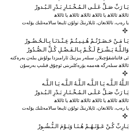
يَـا رَبِّ صَـلِّ عَـلَـى الـمُـخْـتَـارِ بَـدْرِ الـبُـدورْ
ئاللاھ ئاللاھ يا ئاللاھ ئاللاھ ئاللاھ يا ئاللاھ
يا رەب، تاللانغان، ئايلارنىڭ تولۇن ئايىغا سالامەتلىك يۆلەت
يَـا مَـنْ حَـضَـرْتُـمْ هُـنِـيـتُـمْ عِـنْـدَنَـا بِـالـحُـضُـورْ
وَالـلَّـهُ يَـشْـرَحْ لَـكُـمْ بِـالـفَـضْـلِ كُـلِّ الـصُّـدُورْ
ئى قاتناشقۇچىلار، سىلەر بىزنىڭ ئارامىزدا بولۇش بىلەن بەرەكتە
ئاللاھ سىلەرگە ھەممە يۈرەكلىرىنى ئوچۇق قىلىپ بەرسۇن
الـلَّهُ الـلَّـه يَـا الـلَّـه الـلَّـهُ الـلَّـه يَـا الـلَّـه
يَـا رَبِّ صَـلِّ عَـلَـى الـمُـخْـتَـارِ بَـدْرِ الـبُـدورْ
ئاللاھ ئاللاھ يا ئاللاھ ئاللاھ ئاللاھ يا ئاللاھ
يا رەب، تاللانغان، ئايلارنىڭ تولۇن ئايىغا سالامەتلىك يۆلەت
يَـارِبِّ كُـنْ عَـوْنَـهُـمْ هُـنَـا وَيَـوْمَ الـنُّـشُـورْ