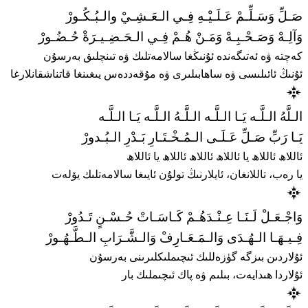
صَـلِّ وَسَـلِّـمْ عَـلَـيْـهِ فِـي الـعَـشِـيْ والـبُـكُـورْ
وَآلِـهْ وَصَـحْـبِـهْ وَمَـنْ هُـمْ فِـي الـحَـضِـيـرَةْ حُـضُـورْ
كەچتە ۋە ئەتىگەندە ئۇنىڭغا سالامەتلىك ۋە تىنچلىق بەرسۇن
ئۇنىڭ ئائىلىسى ۋە ساھابىلىرى ۋە مۇقەددەس يىغىنغا قاتناشقانلارغا
الـلَّهُ الـلَّـه يَـا الـلَّـه الـلَّـهُ الـلَّـه يَـا الـلَّـه
يَـا رَبِّ صَـلِّ عَـلَـى الـمُـخْـتَـارِ بَـدْرِ الـبُـدورْ
ئاللاھ ئاللاھ يا ئاللاھ ئاللاھ ئاللاھ يا ئاللاھ
يا رەب، تاللانغان، ئايلارنىڭ تولۇن ئايىغا سالامەتلىك يۆلەت
وَاجْـعَـلْ لَـنَـا عِـنْـدَهُـمْ كَـاسَـاتْ حُـسْـنٍ تَـدُورْ
فِـيـهَـا الـهُـدَى وَالـمَـعَـارِفْ وَالـشَّـرَابِ الـطَّـهُـورْ
ئۇلاردىن بىزگە گۈزەللىك ئىچىملىكلىرىنى بەرسۇن
ئۇلاردا ھىدايەت، بىلىم ۋە پاك ئىچىملىك بار